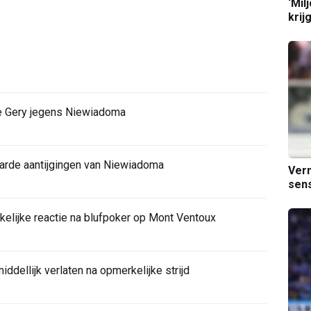
‘Mil
krij
ie Gery jegens Niewiadoma
harde aantijgingen van Niewiadoma
Verm
sens
elijke reactie na blufpoker op Mont Ventoux
ddellijk verlaten na opmerkelijke strijd