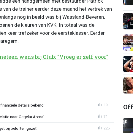
 leidde een handgemeen met bestuurder Patrick
s van de trainer eerder deze maand het vertrek van
 onlangs nog in beeld was bij Waasland-Beveren,
enen de kleuren van KVK. In totaal was de
ien keer trefzeker voor de eersteklasser. Eerder
 Waregem.
teen wens bij Club: “Vroeg er zelf voor”
Off
financiële details bekend'
19
velatie naar Cegeka Arena'
71
et bij beloften gezet'
225