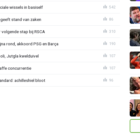
iale wissels in basiself
542
 geeft stand van zaken
86
or volgende stap bij RSCA
310
na rond, akkoord PSG en Barça
190
poli, Jutgla kwelduivel
107
raffe concurrentie
107
ndard: achilleshiel bloot
96