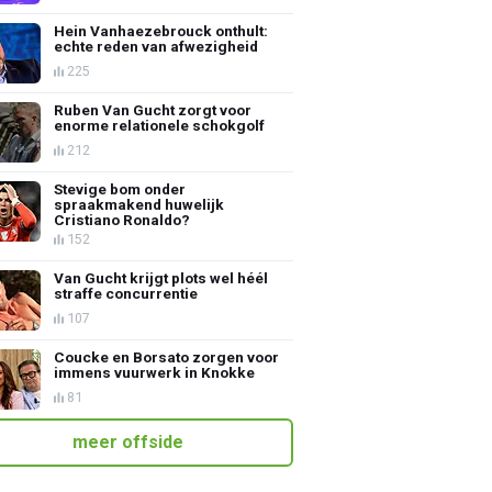
Hein Vanhaezebrouck onthult:
echte reden van afwezigheid
225
Ruben Van Gucht zorgt voor
enorme relationele schokgolf
212
Stevige bom onder
spraakmakend huwelijk
Cristiano Ronaldo?
152
Van Gucht krijgt plots wel héél
straffe concurrentie
107
Coucke en Borsato zorgen voor
immens vuurwerk in Knokke
81
meer offside