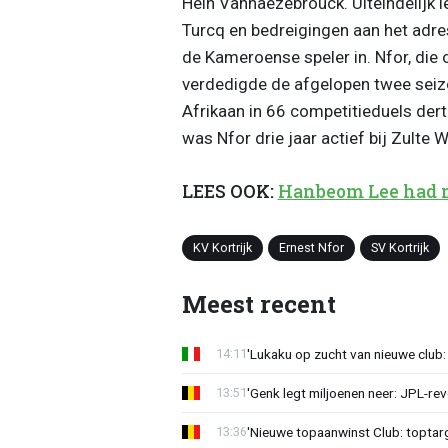
Hein Vanhaezebrouck. Uiteindelijk
Turcq en bedreigingen aan het adre
de Kameroense speler in. Nfor, die
verdedigde de afgelopen twee seizo
Afrikaan in 66 competitieduels dert
was Nfor drie jaar actief bij Zulte
LEES OOK:
Hanbeom Lee had me
KV Kortrijk
Ernest Nfor
SV Kortrijk
Meest recent
'Lukaku op zucht van nieuwe club: 
14:11
'Genk legt miljoenen neer: JPL-re
13:51
'Nieuwe topaanwinst Club: toptarg
13:36