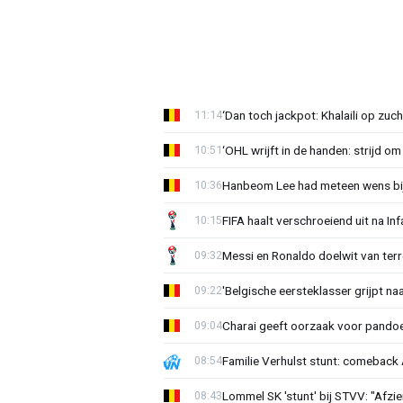
‘Dan toch jackpot: Khalaili op zuc
11:14
‘OHL wrijft in de handen: strijd om
10:51
Hanbeom Lee had meteen wens bij 
10:36
FIFA haalt verschroeiend uit na In
10:15
Messi en Ronaldo doelwit van terr
09:32
'Belgische eersteklasser grijpt na
09:22
Charai geeft oorzaak voor pandoe
09:04
Familie Verhulst stunt: comeback A
08:54
Lommel SK 'stunt' bij STVV: "Afzi
08:43