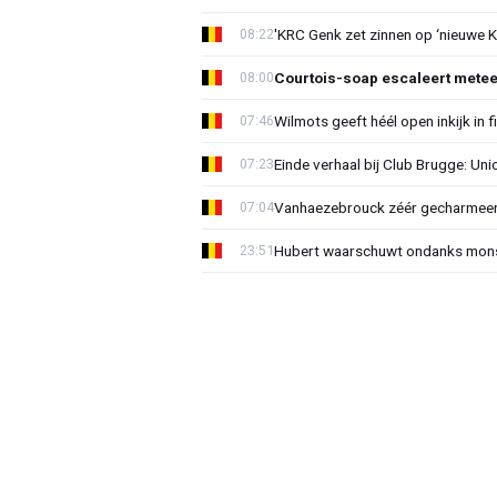
'KRC Genk zet zinnen op ‘nieuwe K
08:22
Courtois-soap escaleert mete
08:00
Wilmots geeft héél open inkijk in 
07:46
Einde verhaal bij Club Brugge: Uni
07:23
Vanhaezebrouck zéér gecharmeer
07:04
Hubert waarschuwt ondanks mons
23:51