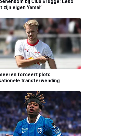
joenenbom bij Club Brugge: Leko
gt zijn eigen Yamal’
eeren forceert plots
ationele transferwending