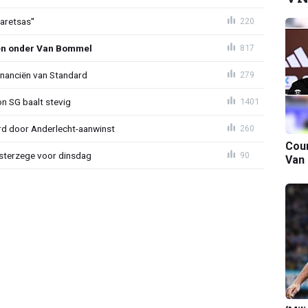
aretsas''
220
en onder Van Bommel
817
financiën van Standard
279
on SG baalt stevig
1401
d door Anderlecht-aanwinst
260
Cour
terzege voor dinsdag
90
Van