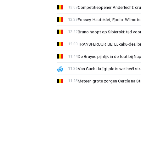
Competitieopener Anderlecht: cruc
13:09
Fossey, Hautekiet, Epolo: Wilmots
12:39
Bruno hoopt op Sibierski: tijd vo
12:22
TRANSFERUURTJE: Lukaku-deal bij
12:00
De Bruyne pijnlijk in de fout bij Na
11:44
Van Gucht krijgt plots wel héél st
11:36
Meteen grote zorgen Cercle na Sta
11:25