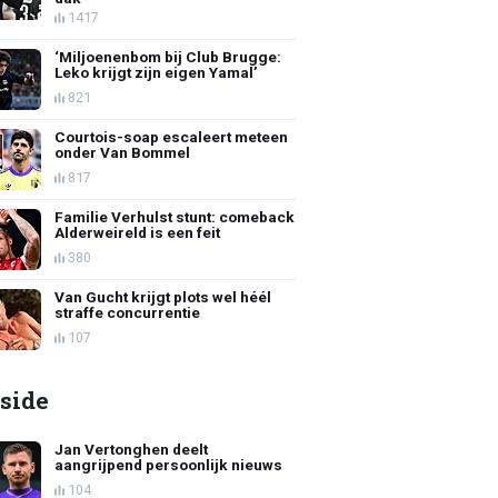
1417
‘Miljoenenbom bij Club Brugge:
Leko krijgt zijn eigen Yamal’
821
Courtois-soap escaleert meteen
onder Van Bommel
817
Familie Verhulst stunt: comeback
Alderweireld is een feit
380
Van Gucht krijgt plots wel héél
straffe concurrentie
107
side
Jan Vertonghen deelt
aangrijpend persoonlijk nieuws
104