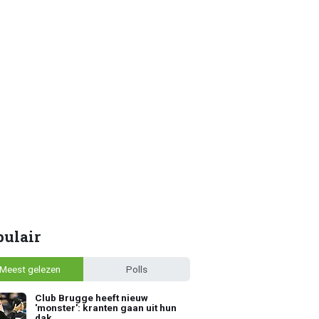
pulair
Meest gelezen
Polls
Club Brugge heeft nieuw
'monster': kranten gaan uit hun
dak