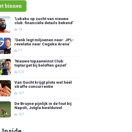
et binnen
'Lukaku op zucht van nieuwe
club: financiële details bekend'
19
'Genk legt miljoenen neer: JPL-
revelatie naar Cegeka Arena'
71
'Nieuwe topaanwinst Club:
toptarget bij beloften gezet'
225
Van Gucht krijgt plots wel héél
straffe concurrentie
107
De Bruyne pijnlijk in de fout bij
Napoli, Jutgla kwelduivel
107
 Inside