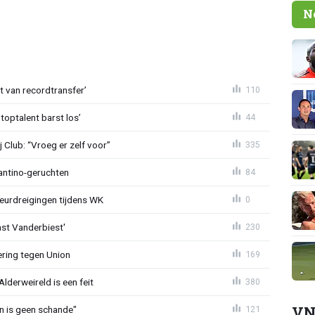
N
ht van recordtransfer’
110
 toptalent barst los’
44
Club: “Vroeg er zelf voor”
335
fantino-geruchten
84
eurdreigingen tijdens WK
0
ast Vanderbiest'
230
ring tegen Union
169
lderweireld is een feit
380
VN
en is geen schande"
121