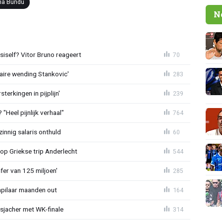
ha Bundu
N
iself? Vitor Bruno reageert
70
aire wending Stankovic'
283
terkingen in pijplijn'
239
"Heel pijnlijk verhaal"
764
zinnig salaris onthuld
60
op Griekse trip Anderlecht
544
sfer van 125 miljoen'
285
npilaar maanden out
164
esjacher met WK-finale
314