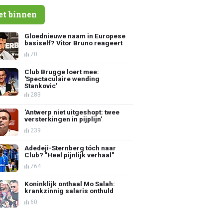
et binnen
Gloednieuwe naam in Europese
basiself? Vitor Bruno reageert
70
Club Brugge loert mee:
'Spectaculaire wending
Stankovic'
283
'Antwerp niet uitgeshopt: twee
versterkingen in pijplijn'
239
Adedeji-Sternberg tóch naar
Club? "Heel pijnlijk verhaal"
764
Koninklijk onthaal Mo Salah:
krankzinnig salaris onthuld
60