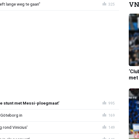
VN
eeft lange weg te gaan"
325
‘Clu
met
te stunt met Messi-ploegmaat’
995
 Göteborg in
169
g rond Vinicius'
149