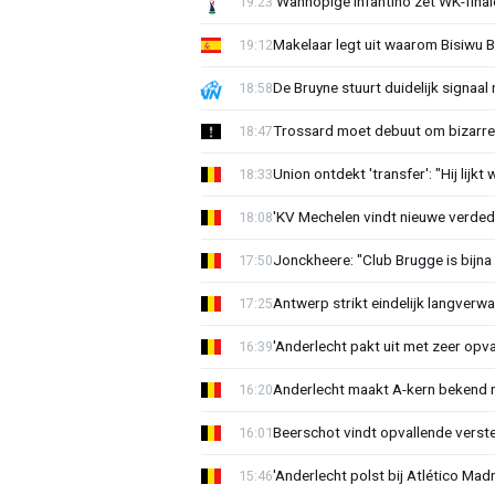
'Wanhopige Infantino zet WK-final
19:23
Makelaar legt uit waarom Bisiwu 
19:12
De Bruyne stuurt duidelijk signaal
18:58
Trossard moet debuut om bizarre 
18:47
Union ontdekt 'transfer': "Hij lijkt
18:33
'KV Mechelen vindt nieuwe verdedi
18:08
Jonckheere: "Club Brugge is bijna 
17:50
Antwerp strikt eindelijk langverwa
17:25
'Anderlecht pakt uit met zeer opv
16:39
Anderlecht maakt A-kern bekend 
16:20
Beerschot vindt opvallende verster
16:01
'Anderlecht polst bij Atlético Madr
15:46