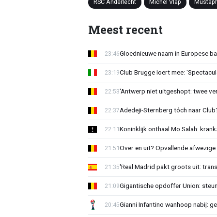
RSC Anderlecht
Michel Vlap
Mustap
Meest recent
Gloednieuwe naam in Europese bas
23:46
Club Brugge loert mee: 'Spectacul
23:19
'Antwerp niet uitgeshopt: twee vers
22:53
Adedeji-Sternberg tóch naar Club? 
22:37
Koninklijk onthaal Mo Salah: krank
22:11
Over en uit? Opvallende afwezige 
21:51
'Real Madrid pakt groots uit: tran
21:35
Gigantische opdoffer Union: steu
21:09
Gianni Infantino wanhoop nabij: g
20:45