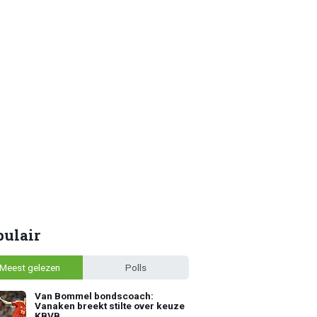
pulair
Meest gelezen
Polls
Van Bommel bondscoach:
Vanaken breekt stilte over keuze
KBVB