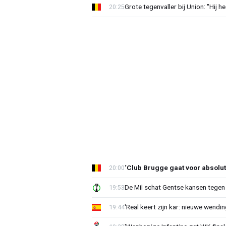
Grote tegenvaller bij Union: "Hij h
20:25
‘Club Brugge gaat voor absolu
20:00
De Mil schat Gentse kansen tegen
19:53
'Real keert zijn kar: nieuwe wendin
19:44