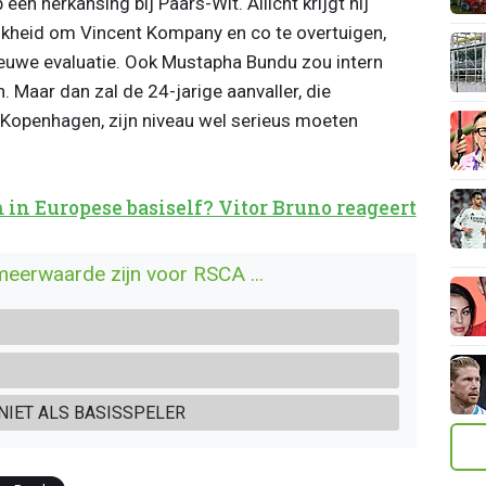
n herkansing bij Paars-Wit. Allicht krijgt hij
jkheid om Vincent Kompany en co te overtuigen,
euwe evaluatie. Ook Mustapha Bundu zou intern
. Maar dan zal de 24-jarige aanvaller, die
 Kopenhagen, zijn niveau wel serieus moeten
n Europese basiself? Vitor Bruno reageert
meerwaarde zijn voor RSCA ...
 NIET ALS BASISSPELER