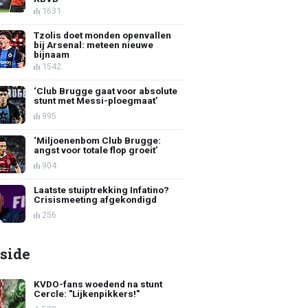
1631
Tzolis doet monden openvallen
bij Arsenal: meteen nieuwe
bijnaam
1542
‘Club Brugge gaat voor absolute
stunt met Messi-ploegmaat’
995
‘Miljoenenbom Club Brugge:
angst voor totale flop groeit’
904
Laatste stuiptrekking Infatino?
Crisismeeting afgekondigd
256
side
KVDO-fans woedend na stunt
Cercle: "Lijkenpikkers!"