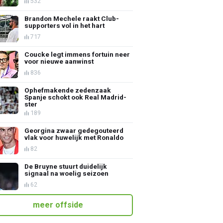
532
Brandon Mechele raakt Club-
supporters vol in het hart
717
Coucke legt immens fortuin neer
voor nieuwe aanwinst
836
Ophefmakende zedenzaak
Spanje schokt ook Real Madrid-
ster
189
Georgina zwaar gedegouteerd
vlak voor huwelijk met Ronaldo
82
De Bruyne stuurt duidelijk
signaal na woelig seizoen
62
meer offside