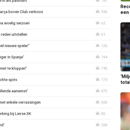
e in als pasmunt'
141
Reco
Barça boven Club verkoos
336
een 
 na woelig seizoen
62
reden uitstellen
61
 wel nieuwe speler"
126
ger in Spanje'
194
niet te kloppen"
745
‘Mil
chte spits
173
tota
allende aanwinst'
675
met enkele verrassingen
500
king bij Lierse SK
85
id'
268