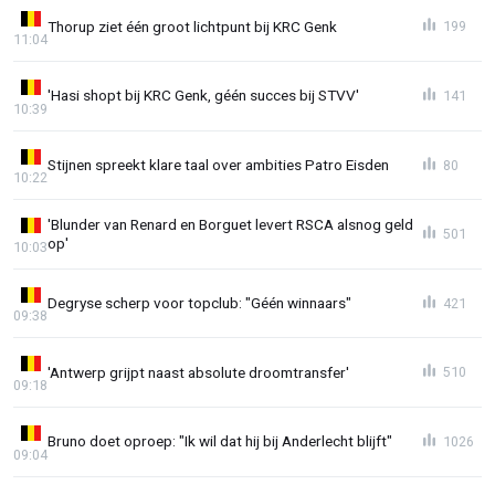
Thorup ziet één groot lichtpunt bij KRC Genk
199
11:04
'Hasi shopt bij KRC Genk, géén succes bij STVV'
141
10:39
Stijnen spreekt klare taal over ambities Patro Eisden
80
10:22
'Blunder van Renard en Borguet levert RSCA alsnog geld
501
op'
10:03
Degryse scherp voor topclub: "Géén winnaars"
421
09:38
'Antwerp grijpt naast absolute droomtransfer'
510
09:18
Bruno doet oproep: "Ik wil dat hij bij Anderlecht blijft"
1026
09:04