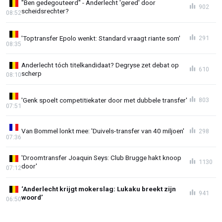
"Ben gedegouteerd" - Anderlecht 'gered' door
902
scheidsrechter?
08:52
'Toptransfer Epolo wenkt: Standard vraagt riante som'
291
08:35
Anderlecht tóch titelkandidaat? Degryse zet debat op
610
scherp
08:10
'Genk spoelt competitiekater door met dubbele transfer'
803
07:51
Van Bommel lonkt mee: 'Duivels-transfer van 40 miljoen'
298
07:36
'Droomtransfer Joaquin Seys: Club Brugge hakt knoop
1130
door'
07:12
‘Anderlecht krijgt mokerslag: Lukaku breekt zijn
941
woord’
06:50