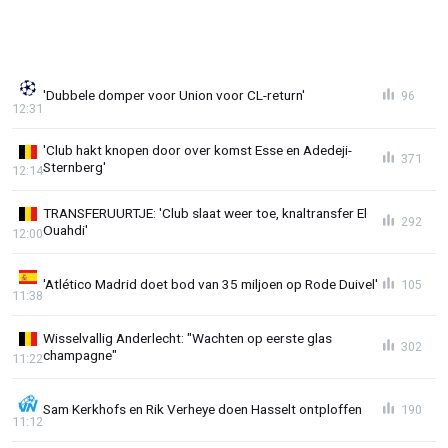
'Dubbele domper voor Union voor CL-return'
96
12:31
'Club hakt knopen door over komst Esse en Adedeji-
371
Sternberg'
12:14
TRANSFERUURTJE: 'Club slaat weer toe, knaltransfer El
292
Ouahdi'
12:00
'Atlético Madrid doet bod van 35 miljoen op Rode Duivel'
105
11:38
Wisselvallig Anderlecht: "Wachten op eerste glas
302
champagne"
11:22
Sam Kerkhofs en Rik Verheye doen Hasselt ontploffen
190
11:12