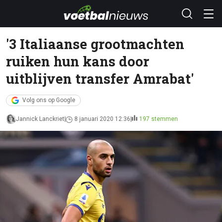
'3 Italiaanse grootmachten
ruiken hun kans door
uitblijven transfer Amrabat'
Volg ons op Google
Jannick Lanckriet
8 januari 2020 12:36
197 stemmen