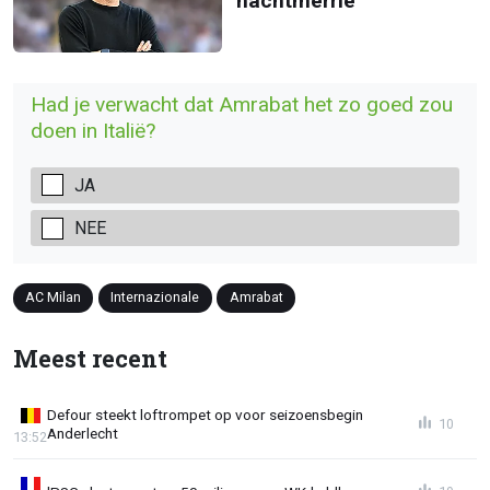
nachtmerrie
Had je verwacht dat Amrabat het zo goed zou
doen in Italië?
JA
NEE
AC Milan
Internazionale
Amrabat
Meest recent
Defour steekt loftrompet op voor seizoensbegin
10
Anderlecht
13:52