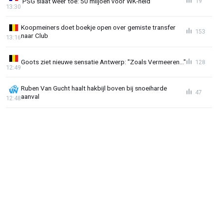
'PSG slaat weer toe: 50 miljoen voor WK-held'
19
13:30
Koopmeiners doet boekje open over gemiste transfer
153
naar Club
13:16
Goots ziet nieuwe sensatie Antwerp: "Zoals Vermeeren..."
128
12:49
Ruben Van Gucht haalt hakbijl boven bij snoeiharde
47
aanval
12:48