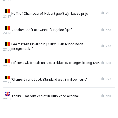
Koffi of Chambaere? Hubert geeft zijn keuze prijs
93
23:37
Vanaken looft aanwinst: "Ongelooflijk!"
663
23:13
Lee meteen lieveling bij Club: "Heb ik nog nooit
910
meegemaakt"
23:00
Efficiënt Club haalt na rust trekker over tegen kranig KVK
135
22:38
'Clement vangt bot: Standard eist 8 miljoen euro'
394
22:22
Tzolis: "Daarom verliet ik Club voor Arsenal"
655
22:01