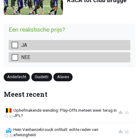
RSCA tot Club Brugge
Een realistische prijs?
JA
NEE
Anderlecht
Guidetti
Alaves
Meest recent
Ophefmakende wending: Play-Offs meteen weer terug in
10
JPL?
13:05
Hein Vanhaezebrouck onthult: echte reden van
35
afwezigheid
12:45