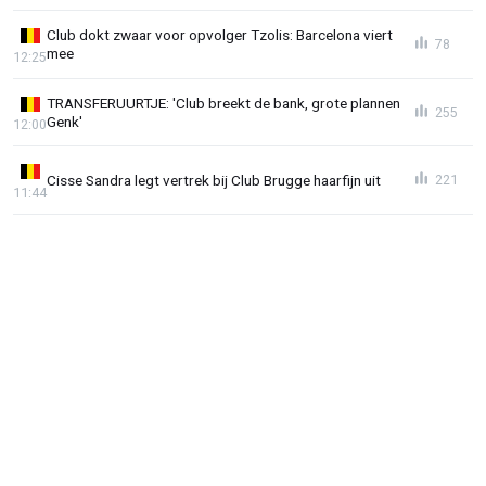
Club dokt zwaar voor opvolger Tzolis: Barcelona viert
78
mee
12:25
TRANSFERUURTJE: 'Club breekt de bank, grote plannen
255
Genk'
12:00
Cisse Sandra legt vertrek bij Club Brugge haarfijn uit
221
11:44