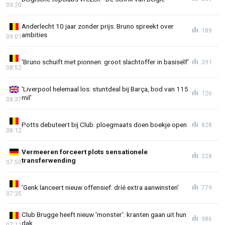
09:20
Anderlecht 10 jaar zonder prijs: Bruno spreekt over
189
ambities
09:01
'Bruno schuift met pionnen: groot slachtoffer in basiself'
391
08:52
'Liverpool helemaal los: stuntdeal bij Barça, bod van 115
126
mil'
08:37
Potts debuteert bij Club: ploegmaats doen boekje open
828
08:12
Vermeeren forceert plots sensationele
328
transferwending
07:50
'Genk lanceert nieuw offensief: dríé extra aanwinsten'
779
07:35
Club Brugge heeft nieuw 'monster': kranten gaan uit hun
986
dak
07:11