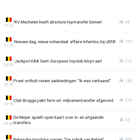
‘KV Mechelen heeft absolute toptransfer binnen’
98
11:24
‘Nieuwe dag, nieuw schandaal: affaire Infantino bij UEFA’
139
11:13
‘Jackpot KAA Gent: Europese topclub klopt aan’
212
10:53
Praet onthult resem aanbiedingen: “Ik was verbaasd”
140
10:35
Club Brugge pakt ferm uit: miljoenentransfer afgerond
376
10:15
De Meyer speelt open kaart over in- en uitgaande
53
transfers
09:38
Belgische topclubs vrezen: "De schrik van België"
809