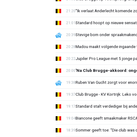
"Ik verlaat Anderlecht komende zo
21:20
Standard hoopt op nieuwe sensati
21:01
Stevige bom onder spraakmakend 
20:39
Madou maakt volgende ingaande t
20:28
Jupiler Pro League met 5 jonge p
20:22
'Na Club Brugge-akkoord: onge
20:00
Ruben Van Gucht zorgt voor enorm
19:38
Club Brugge - KV Kortrijk: Leko v
19:37
Standard stalt verdediger bij ande
19:17
Biancone geeft smaakmaker RSCA r
19:04
Sommer geeft toe: “Die club was 
18:39