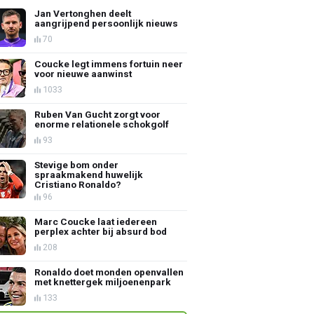
Jan Vertonghen deelt
aangrijpend persoonlijk nieuws
70
Coucke legt immens fortuin neer
voor nieuwe aanwinst
1033
Ruben Van Gucht zorgt voor
enorme relationele schokgolf
93
Stevige bom onder
spraakmakend huwelijk
Cristiano Ronaldo?
96
Marc Coucke laat iedereen
perplex achter bij absurd bod
208
Ronaldo doet monden openvallen
met knettergek miljoenenpark
133