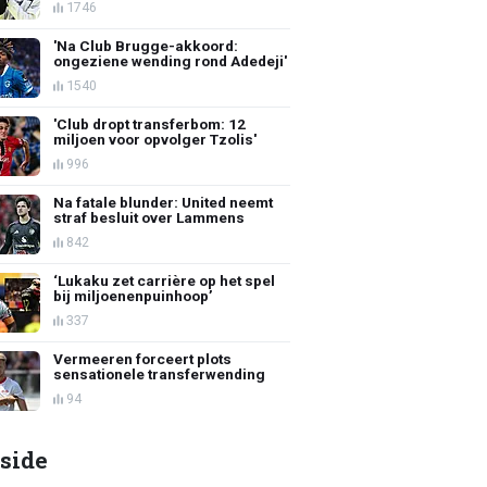
1746
'Na Club Brugge-akkoord:
ongeziene wending rond Adedeji'
1540
'Club dropt transferbom: 12
miljoen voor opvolger Tzolis'
996
Na fatale blunder: United neemt
straf besluit over Lammens
842
‘Lukaku zet carrière op het spel
bij miljoenenpuinhoop’
337
Vermeeren forceert plots
sensationele transferwending
94
side