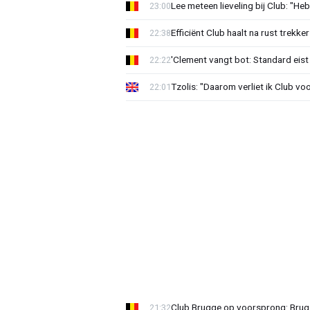
Lee meteen lieveling bij Club: "H
23:00
Efficiënt Club haalt na rust trekk
22:38
'Clement vangt bot: Standard eist 
22:22
Tzolis: "Daarom verliet ik Club vo
22:01
Club Brugge op voorsprong: Brug
21:32