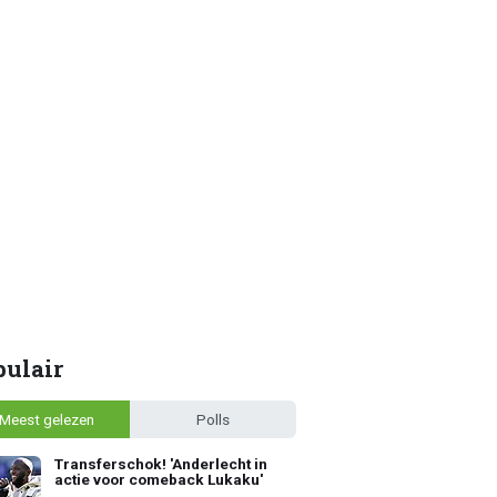
pulair
Meest gelezen
Polls
Transferschok! 'Anderlecht in
actie voor comeback Lukaku'