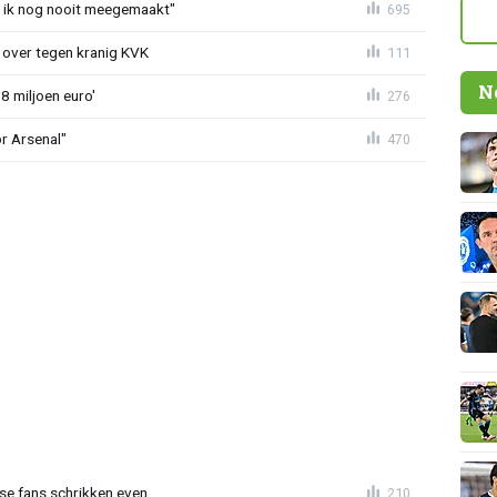
eb ik nog nooit meegemaakt"
695
er over tegen kranig KVK
111
N
8 miljoen euro'
276
or Arsenal"
470
se fans schrikken even
210