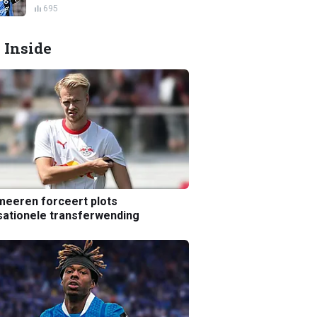
695
 Inside
eeren forceert plots
ationele transferwending