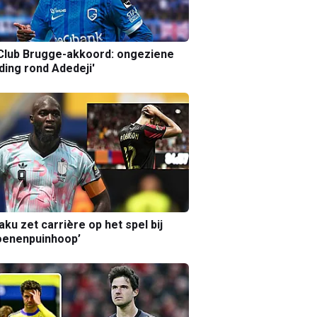
Club Brugge-akkoord: ongeziene
ing rond Adedeji'
aku zet carrière op het spel bij
oenenpuinhoop’