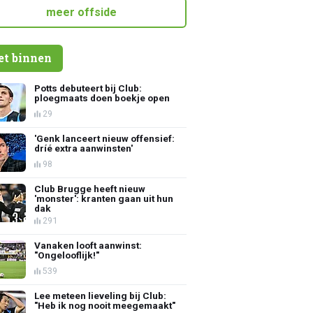
meer offside
et binnen
Potts debuteert bij Club:
ploegmaats doen boekje open
29
'Genk lanceert nieuw offensief:
dríé extra aanwinsten'
98
Club Brugge heeft nieuw
'monster': kranten gaan uit hun
dak
291
Vanaken looft aanwinst:
"Ongelooflijk!"
539
Lee meteen lieveling bij Club:
"Heb ik nog nooit meegemaakt"