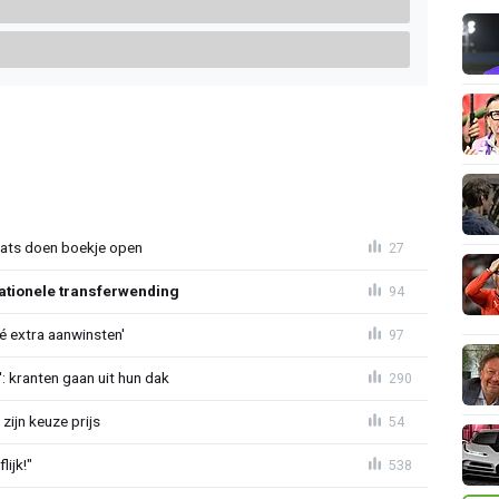
aats doen boekje open
27
ationele transferwending
94
íé extra aanwinsten'
97
: kranten gaan uit hun dak
290
zijn keuze prijs
54
ijk!"
538