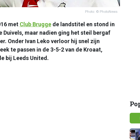
Photo: © PhotoNews
2016 met
Club Brugge
de landstitel en stond in
e Duivels, maar nadien ging het steil bergaf
r. Onder Ivan Leko verloor hij snel zijn
leek te passen in de 3-5-2 van de Kroaat,
de bij Leeds United.
Po