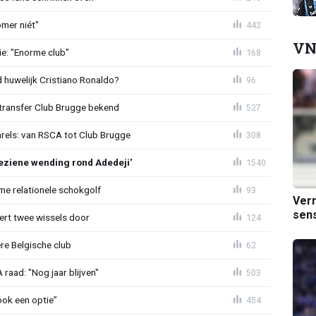
mer niét"
442
VN
e: "Enorme club"
168
huwelijk Cristiano Ronaldo?
96
ransfer Club Brugge bekend
527
arels: van RSCA tot Club Brugge
308
ziene wending rond Adedeji'
1540
e relationele schokgolf
93
Verm
sens
oert twee wissels door
124
re Belgische club
62
aad: "Nog jaar blijven"
503
ook een optie”
454