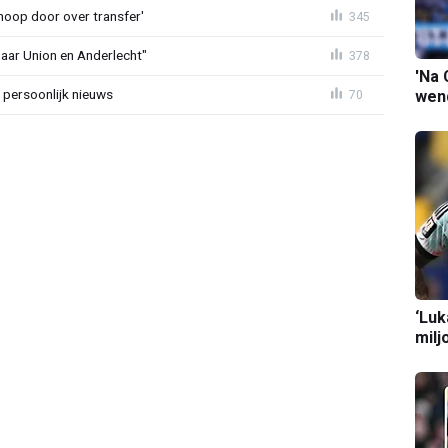
noop door over transfer'
345
naar Union en Anderlecht"
378
'Na 
 persoonlijk nieuws
70
wend
‘Luk
milj