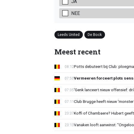
JA
NEE
Leeds United
De Bock
Meest recent
Potts debuteert bij Club: ploegm
08:12
Vermeeren forceert plots sens
07:50
'Genk lanceert nieuw offensief: dr
07:35
Club Brugge heeft nieuw 'monster'
07:11
Koffi of Chambaere? Hubert geeft 
23:37
Vanaken looft aanwinst: "Ongeloofl
23:13