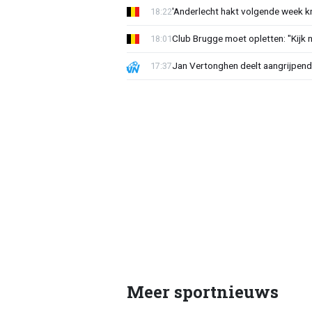
'Anderlecht hakt volgende week k
18:22
Club Brugge moet opletten: "Kijk 
18:01
Jan Vertonghen deelt aangrijpend
17:37
Meer sportnieuws