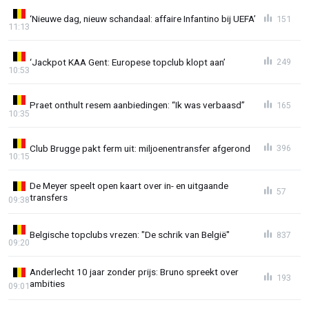
‘Nieuwe dag, nieuw schandaal: affaire Infantino bij UEFA’
151
11:13
‘Jackpot KAA Gent: Europese topclub klopt aan’
249
10:53
Praet onthult resem aanbiedingen: “Ik was verbaasd”
165
10:35
Club Brugge pakt ferm uit: miljoenentransfer afgerond
396
10:15
De Meyer speelt open kaart over in- en uitgaande
57
transfers
09:38
Belgische topclubs vrezen: "De schrik van België"
837
09:20
Anderlecht 10 jaar zonder prijs: Bruno spreekt over
193
ambities
09:01