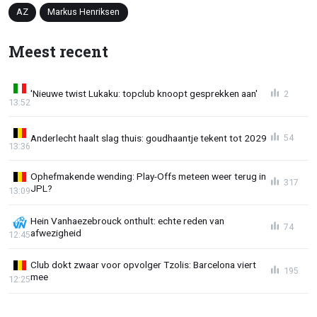
AZ
Markus Henriksen
Meest recent
'Nieuwe twist Lukaku: topclub knoopt gesprekken aan'
2
13:52
Anderlecht haalt slag thuis: goudhaantje tekent tot 2029
54
13:36
Ophefmakende wending: Play-Offs meteen weer terug in
317
JPL?
13:09
Hein Vanhaezebrouck onthult: echte reden van
74
afwezigheid
12:45
Club dokt zwaar voor opvolger Tzolis: Barcelona viert
195
mee
12:25