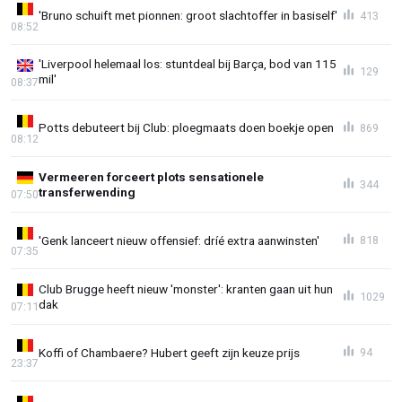
'Bruno schuift met pionnen: groot slachtoffer in basiself'
413
08:52
'Liverpool helemaal los: stuntdeal bij Barça, bod van 115
129
mil'
08:37
Potts debuteert bij Club: ploegmaats doen boekje open
869
08:12
Vermeeren forceert plots sensationele
344
transferwending
07:50
'Genk lanceert nieuw offensief: dríé extra aanwinsten'
818
07:35
Club Brugge heeft nieuw 'monster': kranten gaan uit hun
1029
dak
07:11
Koffi of Chambaere? Hubert geeft zijn keuze prijs
94
23:37