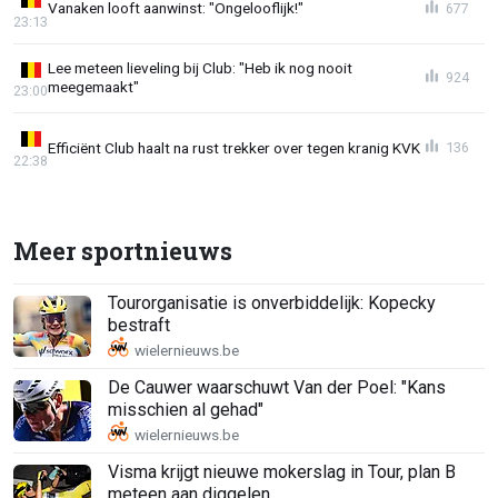
Vanaken looft aanwinst: "Ongelooflijk!"
677
23:13
Lee meteen lieveling bij Club: "Heb ik nog nooit
924
meegemaakt"
23:00
Efficiënt Club haalt na rust trekker over tegen kranig KVK
136
22:38
Meer sportnieuws
Tourorganisatie is onverbiddelijk: Kopecky
bestraft
De Cauwer waarschuwt Van der Poel: "Kans
misschien al gehad"
Visma krijgt nieuwe mokerslag in Tour, plan B
meteen aan diggelen