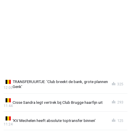
TRANSFERUURTJE: 'Club breekt de bank, grote plannen
325
Genk'
12:00
Cisse Sandra legt vertrek bij Club Brugge haarfijn uit
293
11:44
‘KV Mechelen heeft absolute toptransfer binnen’
125
11:24