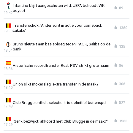
Infantino blijft aangeschoten wild: UEFA behoudt WK-
89
boycot
19:42
Transferschok! 'Anderlecht in actie voor comeback
1380
Lukaku'
19:13
Bruno sleutelt aan basisploeg tegen PAOK, Saliba op de
135
bank
18:51
Historische recordtransfer Real; PSV strikt grote naam
86
18:36
Union slikt mokerslag: extra transfer in de maak?
306
18:10
Club Brugge onthult selectie: trio definitief buitenspel
527
17:48
'Genk bezwijkt: akkoord met Club Brugge in de maak?'
1563
17:29