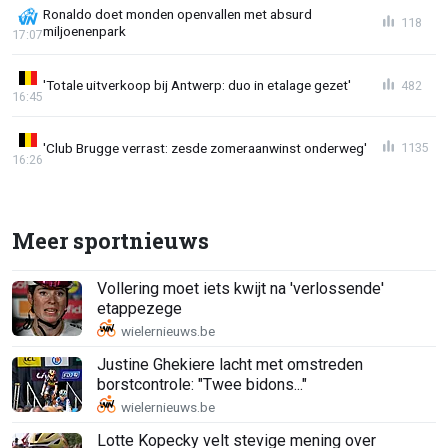
Ronaldo doet monden openvallen met absurd
118
miljoenenpark
17:07
'Totale uitverkoop bij Antwerp: duo in etalage gezet'
482
16:45
'Club Brugge verrast: zesde zomeraanwinst onderweg'
1135
16:26
Meer sportnieuws
Vollering moet iets kwijt na 'verlossende'
etappezege
Justine Ghekiere lacht met omstreden
borstcontrole: "Twee bidons..."
Lotte Kopecky velt stevige mening over