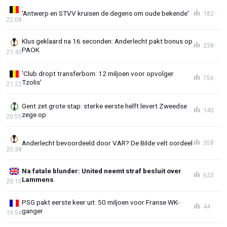
'Antwerp en STVV kruisen de degens om oude bekende'
182
22:08
Klus geklaard na 16 seconden: Anderlecht pakt bonus op
238
PAOK
21:43
'Club dropt transferbom: 12 miljoen voor opvolger
756
Tzolis'
21:22
Gent zet grote stap: sterke eerste helft levert Zweedse
143
zege op
20:55
Anderlecht bevoordeeld door VAR? De Bilde velt oordeel
358
20:38
Na fatale blunder: United neemt straf besluit over
623
Lammens
20:10
PSG pakt eerste keer uit: 50 miljoen voor Franse WK-
44
ganger
19:54