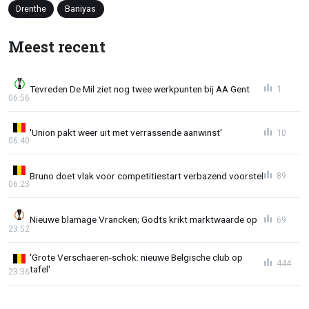
Drenthe
Baniyas
Meest recent
Tevreden De Mil ziet nog twee werkpunten bij AA Gent
1
06:56
'Union pakt weer uit met verrassende aanwinst'
10
06:40
Bruno doet vlak voor competitiestart verbazend voorstel
89
06:23
Nieuwe blamage Vrancken; Godts krikt marktwaarde op
69
23:52
'Grote Verschaeren-schok: nieuwe Belgische club op
444
tafel'
23:36