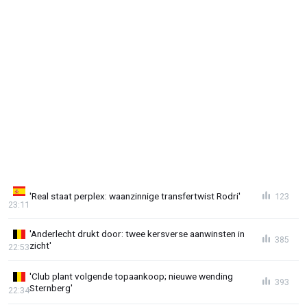
'Real staat perplex: waanzinnige transfertwist Rodri'
123
23:11
'Anderlecht drukt door: twee kersverse aanwinsten in
385
zicht'
22:53
'Club plant volgende topaankoop; nieuwe wending
393
Sternberg'
22:34