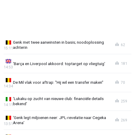
Genk met twee aanwinsten in basis; noodoplossing
62
achterin
15:11
'Barça en Liverpool akkoord: toptarget op vliegtuig'
181
14:53
De Mil vlak voor aftrap: "Hij wil een transfer maken"
70
14:34
'Lukaku op zucht van nieuwe club: financiële details
259
bekend'
14:11
'Genk legt miljoenen neer: JPL-revelatie naar Cegeka
269
Arena'
13:51