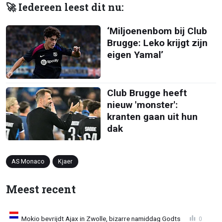
🚀 Iedereen leest dit nu:
‘Miljoenenbom bij Club
Brugge: Leko krijgt zijn
eigen Yamal’
Club Brugge heeft
nieuw 'monster':
kranten gaan uit hun
dak
AS Monaco
Kjaer
Meest recent
Mokio bevrijdt Ajax in Zwolle, bizarre namiddag Godts
0