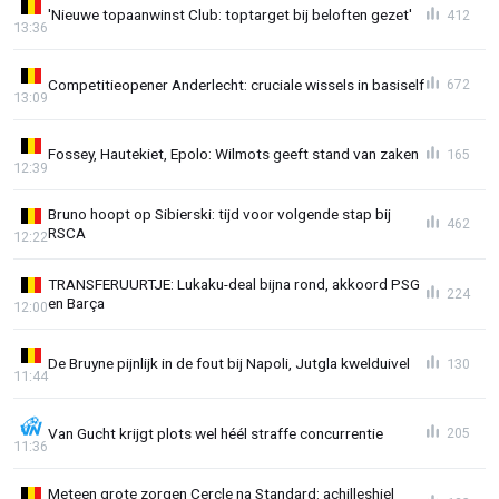
'Nieuwe topaanwinst Club: toptarget bij beloften gezet'
412
13:36
Competitieopener Anderlecht: cruciale wissels in basiself
672
13:09
Fossey, Hautekiet, Epolo: Wilmots geeft stand van zaken
165
12:39
Bruno hoopt op Sibierski: tijd voor volgende stap bij
462
RSCA
12:22
TRANSFERUURTJE: Lukaku-deal bijna rond, akkoord PSG
224
en Barça
12:00
De Bruyne pijnlijk in de fout bij Napoli, Jutgla kwelduivel
130
11:44
Van Gucht krijgt plots wel héél straffe concurrentie
205
11:36
Meteen grote zorgen Cercle na Standard: achilleshiel