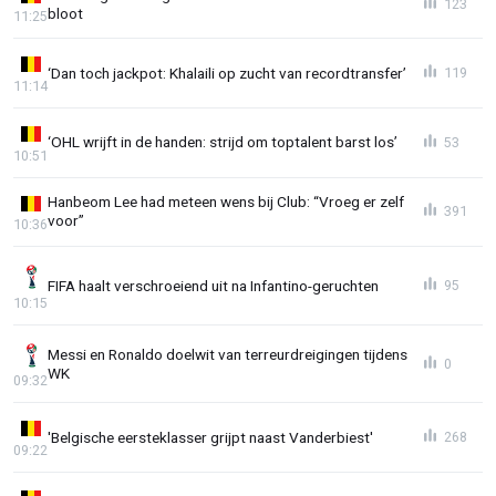
123
bloot
11:25
‘Dan toch jackpot: Khalaili op zucht van recordtransfer’
119
11:14
‘OHL wrijft in de handen: strijd om toptalent barst los’
53
10:51
Hanbeom Lee had meteen wens bij Club: “Vroeg er zelf
391
voor”
10:36
FIFA haalt verschroeiend uit na Infantino-geruchten
95
10:15
Messi en Ronaldo doelwit van terreurdreigingen tijdens
0
WK
09:32
'Belgische eersteklasser grijpt naast Vanderbiest'
268
09:22