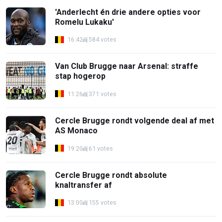
'Anderlecht én drie andere opties voor
Romelu Lukaku'
16:42
584 votes
Van Club Brugge naar Arsenal: straffe
stap hogerop
11:26
371 votes
Cercle Brugge rondt volgende deal af met
AS Monaco
19:20
61 votes
Cercle Brugge rondt absolute
knaltransfer af
13:00
155 votes