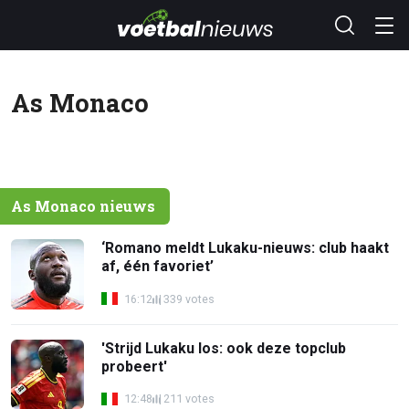
As Monaco
As Monaco nieuws
‘Romano meldt Lukaku-nieuws: club haakt
af, één favoriet’
16:12
339 votes
'Strijd Lukaku los: ook deze topclub
probeert'
12:48
211 votes