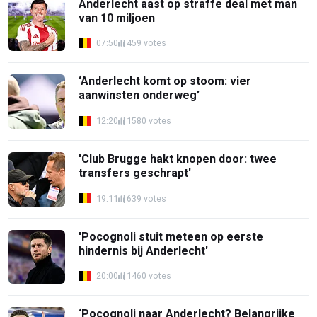
Anderlecht aast op straffe deal met man
van 10 miljoen
07:50
459 votes
‘Anderlecht komt op stoom: vier
aanwinsten onderweg’
12:20
1580 votes
'Club Brugge hakt knopen door: twee
transfers geschrapt'
19:11
639 votes
'Pocognoli stuit meteen op eerste
hindernis bij Anderlecht'
20:00
1460 votes
‘Pocognoli naar Anderlecht? Belangrijke