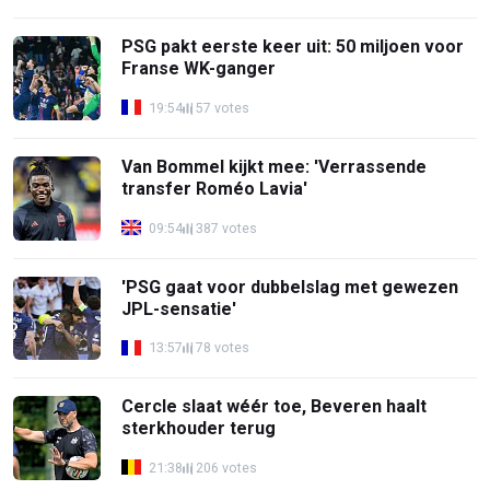
PSG pakt eerste keer uit: 50 miljoen voor
Franse WK-ganger
19:54
57 votes
Van Bommel kijkt mee: 'Verrassende
transfer Roméo Lavia'
09:54
387 votes
'PSG gaat voor dubbelslag met gewezen
JPL-sensatie'
13:57
78 votes
Cercle slaat wéér toe, Beveren haalt
sterkhouder terug
21:38
206 votes