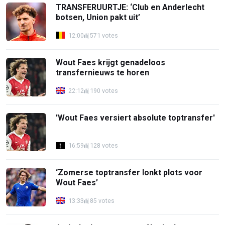
TRANSFERUURTJE: ‘Club en Anderlecht
botsen, Union pakt uit’
12:00
571 votes
Wout Faes krijgt genadeloos
transfernieuws te horen
22:12
190 votes
'Wout Faes versiert absolute toptransfer'
16:59
128 votes
‘Zomerse toptransfer lonkt plots voor
Wout Faes’
13:33
85 votes