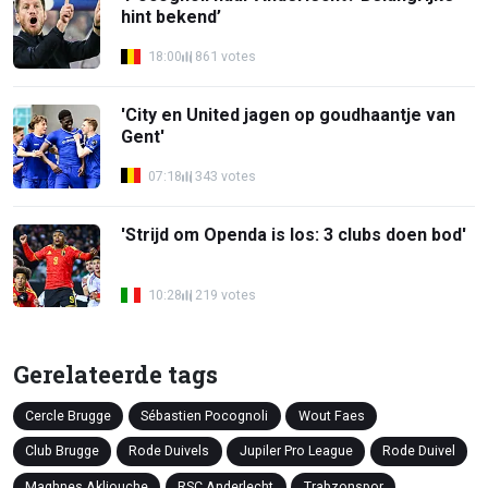
hint bekend’
18:00
861 votes
'City en United jagen op goudhaantje van
Gent'
07:18
343 votes
'Strijd om Openda is los: 3 clubs doen bod'
10:28
219 votes
Gerelateerde tags
Cercle Brugge
Sébastien Pocognoli
Wout Faes
Club Brugge
Rode Duivels
Jupiler Pro League
Rode Duivel
Maghnes Akliouche
RSC Anderlecht
Trabzonspor