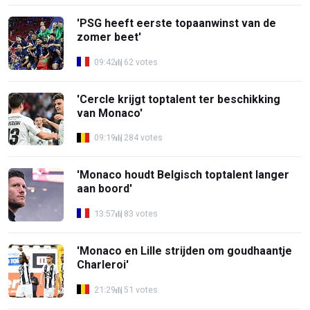
'PSG heeft eerste topaanwinst van de
zomer beet'
09:42
62 votes
'Cercle krijgt toptalent ter beschikking
van Monaco'
09:19
284 votes
'Monaco houdt Belgisch toptalent langer
aan boord'
13:57
83 votes
'Monaco en Lille strijden om goudhaantje
Charleroi'
21:29
51 votes