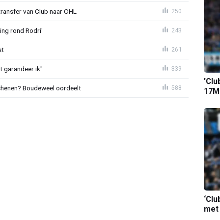
transfer van Club naar OHL
250
ing rond Rodri'
243
st
261
t garandeer ik"
339
'Clu
schenen? Boudeweel oordeelt
588
17M-
‘Clu
met