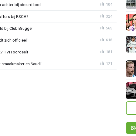
 achter bij absurd bod
104
offers bij RSCA?
324
ld bij Club Brugge'
565
 zich officieel'
618
? HVH oordeelt
181
r smaakmaker en Saudi'
121
N