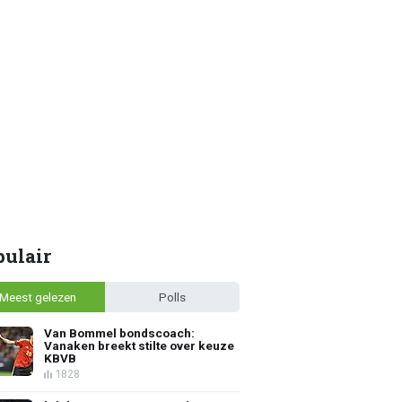
pulair
Meest gelezen
Polls
Van Bommel bondscoach:
Vanaken breekt stilte over keuze
KBVB
1828