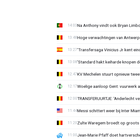
Na Anthony vindt ook Bryan Limb
14:03
Hoge verwachtingen van Antwerp-c
13:48
'Transfersaga Vinicius Jr kent ein
13:27
'Standard hakt keiharde knopen do
13:08
KV Mechelen stuurt opnieuw twee
12:47
Woelige aanloop Gent: vuurwerk a
12:17
TRANSFERUURTJE: 'Anderlecht verra
12:00
Messi schittert weer bij Inter Mia
11:44
Zulte Waregem broedt op groots 
11:20
Jean-Marie Pfaff doet hartversch
11:00