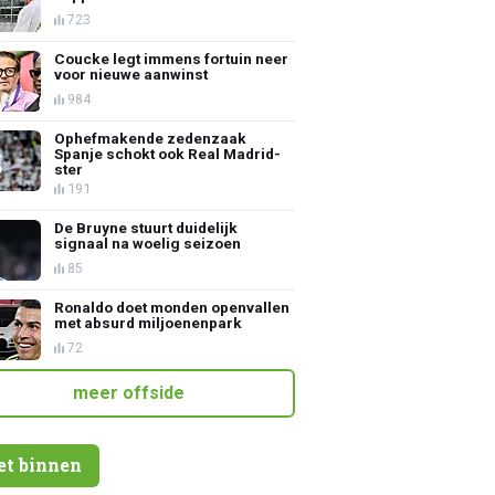
723
Coucke legt immens fortuin neer
voor nieuwe aanwinst
984
Ophefmakende zedenzaak
Spanje schokt ook Real Madrid-
ster
191
De Bruyne stuurt duidelijk
signaal na woelig seizoen
85
Ronaldo doet monden openvallen
met absurd miljoenenpark
72
meer offside
et binnen