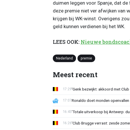
duimen leggen voor Spanje, dat de 
deze premie niet ver afwijken van 
krijgen bij WK-winst. Overigens zou
geld kunnen verdienen bij het WK.
LEES OOK:
Nieuwe bondscoach
Nederland
premie
Meest recent
'Genk bezwijkt: akkoord met Club
17:29
Ronaldo doet monden openvallen 
17:07
'Totale uitverkoop bij Antwerp: du
16:45
'Club Brugge verrast: zesde zom
16:26