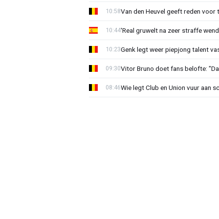
Van den Heuvel geeft reden voor 
10:58
'Real gruwelt na zeer straffe wend
10:44
Genk legt weer piepjong talent va
10:23
Vitor Bruno doet fans belofte: "Da
09:30
Wie legt Club en Union vuur aan 
08:46