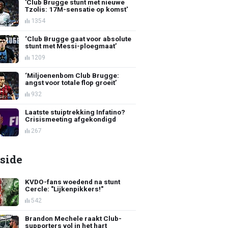
'Club Brugge stunt met nieuwe
Tzolis: 17M-sensatie op komst'
1354
‘Club Brugge gaat voor absolute
stunt met Messi-ploegmaat’
1209
‘Miljoenenbom Club Brugge:
angst voor totale flop groeit’
932
Laatste stuiptrekking Infatino?
Crisismeeting afgekondigd
267
side
KVDO-fans woedend na stunt
Cercle: "Lijkenpikkers!"
542
Brandon Mechele raakt Club-
supporters vol in het hart