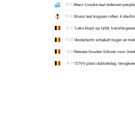
Marc Coucke laat iedereen perplex
16:04
Bruno laat koppen rollen: 4 slacht
15:42
'Leko klopt op tafel: transfergewe
15:21
'Anderlecht schakelt hoger en meldt
15:03
Nieuwe Gouden Schoen voor Genk
14:38
'STVV plant dubbelslag: terugkee
14:19