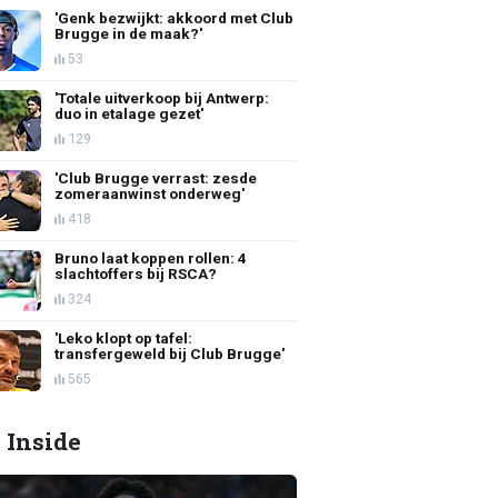
'Genk bezwijkt: akkoord met Club
Brugge in de maak?'
53
'Totale uitverkoop bij Antwerp:
duo in etalage gezet'
129
'Club Brugge verrast: zesde
zomeraanwinst onderweg'
418
Bruno laat koppen rollen: 4
slachtoffers bij RSCA?
324
'Leko klopt op tafel:
transfergeweld bij Club Brugge'
565
 Inside