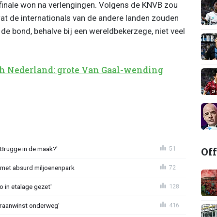
finale won na verlengingen. Volgens de KNVB zou
wat de internationals van de andere landen zouden
 de bond, behalve bij een wereldbekerzege, niet veel
 Nederland: grote Van Gaal-wending
Off
 Brugge in de maak?'
51
met absurd miljoenenpark
72
o in etalage gezet'
128
eraanwinst onderweg'
416