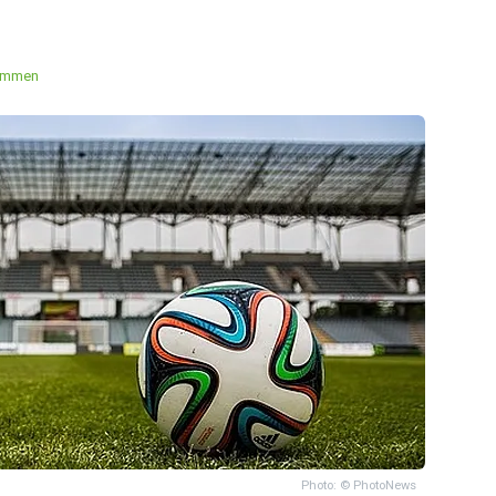
emmen
Photo: © PhotoNews