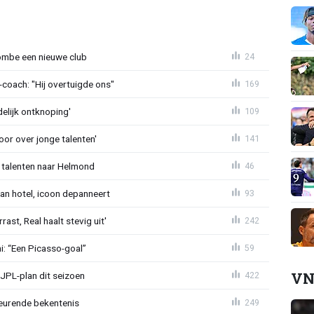
ombe een nieuwe club
24
oach: "Hij overtuigde ons"
169
delijk ontknoping'
109
or over jonge talenten'
141
 talenten naar Helmond
46
an hotel, icoon depanneert
93
st, Real haalt stevig uit'
242
mi: “Een Picasso-goal”
59
VN
JPL-plan dit seizoen
422
eurende bekentenis
249