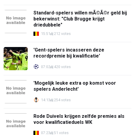
Standard-spelers willen mÃ©Ã©r geld bij
bekerwinst: "Club Brugge krijgt
driedubbele"
15:51
212 votes
'Gent-spelers incasseren deze
recordpremie bij kwalificatie'
07:02
420 votes
'Mogelijk leuke extra op komst voor
spelers Anderlecht'
14:13
254 votes
Rode Duivels krijgen zelfde premies als
voor kwalificatieduels WK
07:23
51 votes