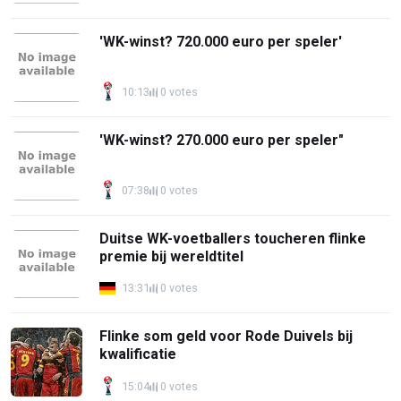
'WK-winst? 720.000 euro per speler'
10:13
0 votes
'WK-winst? 270.000 euro per speler"
07:38
0 votes
Duitse WK-voetballers toucheren flinke
premie bij wereldtitel
13:31
0 votes
Flinke som geld voor Rode Duivels bij
kwalificatie
15:04
0 votes