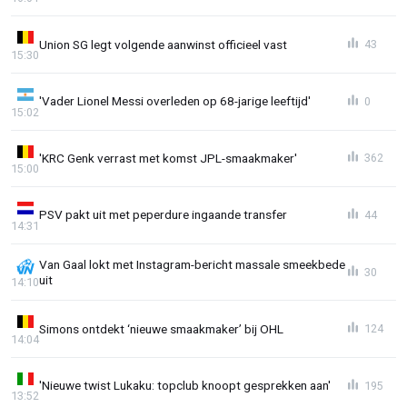
Union SG legt volgende aanwinst officieel vast
43
15:30
'Vader Lionel Messi overleden op 68-jarige leeftijd'
0
15:02
'KRC Genk verrast met komst JPL-smaakmaker'
362
15:00
PSV pakt uit met peperdure ingaande transfer
44
14:31
Van Gaal lokt met Instagram-bericht massale smeekbede
30
uit
14:10
Simons ontdekt ‘nieuwe smaakmaker’ bij OHL
124
14:04
'Nieuwe twist Lukaku: topclub knoopt gesprekken aan'
195
13:52