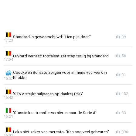
Standard is gewaarschuwd: "Hen pijn doen"
39
17:23
Euvrard verrast: toptalent zet stap terug bij Standard
56
17:04
Coucke en Borsato zorgen voor immens vuurwerk in
31
Knokke
16:57
'STVV strijkt miljoenen op dankzij PSG'
132
16:43
'Stassin kan transfer versieren naar de Serie A'
33
16:21
Leko niet zeker van mercato: "Kan nog veel gebeuren"
336
16:01