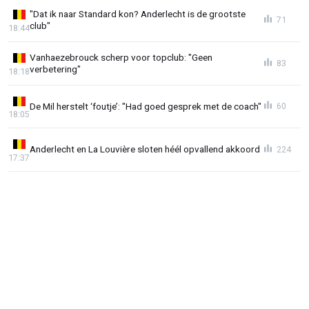
"Dat ik naar Standard kon? Anderlecht is de grootste
71
club"
18:44
Vanhaezebrouck scherp voor topclub: "Geen
83
verbetering"
18:18
De Mil herstelt ‘foutje’: "Had goed gesprek met de coach"
60
18:05
Anderlecht en La Louvière sloten héél opvallend akkoord
224
17:37