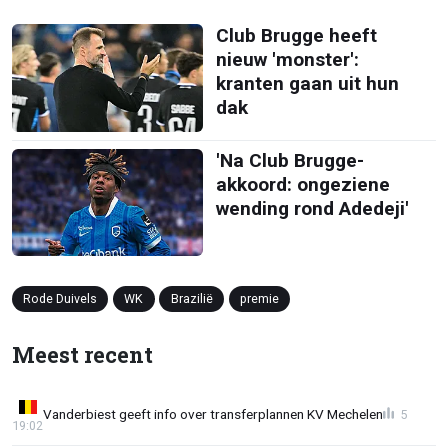
Club Brugge heeft
nieuw 'monster':
kranten gaan uit hun
dak
'Na Club Brugge-
akkoord: ongeziene
wending rond Adedeji'
Rode Duivels
WK
Brazilië
premie
Meest recent
Vanderbiest geeft info over transferplannen KV Mechelen
5
19:02