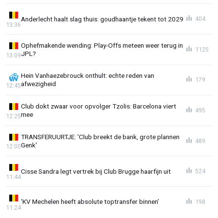
Anderlecht haalt slag thuis: goudhaantje tekent tot 2029
404
13:36
Ophefmakende wending: Play-Offs meteen weer terug in
1125
JPL?
13:09
Hein Vanhaezebrouck onthult: echte reden van
179
afwezigheid
12:45
Club dokt zwaar voor opvolger Tzolis: Barcelona viert
495
mee
12:25
TRANSFERUURTJE: 'Club breekt de bank, grote plannen
489
Genk'
12:00
Cisse Sandra legt vertrek bij Club Brugge haarfijn uit
524
11:44
‘KV Mechelen heeft absolute toptransfer binnen’
198
11:24