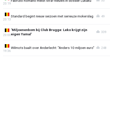
Fabrizio Romano meldt straf nieuws in dossier Lukaku
50
20:19
Standard begint nieuw seizoen met serieuze mokerslag
49
20:13
‘Miljoenenbom bij Club Brugge: Leko krijgt zijn
339
eigen Yamal’
20:00
Wilmots baalt over Anderlecht: "Anders 10 miljoen euro"
248
19:36