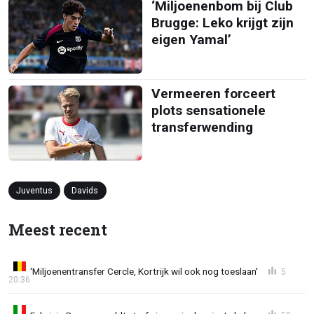
‘Miljoenenbom bij Club
Brugge: Leko krijgt zijn
eigen Yamal’
Vermeeren forceert
plots sensationele
transferwending
Juventus
Davids
Meest recent
'Miljoenentransfer Cercle, Kortrijk wil ook nog toeslaan'
5
20:36