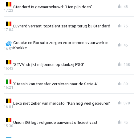
Standard is gewaarschuwd: "Hen pijn doen"
48
17:23
Euvrard verrast: toptalent zet stap terug bij Standard
75
17:04
Coucke en Borsato zorgen voor immens vuurwerk in
46
Knokke
16:57
'STVV strijkt miljoenen op dankzij PSG'
158
16:43
'Stassin kan transfer versieren naar de Serie A'
39
16:21
Leko niet zeker van mercato: "Kan nog veel gebeuren"
378
16:01
Union SG legt volgende aanwinst officieel vast
45
15:30