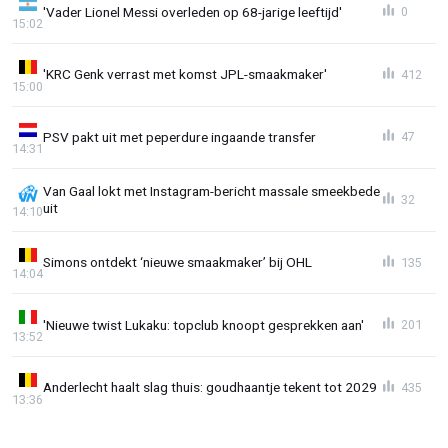
'Vader Lionel Messi overleden op 68-jarige leeftijd'
0
15:02
'KRC Genk verrast met komst JPL-smaakmaker'
412
15:00
PSV pakt uit met peperdure ingaande transfer
47
14:31
Van Gaal lokt met Instagram-bericht massale smeekbede
32
uit
14:10
Simons ontdekt ‘nieuwe smaakmaker’ bij OHL
135
14:04
'Nieuwe twist Lukaku: topclub knoopt gesprekken aan'
201
13:52
Anderlecht haalt slag thuis: goudhaantje tekent tot 2029
435
13:36