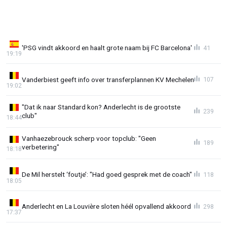
'PSG vindt akkoord en haalt grote naam bij FC Barcelona'
41
19:19
Vanderbiest geeft info over transferplannen KV Mechelen
107
19:02
"Dat ik naar Standard kon? Anderlecht is de grootste
239
club"
18:44
Vanhaezebrouck scherp voor topclub: "Geen
189
verbetering"
18:18
De Mil herstelt ‘foutje’: "Had goed gesprek met de coach"
118
18:05
Anderlecht en La Louvière sloten héél opvallend akkoord
298
17:37