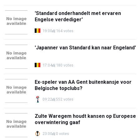
'Standard onderhandelt met ervaren
Engelse verdediger'
19:00
164 votes
'Japanner van Standard kan naar Engeland'
17:04
180 votes
Ex-speler van AA Gent buitenkansje voor
Belgische topclubs?
09:22
552 votes
Zulte Waregem houdt kansen op Europese
overwintering gaaf
23:00
0 votes