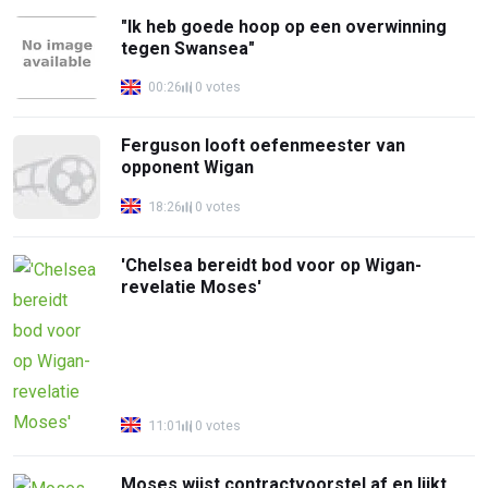
"Ik heb goede hoop op een overwinning
tegen Swansea"
00:26
0 votes
Ferguson looft oefenmeester van
opponent Wigan
18:26
0 votes
'Chelsea bereidt bod voor op Wigan-
revelatie Moses'
11:01
0 votes
Moses wijst contractvoorstel af en lijkt