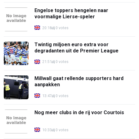
Engelse toppers hengelen naar
voormalige Lierse-speler
20:18
0 votes
Twintig miljoen euro extra voor
degradanten uit de Premier League
21:51
0 votes
Millwall gaat rellende supporters hard
aanpakken
13:47
0 votes
Nog meer clubs in de rij voor Courtois
10:33
0 votes