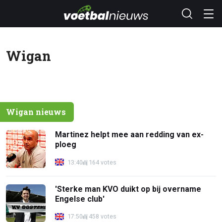
Wigan
Wigan nieuws
Martinez helpt mee aan redding van ex-
ploeg
13:40
164 votes
'Sterke man KVO duikt op bij overname
Engelse club'
17:50
458 votes