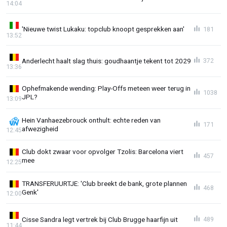
14:04
'Nieuwe twist Lukaku: topclub knoopt gesprekken aan'
181
13:52
Anderlecht haalt slag thuis: goudhaantje tekent tot 2029
372
13:36
Ophefmakende wending: Play-Offs meteen weer terug in
1038
JPL?
13:09
Hein Vanhaezebrouck onthult: echte reden van
171
afwezigheid
12:45
Club dokt zwaar voor opvolger Tzolis: Barcelona viert
457
mee
12:25
TRANSFERUURTJE: 'Club breekt de bank, grote plannen
468
Genk'
12:00
Cisse Sandra legt vertrek bij Club Brugge haarfijn uit
489
11:44