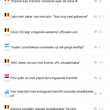
'Stassin kan transfer versieren naar de Serie A'
23
16:21
Leko niet zeker van mercato: "Kan nog veel gebeuren"
271
16:01
Union SG legt volgende aanwinst officieel vast
42
15:30
'Vader Lionel Messi overleden op 68-jarige leeftijd'
0
15:02
'KRC Genk verrast met komst JPL-smaakmaker'
309
15:00
PSV pakt uit met peperdure ingaande transfer
42
14:31
Van Gaal lokt met Instagram-bericht massale smeekbede
28
uit
14:10
Simons ontdekt ‘nieuwe smaakmaker’ bij OHL
107