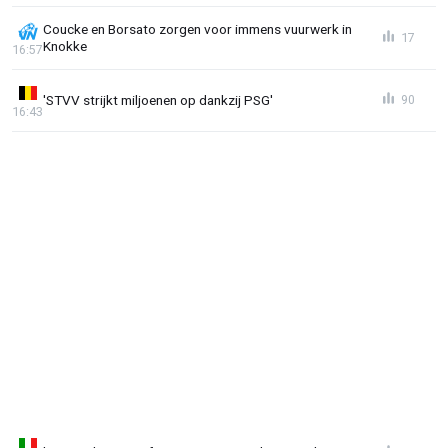
Coucke en Borsato zorgen voor immens vuurwerk in
17
Knokke
16:57
'STVV strijkt miljoenen op dankzij PSG'
90
16:43