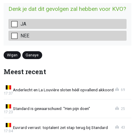
Denk je dat dit gevolgen zal hebben voor KVO?
JA
NEE
Wigan
Ganaye
Meest recent
Anderlecht en La Louvière sloten héél opvallend akkoord
69
17:37
Standard is gewaarschuwd: "Hen pijn doen"
25
17:23
Euvrard verrast: toptalent zet stap terug bij Standard
43
17:04