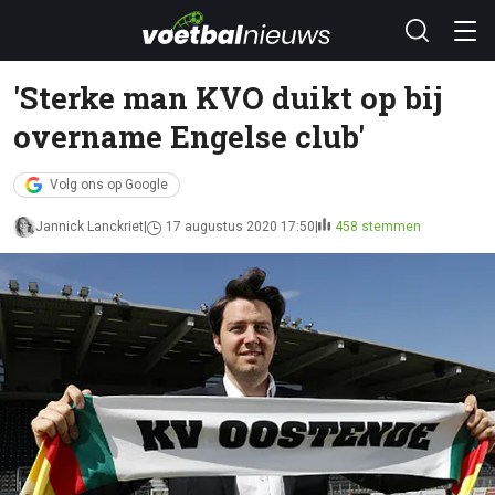
'Sterke man KVO duikt op bij
overname Engelse club'
Volg ons op Google
Jannick Lanckriet
17 augustus 2020 17:50
458 stemmen