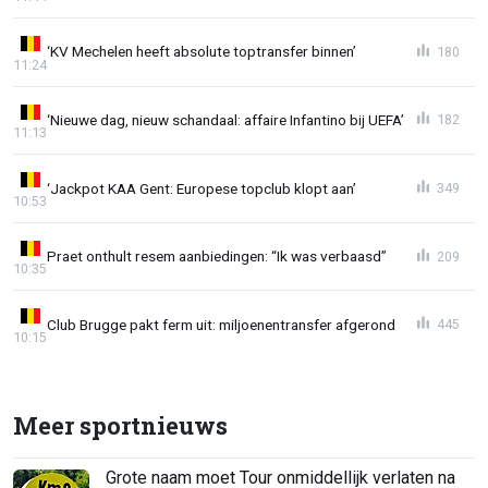
‘KV Mechelen heeft absolute toptransfer binnen’
180
11:24
‘Nieuwe dag, nieuw schandaal: affaire Infantino bij UEFA’
182
11:13
‘Jackpot KAA Gent: Europese topclub klopt aan’
349
10:53
Praet onthult resem aanbiedingen: “Ik was verbaasd”
209
10:35
Club Brugge pakt ferm uit: miljoenentransfer afgerond
445
10:15
Meer sportnieuws
Grote naam moet Tour onmiddellijk verlaten na