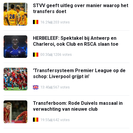
STVV geeft uitleg over manier waarop het
transfers doet
16:29
203 votes
HERBELEEF: Spektakel bij Antwerp en
Charleroi, ook Club en RSCA slaan toe
00:30
1206 votes
'Transfersysteem Premier League op de
schop: Liverpool grijpt in'
13:40
567 votes
Transferboom: Rode Duivels massaal in
verwachting van nieuwe club
19:55
642 votes