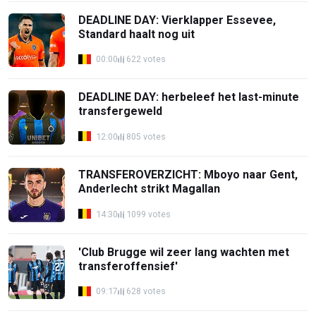
DEADLINE DAY: Vierklapper Essevee,
Standard haalt nog uit
00:00
622 votes
DEADLINE DAY: herbeleef het last-minute
transfergeweld
12:00
805 votes
TRANSFEROVERZICHT: Mboyo naar Gent,
Anderlecht strikt Magallan
14:30
1099 votes
'Club Brugge wil zeer lang wachten met
transferoffensief'
09:17
628 votes