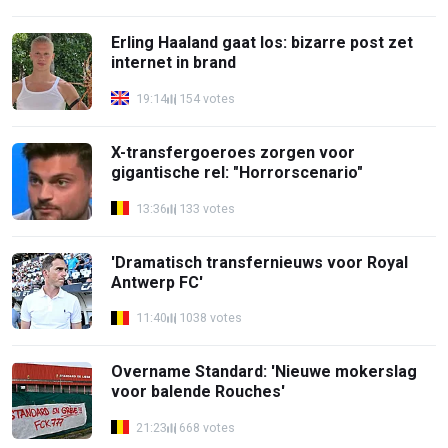
Erling Haaland gaat los: bizarre post zet
internet in brand
19:14
154 votes
X-transfergoeroes zorgen voor
gigantische rel: "Horrorscenario"
13:36
133 votes
'Dramatisch transfernieuws voor Royal
Antwerp FC'
11:40
1038 votes
Overname Standard: 'Nieuwe mokerslag
voor balende Rouches'
21:23
668 votes