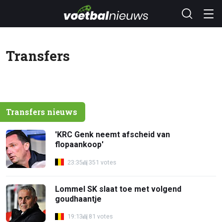
Transfers
Transfers nieuws
'KRC Genk neemt afscheid van
flopaankoop'
23:35
351 votes
Lommel SK slaat toe met volgend
goudhaantje
19:13
81 votes