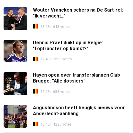
Wouter Vrancken scherp na De Sart-rel:
"Ik verwacht..."
18:23
613 votes
Dennis Praet duikt op in België:
'Toptransfer op komst?'
17:43
2698 votes
Hayen open over transferplannen Club
Brugge: “Alle dossiers”
15:13
658 votes
Augustinsson heeft heuglijk nieuws voor
Anderlecht-aanhang
10:48
1225 votes