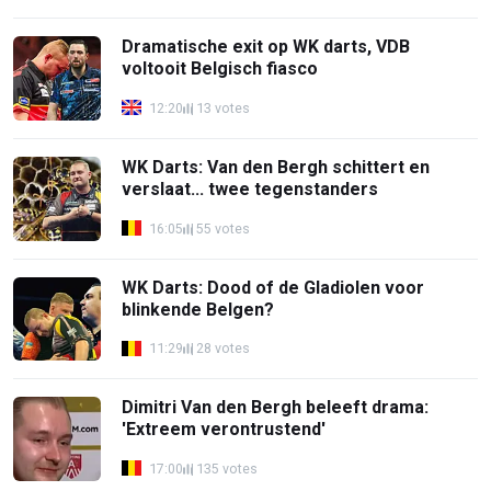
Dramatische exit op WK darts, VDB
voltooit Belgisch fiasco
12:20
13 votes
WK Darts: Van den Bergh schittert en
verslaat... twee tegenstanders
16:05
55 votes
WK Darts: Dood of de Gladiolen voor
blinkende Belgen?
11:29
28 votes
Dimitri Van den Bergh beleeft drama:
'Extreem verontrustend'
17:00
135 votes