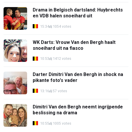
Drama in Belgisch dartsland: Huybrechts
en VDB halen snoeihard uit
15:34
1054 votes
WK Darts: Vrouw Van den Bergh haalt
snoeihard uit na fiasco
10:53
1412 votes
Darter Dimitri Van den Bergh in shock na
pikante foto's vader
13:16
57 votes
Dimitri Van den Bergh neemt ingrijpende
beslissing na drama
10:55
1005 votes