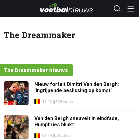
The Dreammaker
The Dreammaker nieuws
Nieuw forfait Dimitri Van den Bergh:
'Ingrijpende beslissing op komst'
18:27
325 votes
Van den Bergh sneuvelt in eindfase,
Humphries blinkt
08:14
58 votes