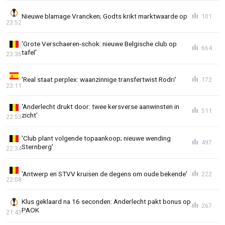
Nieuwe blamage Vrancken; Godts krikt marktwaarde op
101
23:52
'Grote Verschaeren-schok: nieuwe Belgische club op
664
tafel'
23:36
'Real staat perplex: waanzinnige transfertwist Rodri'
172
23:11
'Anderlecht drukt door: twee kersverse aanwinsten in
511
zicht'
22:53
'Club plant volgende topaankoop; nieuwe wending
497
Sternberg'
22:34
'Antwerp en STVV kruisen de degens om oude bekende'
222
22:08
Klus geklaard na 16 seconden: Anderlecht pakt bonus op
267
PAOK
21:43