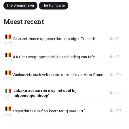
The Dreammaker
The Hurricane
Meest recent
'Club zet zinnen op peperdure opvolger Tresoldi'
60
08:29
'AA Gent veegt opmerkelijke aanbieding van tafel'
47
07:54
Vanhaezebrouck velt eerste oordeel over Vitor Bruno
174
07:40
‘Lukaku zet carrière op het spel bij
113
miljoenenpuinhoop’
07:30
'Peperdure Club-flop keert terug naar JPL'
176
07:20