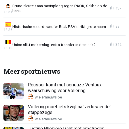
Bruno sleutelt aan basisploeg tegen PAOK, Saliba op de
137
bank
18:51
Historische recordtransfer Real; PSV strikt grote naam
88
18:36
Union slikt mokerslag: extra transfer in de maak?
312
18:10
Meer sportnieuws
Reusser komt met serieuze Ventoux-
waarschuwing voor Vollering
Vollering moet iets kwijt na 'verlossende'
etappezege
Justine Ghekiere lacht met omstreden