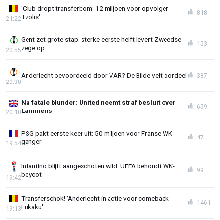
'Club dropt transferbom: 12 miljoen voor opvolger
818
Tzolis'
21:22
Gent zet grote stap: sterke eerste helft levert Zweedse
153
zege op
20:55
Anderlecht bevoordeeld door VAR? De Bilde velt oordeel
387
20:38
Na fatale blunder: United neemt straf besluit over
659
Lammens
20:10
PSG pakt eerste keer uit: 50 miljoen voor Franse WK-
47
ganger
19:54
Infantino blijft aangeschoten wild: UEFA behoudt WK-
99
boycot
19:42
Transferschok! 'Anderlecht in actie voor comeback
1461
Lukaku'
19:13