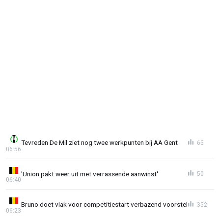
Tevreden De Mil ziet nog twee werkpunten bij AA Gent
65
06:56
'Union pakt weer uit met verrassende aanwinst'
50
06:40
Bruno doet vlak voor competitiestart verbazend voorstel
352
06:23