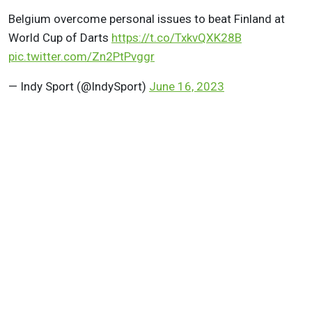
Belgium overcome personal issues to beat Finland at
World Cup of Darts
https://t.co/TxkvQXK28B
pic.twitter.com/Zn2PtPvggr
— Indy Sport (@IndySport)
June 16, 2023