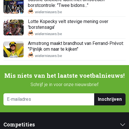
borstcontrole: "Twee bidons..."
Lotte Kopecky velt stevige mening over
'borstensaga'
Armstrong maakt brandhout van Ferrand-Prévot:
"Pijnlijk om naar te kijken"
Mis niets van het laatste voetbalnieuws!
Schrijf je in voor onze nieuwsbrief
Inschrijven
Competities