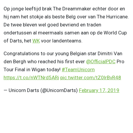
Op jonge leeftijd brak The Dreammaker echter door en
hij nam het stokje als beste Belg over van The Hurricane.
De twee bleven wel goed bevriend en traden
ondertussen al meermaals samen aan op de World Cup
of Darts, het
WK
voor landenteams.
Congratulations to our young Belgian star Dimitri Van
den Bergh who reached his first ever
@OfficialPDC
Pro
Tour Final in Wigan today!
#TeamUnicorn
https://t.co/nWTNrd5ARi
pic.twitter.com/tZ0lrBvR48
— Unicorn Darts (@UnicornDarts)
February 17, 2019