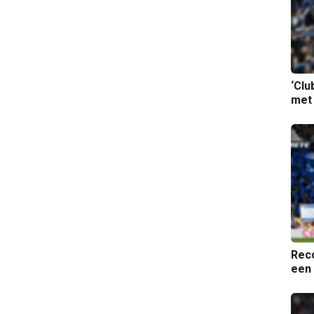
‘Clu
met
Reco
een 