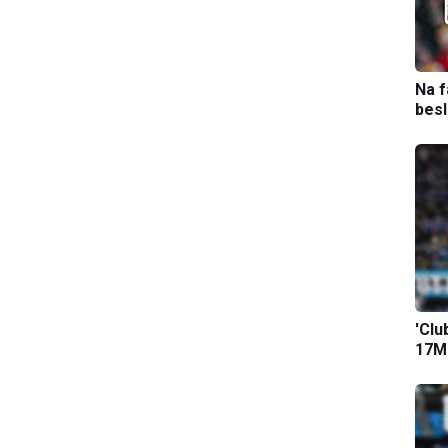
Na f
bes
'Clu
17M-