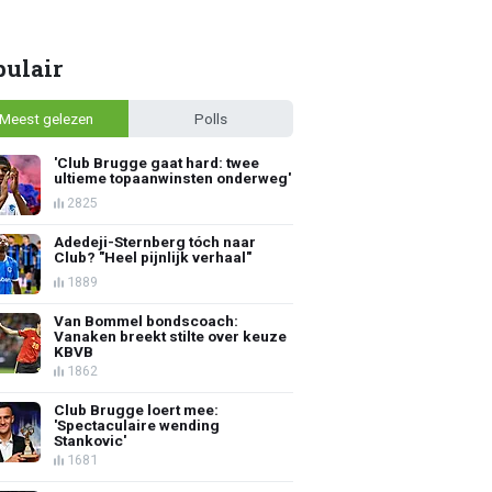
pulair
Meest gelezen
Polls
'Club Brugge gaat hard: twee
ultieme topaanwinsten onderweg'
2825
Adedeji-Sternberg tóch naar
Club? "Heel pijnlijk verhaal"
1889
Van Bommel bondscoach:
Vanaken breekt stilte over keuze
KBVB
1862
Club Brugge loert mee:
'Spectaculaire wending
Stankovic'
1681