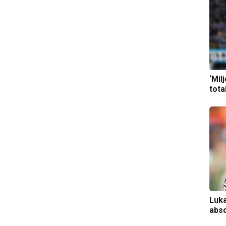
‘Mil
tota
Luka
abso