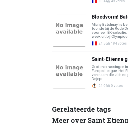
13:44
49 votes
Bloedvorm! Bats
Michy Batshuayi is be
toonde bij de Rode Du
voor een EK-selectie. 
week uit bij Olympique
21:56
184 votes
Saint-Etienne g
Grote verrassingen in
Europa League. Het F
van naam die zich nog
Dnjepr. ...
21:06
0 votes
Gerelateerde tags
Meer over Saint Etien