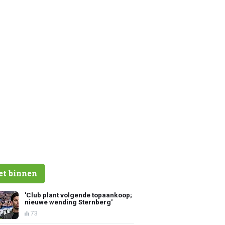
et binnen
'Club plant volgende topaankoop;
nieuwe wending Sternberg'
73