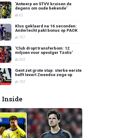
'Antwerp en STVV kruisen de
degens om oude bekende'
62
Klus geklaard na 16 seconden:
Anderlecht pakt bonus op PAOK
157
'Club dropt transferbom: 12
miljoen voor opvolger Tzolis'
503
Gent zet grote stap: sterke eerste
helft levert Zweedse zege op
102
 Inside