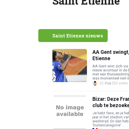
Saint Etienne
Saint Etienne nieuws
AA Gent swingt,
Etienne
AA Gent wist zich via
nieuw avontuur in de
met een thuiswedstrij
was momenteel niet in 
22:45
232 votes
Bizar: Deze Fra
club te bezoeke
Je hebt fans, en je 
jaar in het stadion va
wedstrijd. En dan heb
'buitencategorie'. ...