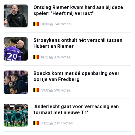
Ontslag Riemer kwam hard aan bij deze
speler: "Heeft mij verrast"
10:00
746 votes
Stroeykens onthult hét verschil tussen
Hubert en Riemer
06:21
378 votes
Boeckx komt met dé openbaring over
oortje van Fredberg
19:03
590 votes
'Anderlecht gaat voor verrassing van
formaat met nieuwe T1'
11:22
2197 votes