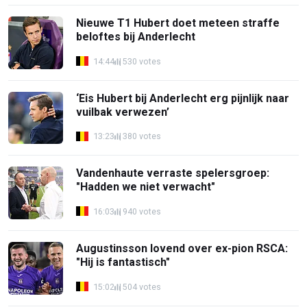
Nieuwe T1 Hubert doet meteen straffe
beloftes bij Anderlecht
14:44
530 votes
‘Eis Hubert bij Anderlecht erg pijnlijk naar
vuilbak verwezen’
13:23
380 votes
Vandenhaute verraste spelersgroep:
"Hadden we niet verwacht"
16:03
940 votes
Augustinsson lovend over ex-pion RSCA:
"Hij is fantastisch"
15:02
504 votes