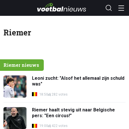
Riemer
Riemer nieuws
Leoni zucht: "Alsof het allemaal zijn schuld
was"
18:50
282 votes
Riemer haalt stevig uit naar Belgische
pers: "Een circus!"
19:00
422 votes