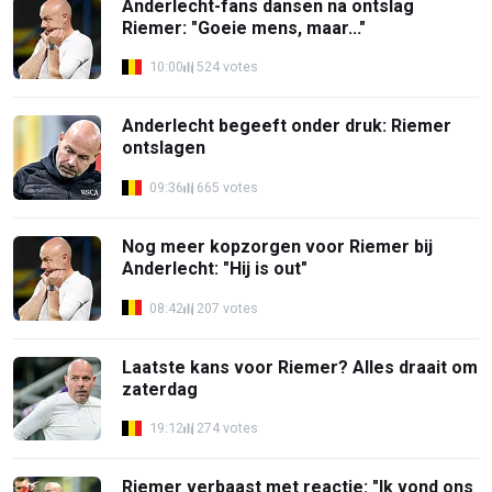
Anderlecht-fans dansen na ontslag
Riemer: "Goeie mens, maar..."
10:00
524 votes
Anderlecht begeeft onder druk: Riemer
ontslagen
09:36
665 votes
Nog meer kopzorgen voor Riemer bij
Anderlecht: "Hij is out"
08:42
207 votes
Laatste kans voor Riemer? Alles draait om
zaterdag
19:12
274 votes
Riemer verbaast met reactie: "Ik vond ons