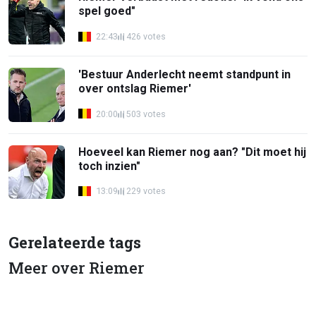
spel goed"
22:43
426 votes
'Bestuur Anderlecht neemt standpunt in
over ontslag Riemer'
20:00
503 votes
Hoeveel kan Riemer nog aan? "Dit moet hij
toch inzien"
13:09
229 votes
Gerelateerde tags
Meer over Riemer