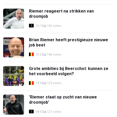
Riemer reageert na strikken van
droomjob
13:10
136 votes
Brian Riemer heeft prestigieuze nieuwe
job beet
10:23
148 votes
Grote ambities bij Beerschot: kunnen ze
het voorbeeld volgen?
19:00
123 votes
'Riemer staat op zucht van nieuwe
droomjob'
08:03
121 votes