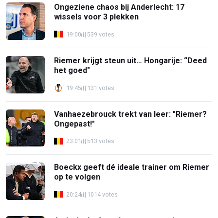
Ongeziene chaos bij Anderlecht: 17
wissels voor 3 plekken
19:00
539 votes
Riemer krijgt steun uit… Hongarije: “Deed
het goed"
19:45
131 votes
Vanhaezebrouck trekt van leer: "Riemer?
Ongepast!"
23:01
513 votes
Boeckx geeft dé ideale trainer om Riemer
op te volgen
20:24
1014 votes