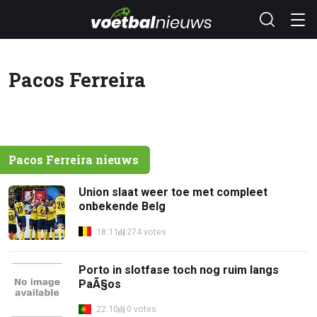
Pacos Ferreira
Pacos Ferreira nieuws
Union slaat weer toe met compleet
onbekende Belg
18:11
274 votes
Porto in slotfase toch nog ruim langs
PaÃ§os
22:10
0 votes