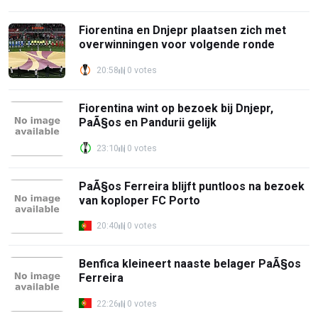
Fiorentina en Dnjepr plaatsen zich met
overwinningen voor volgende ronde
20:58
0 votes
Fiorentina wint op bezoek bij Dnjepr,
PaÃ§os en Pandurii gelijk
23:10
0 votes
PaÃ§os Ferreira blijft puntloos na bezoek
van koploper FC Porto
20:40
0 votes
Benfica kleineert naaste belager PaÃ§os
Ferreira
22:26
0 votes