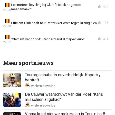
Lee meteen lieveling bij Club: "Heb ik nog nooit
922
meegemaakt"
23:00
Efficiënt Club haalt na rust trekker over tegen kranig KVK
135
22:38
'Clement vangt bot: Standard eist 8 miljoen euro'
404
22:22
Meer sportnieuws
Tourorganisatie is onverbiddelijk: Kopecky
bestraft
De Cauwer waarschuwt Van der Poel: "Kans
misschien al gehad"
Visma krijgt nieuwe mokerslag in Tour, plan B