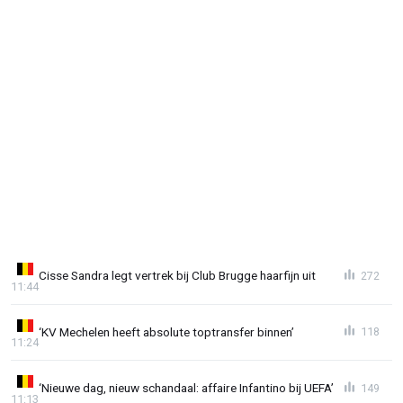
Cisse Sandra legt vertrek bij Club Brugge haarfijn uit
272
11:44
‘KV Mechelen heeft absolute toptransfer binnen’
118
11:24
‘Nieuwe dag, nieuw schandaal: affaire Infantino bij UEFA’
149
11:13