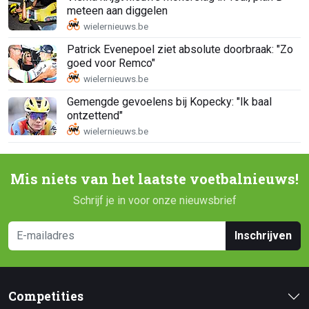
meteen aan diggelen
Patrick Evenepoel ziet absolute doorbraak: "Zo
goed voor Remco"
Gemengde gevoelens bij Kopecky: "Ik baal
ontzettend"
Mis niets van het laatste voetbalnieuws!
Schrijf je in voor onze nieuwsbrief
Inschrijven
Competities