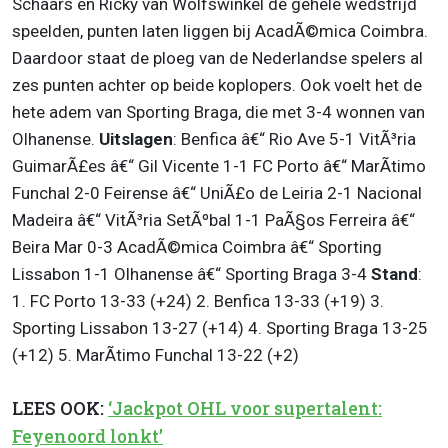
Schaars en Ricky van Wolfswinkel de gehele wedstrijd
speelden, punten laten liggen bij AcadÃ©mica Coimbra.
Daardoor staat de ploeg van de Nederlandse spelers al
zes punten achter op beide koplopers. Ook voelt het de
hete adem van Sporting Braga, die met 3-4 wonnen van
Olhanense.
Uitslagen
: Benfica â€“ Rio Ave 5-1 VitÃ³ria
GuimarÃ£es â€“ Gil Vicente 1-1 FC Porto â€“ MarÃ­timo
Funchal 2-0 Feirense â€“ UniÃ£o de Leiria 2-1 Nacional
Madeira â€“ VitÃ³ria SetÃºbal 1-1 PaÃ§os Ferreira â€“
Beira Mar 0-3 AcadÃ©mica Coimbra â€“ Sporting
Lissabon 1-1 Olhanense â€“ Sporting Braga 3-4
Stand
:
1. FC Porto 13-33 (+24) 2. Benfica 13-33 (+19) 3.
Sporting Lissabon 13-27 (+14) 4. Sporting Braga 13-25
(+12) 5. MarÃ­timo Funchal 13-22 (+2)
LEES OOK:
‘Jackpot OHL voor supertalent:
Feyenoord lonkt’