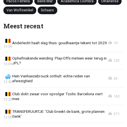
Pacos Ferreira
Beire Mar
Academica Coimbra
Olhanense
Van Wolfswinkel
Schaars
Meest recent
Anderlecht haalt slag thuis: goudhaantje tekent tot 2029
19
13:36
Ophefmakende wending: Play-Offs meteen weer terug in
225
JPL?
13:09
Hein Vanhaezebrouck onthult: echte reden van
66
afwezigheid
12:45
Club dokt zwaar voor opvolger Tzolis: Barcelona viert
163
mee
12:25
TRANSFERUURTJE: 'Club breekt de bank, grote plannen
311
Genk'
12:00