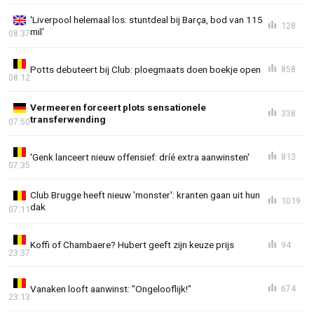
'Liverpool helemaal los: stuntdeal bij Barça, bod van 115
128
mil'
08:37
Potts debuteert bij Club: ploegmaats doen boekje open
858
08:12
Vermeeren forceert plots sensationele
338
transferwending
07:50
'Genk lanceert nieuw offensief: dríé extra aanwinsten'
813
07:35
Club Brugge heeft nieuw 'monster': kranten gaan uit hun
1019
dak
07:11
Koffi of Chambaere? Hubert geeft zijn keuze prijs
94
23:37
Vanaken looft aanwinst: "Ongelooflijk!"
674
23:13