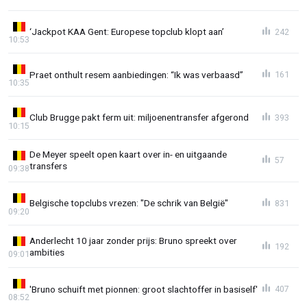
‘Jackpot KAA Gent: Europese topclub klopt aan’
242
10:53
Praet onthult resem aanbiedingen: “Ik was verbaasd”
161
10:35
Club Brugge pakt ferm uit: miljoenentransfer afgerond
393
10:15
De Meyer speelt open kaart over in- en uitgaande
57
transfers
09:38
Belgische topclubs vrezen: "De schrik van België"
831
09:20
Anderlecht 10 jaar zonder prijs: Bruno spreekt over
192
ambities
09:01
'Bruno schuift met pionnen: groot slachtoffer in basiself'
407
08:52