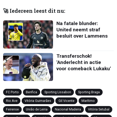
🚀 Iedereen leest dit nu:
Na fatale blunder:
United neemt straf
besluit over Lammens
Transferschok!
'Anderlecht in actie
voor comeback Lukaku'
FC Porto
Benfica
Sporting Lissabon
Sporting Braga
Rio Ave
Vitória Guimarães
Gil Vicente
Marítimo
Feirense
União de Leiria
Nacional Madeira
Vitória Setubal