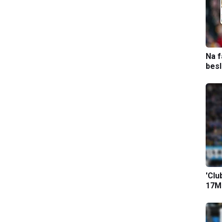
Na f
bes
'Clu
17M-