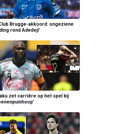
Club Brugge-akkoord: ongeziene
ing rond Adedeji'
aku zet carrière op het spel bij
oenenpuinhoop’