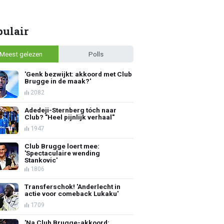
pulair
Meest gelezen
Polls
'Genk bezwijkt: akkoord met Club
Brugge in de maak?'
2082
Adedeji-Sternberg tóch naar
Club? "Heel pijnlijk verhaal"
1947
Club Brugge loert mee:
'Spectaculaire wending
Stankovic'
1806
Transferschok! 'Anderlecht in
actie voor comeback Lukaku'
1709
'Na Club Brugge-akkoord: