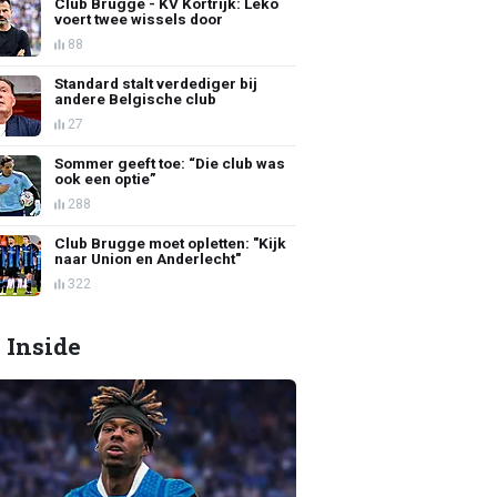
Club Brugge - KV Kortrijk: Leko
voert twee wissels door
88
Standard stalt verdediger bij
andere Belgische club
27
Sommer geeft toe: “Die club was
ook een optie”
288
Club Brugge moet opletten: "Kijk
naar Union en Anderlecht"
322
 Inside