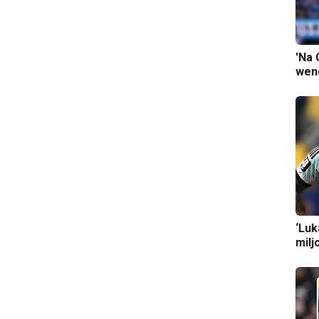
'Na 
wend
‘Luk
milj