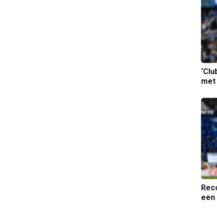
‘Clu
met
Reco
een 