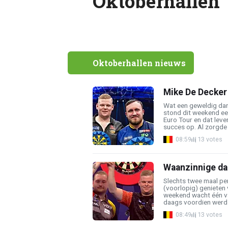
Oktoberhallen
Oktoberhallen nieuws
Mike De Decker
Wat een geweldig dar
stond dit weekend e
Euro Tour en dat leve
succes op. Al zorgde e
08:59
13 votes
Waanzinnige da
Slechts twee maal per
(voorlopig) genieten v
weekend wacht één v
daags voordien werd d
08:49
13 votes