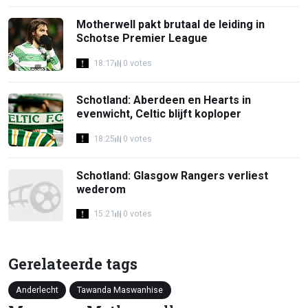
Motherwell pakt brutaal de leiding in
Schotse Premier League
18:17
0 votes
Schotland: Aberdeen en Hearts in
evenwicht, Celtic blijft koploper
18:25
0 votes
Schotland: Glasgow Rangers verliest
wederom
15:21
0 votes
Gerelateerde tags
Anderlecht
Tawanda Maswanhise