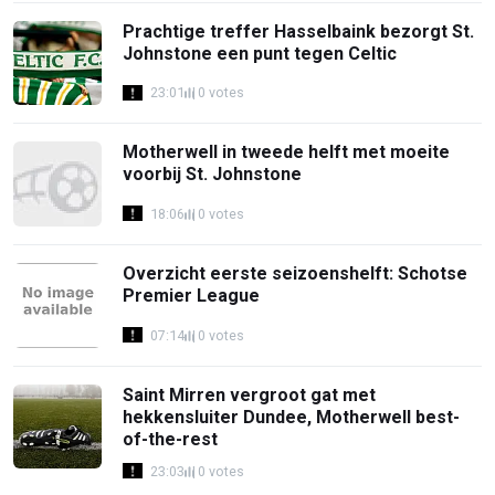
Prachtige treffer Hasselbaink bezorgt St.
Johnstone een punt tegen Celtic
23:01
0 votes
Motherwell in tweede helft met moeite
voorbij St. Johnstone
18:06
0 votes
Overzicht eerste seizoenshelft: Schotse
Premier League
07:14
0 votes
Saint Mirren vergroot gat met
hekkensluiter Dundee, Motherwell best-
of-the-rest
23:03
0 votes