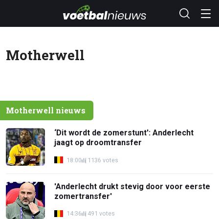
Motherwell
Motherwell nieuws
‘Dit wordt de zomerstunt': Anderlecht
jaagt op droomtransfer
18:00
1136 votes
'Anderlecht drukt stevig door voor eerste
zomertransfer'
14:36
491 votes