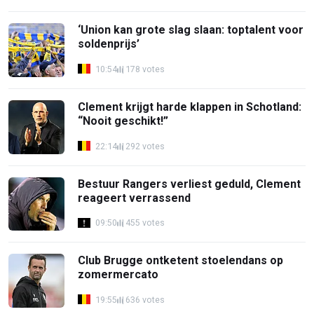
‘Union kan grote slag slaan: toptalent voor
soldenprijs’
10:54
178 votes
Clement krijgt harde klappen in Schotland:
“Nooit geschikt!”
22:14
292 votes
Bestuur Rangers verliest geduld, Clement
reageert verrassend
09:50
455 votes
Club Brugge ontketent stoelendans op
zomermercato
19:55
636 votes