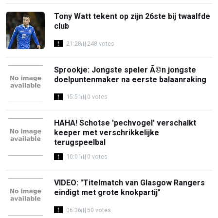
Tony Watt tekent op zijn 26ste bij twaalfde
club
21:28
248 votes
Sprookje: Jongste speler Ã©n jongste
doelpuntenmaker na eerste balaanraking
15:51
0 votes
HAHA! Schotse 'pechvogel' verschalkt
keeper met verschrikkelijke
terugspeelbal
10:01
0 votes
VIDEO: "Titelmatch van Glasgow Rangers
eindigt met grote knokpartij"
06:36
50 votes