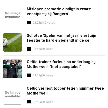
Mislopen promotie eindigt in zware
vechtpartij bij Rangers
23:23
82 votes
Schotse 'Speler van het jaar' viert zijn
feestje te hard en belandt in de cel
13:56
0 votes
Celtic-trainer furieus na nederlaag bij
Motherwell: "Niet acceptabel"
11:19
0 votes
Celtic verliest topper tegen nummer twee
Motherwell
22:50
0 votes