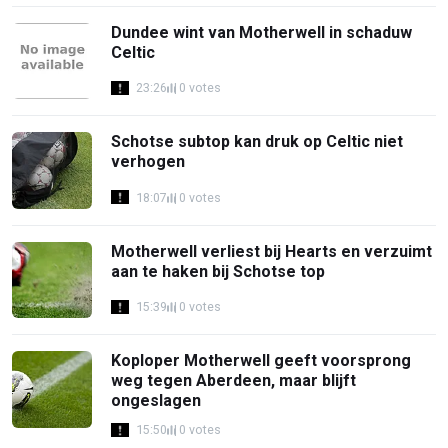
Dundee wint van Motherwell in schaduw
Celtic
23:26
0 votes
Schotse subtop kan druk op Celtic niet
verhogen
18:07
0 votes
Motherwell verliest bij Hearts en verzuimt
aan te haken bij Schotse top
15:39
0 votes
Koploper Motherwell geeft voorsprong
weg tegen Aberdeen, maar blijft
ongeslagen
15:50
0 votes