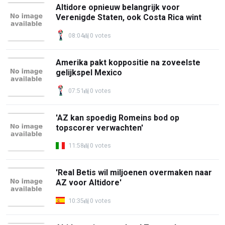
Altidore opnieuw belangrijk voor
Verenigde Staten, ook Costa Rica wint
08:04
0 votes
Amerika pakt koppositie na zoveelste
gelijkspel Mexico
07:51
0 votes
'AZ kan spoedig Romeins bod op
topscorer verwachten'
11:58
0 votes
'Real Betis wil miljoenen overmaken naar
AZ voor Altidore'
10:35
0 votes