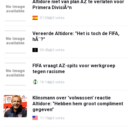
Altidore niet van plan AZ te verlaten voor
Primera DivisiÃ³n
01:00
0 votes
Vereerde Altidore: "Het is toch de FIFA,
hÃ¨?"
09:45
0 votes
FIFA vraagt AZ-spits voor werkgroep
tegen racisme
19:14
0 votes
Klinsmann over 'volwassen' reactie
Altidore: "Hebben hem groot compliment
gegeven"
11:19
0 votes