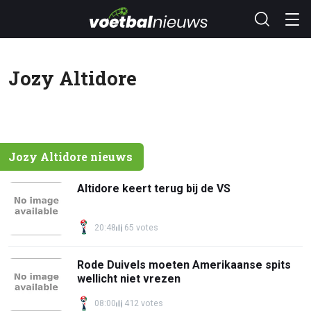
Jozy Altidore
Jozy Altidore nieuws
Altidore keert terug bij de VS
20:48
65 votes
Rode Duivels moeten Amerikaanse spits
wellicht niet vrezen
08:00
412 votes