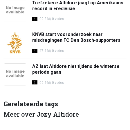
Trefzekere Altidore jaagt op Amerikaans
record in Eredivisie
09:21
0 votes
KNVB start vooronderzoek naar
misdragingen FC Den Bosch-supporters
17:11
0 votes
AZ laat Altidore niet tijdens de winterse
periode gaan
09:16
0 votes
Gerelateerde tags
Meer over Jozy Altidore