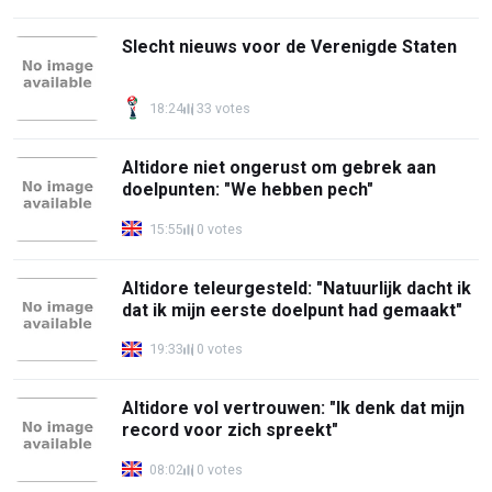
Slecht nieuws voor de Verenigde Staten
18:24
33 votes
Altidore niet ongerust om gebrek aan
doelpunten: "We hebben pech"
15:55
0 votes
Altidore teleurgesteld: "Natuurlijk dacht ik
dat ik mijn eerste doelpunt had gemaakt"
19:33
0 votes
Altidore vol vertrouwen: "Ik denk dat mijn
record voor zich spreekt"
08:02
0 votes