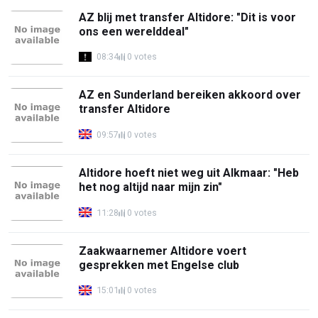
AZ blij met transfer Altidore: "Dit is voor
ons een werelddeal"
08:34
0 votes
AZ en Sunderland bereiken akkoord over
transfer Altidore
09:57
0 votes
Altidore hoeft niet weg uit Alkmaar: "Heb
het nog altijd naar mijn zin"
11:28
0 votes
Zaakwaarnemer Altidore voert
gesprekken met Engelse club
15:01
0 votes