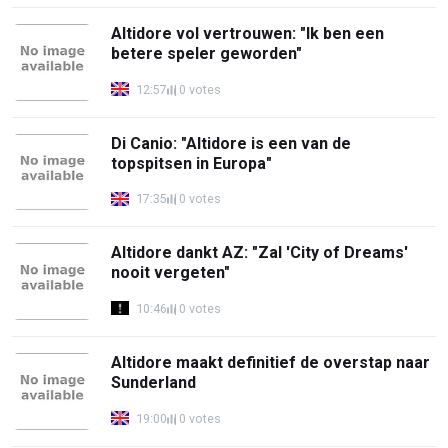
Altidore vol vertrouwen: "Ik ben een
betere speler geworden"
12:57
0 votes
Di Canio: "Altidore is een van de
topspitsen in Europa"
17:35
0 votes
Altidore dankt AZ: "Zal 'City of Dreams'
nooit vergeten"
10:46
0 votes
Altidore maakt definitief de overstap naar
Sunderland
19:00
0 votes