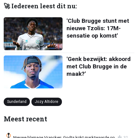
🚀 Iedereen leest dit nu:
'Club Brugge stunt met
nieuwe Tzolis: 17M-
sensatie op komst'
'Genk bezwijkt: akkoord
met Club Brugge in de
maak?'
Sunderland
Jozy Altidore
Meest recent
Nieuwe blamage Vrancken; Godts krikt marktwaarde op
32