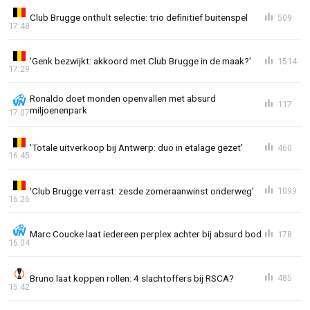
Club Brugge onthult selectie: trio definitief buitenspel
509
17:48
'Genk bezwijkt: akkoord met Club Brugge in de maak?'
1514
17:29
Ronaldo doet monden openvallen met absurd
117
miljoenenpark
17:07
'Totale uitverkoop bij Antwerp: duo in etalage gezet'
460
16:45
'Club Brugge verrast: zesde zomeraanwinst onderweg'
1099
16:26
Marc Coucke laat iedereen perplex achter bij absurd bod
178
16:04
Bruno laat koppen rollen: 4 slachtoffers bij RSCA?
485
15:42