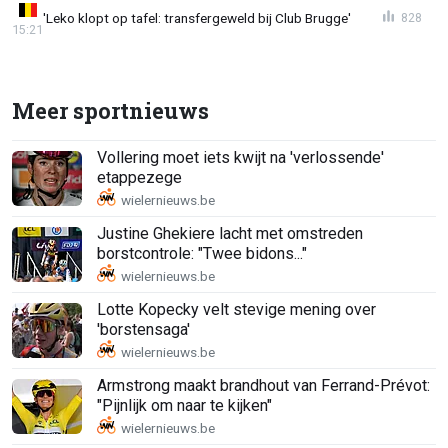
'Leko klopt op tafel: transfergeweld bij Club Brugge'
828
15:21
Meer sportnieuws
Vollering moet iets kwijt na 'verlossende'
etappezege
Justine Ghekiere lacht met omstreden
borstcontrole: "Twee bidons..."
Lotte Kopecky velt stevige mening over
'borstensaga'
Armstrong maakt brandhout van Ferrand-Prévot:
"Pijnlijk om naar te kijken"