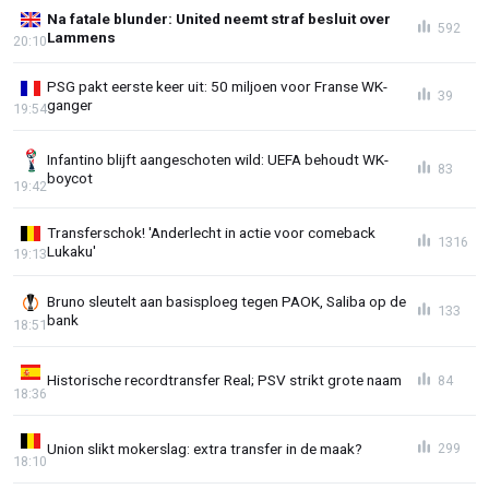
Na fatale blunder: United neemt straf besluit over
592
Lammens
20:10
PSG pakt eerste keer uit: 50 miljoen voor Franse WK-
39
ganger
19:54
Infantino blijft aangeschoten wild: UEFA behoudt WK-
83
boycot
19:42
Transferschok! 'Anderlecht in actie voor comeback
1316
Lukaku'
19:13
Bruno sleutelt aan basisploeg tegen PAOK, Saliba op de
133
bank
18:51
Historische recordtransfer Real; PSV strikt grote naam
84
18:36
Union slikt mokerslag: extra transfer in de maak?
299
18:10