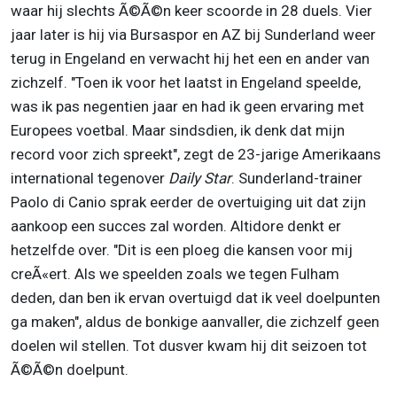
waar hij slechts Ã©Ã©n keer scoorde in 28 duels. Vier
jaar later is hij via Bursaspor en AZ bij Sunderland weer
terug in Engeland en verwacht hij het een en ander van
zichzelf. "Toen ik voor het laatst in Engeland speelde,
was ik pas negentien jaar en had ik geen ervaring met
Europees voetbal. Maar sindsdien, ik denk dat mijn
record voor zich spreekt", zegt de 23-jarige Amerikaans
international tegenover
Daily Star
. Sunderland-trainer
Paolo di Canio sprak eerder de overtuiging uit dat zijn
aankoop een succes zal worden. Altidore denkt er
hetzelfde over. "Dit is een ploeg die kansen voor mij
creÃ«ert. Als we speelden zoals we tegen Fulham
deden, dan ben ik ervan overtuigd dat ik veel doelpunten
ga maken", aldus de bonkige aanvaller, die zichzelf geen
doelen wil stellen. Tot dusver kwam hij dit seizoen tot
Ã©Ã©n doelpunt.