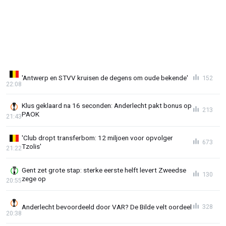
'Antwerp en STVV kruisen de degens om oude bekende'
152
22:08
Klus geklaard na 16 seconden: Anderlecht pakt bonus op
213
PAOK
21:43
'Club dropt transferbom: 12 miljoen voor opvolger
673
Tzolis'
21:22
Gent zet grote stap: sterke eerste helft levert Zweedse
130
zege op
20:55
Anderlecht bevoordeeld door VAR? De Bilde velt oordeel
328
20:38