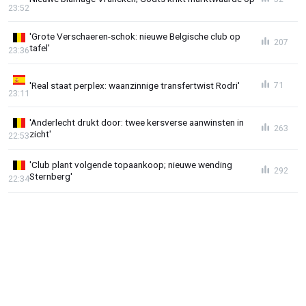
23:52
'Grote Verschaeren-schok: nieuwe Belgische club op
207
tafel'
23:36
'Real staat perplex: waanzinnige transfertwist Rodri'
71
23:11
'Anderlecht drukt door: twee kersverse aanwinsten in
263
zicht'
22:53
'Club plant volgende topaankoop; nieuwe wending
292
Sternberg'
22:34