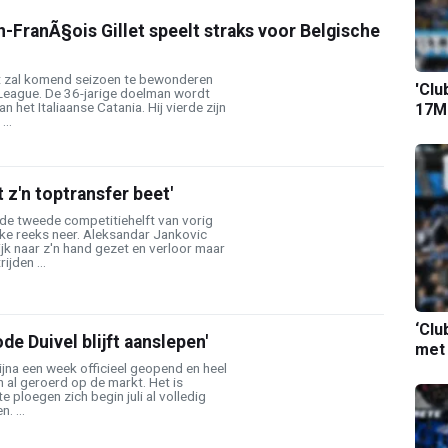
-FranÃ§ois Gillet speelt straks voor Belgische
t zal komend seizoen te bewonderen
'Clu
o League. De 36-jarige doelman wordt
n het Italiaanse Catania. Hij vierde zijn
17M-
...
 z'n toptransfer beet'
 de tweede competitiehelft van vorig
rke reeks neer. Aleksandar Jankovic
ijk naar z'n hand gezet en verloor maar
jden ...
‘Clu
de Duivel blijft aanslepen'
met
ijna een week officieel geopend en heel
 al geroerd op de markt. Het is
e ploegen zich begin juli al volledig
. ...