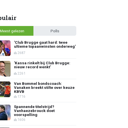
pulair
Meest gelezen
Polls
'Club Brugge gaat hard: twee
ultieme topaanwinsten onderweg'
2687
'Kassa rinkelt bij Club Brugge:
nieuw record wenkt'
2261
Van Bommel bondscoach:
Vanaken breekt stilte over keuze
KBVB
1716
Spannende titelstrijd?
Vanhaezebrouck doet
voorspelling
1606