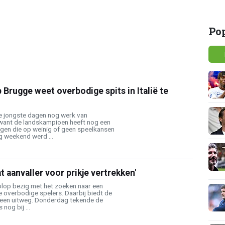
Po
 Brugge weet overbodige spits in Italië te
e jongste dagen nog werk van
 want de landskampioen heeft nog een
angen die op weinig of geen speelkansen
g weekend werd ...
t aanvaller voor prikje vertrekken'
olop bezig met het zoeken naar een
 overbodige spelers. Daarbij biedt de
e een uitweg. Donderdag tekende de
nog bij ...