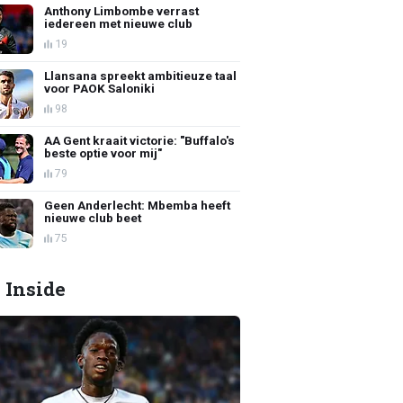
Anthony Limbombe verrast
iedereen met nieuwe club
19
Llansana spreekt ambitieuze taal
voor PAOK Saloniki
98
AA Gent kraait victorie: "Buffalo's
beste optie voor mij"
79
Geen Anderlecht: Mbemba heeft
nieuwe club beet
75
 Inside