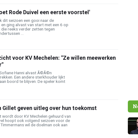
et Rode Duivel een eerste voorstel'
 dit seizoen een gooi naar de
I en ging alvast van start met een 6 op
t die reeks verder zetten tegen
ndertussen ...
 zicht voor KV Mechelen: "Ze willen meewerken
r"
 Sofiane Hanni alvast Ã©Ã©n
rekken. Een andere sterkhouder lijkt
an boord te blijven. De speler komt
N
Gillet geven uitleg over hun toekomst
et wordt door KV Mechelen gehuurd van
vel hoopt ook volgend seizoen voor de
n Timmermans wil de doelman ook aan