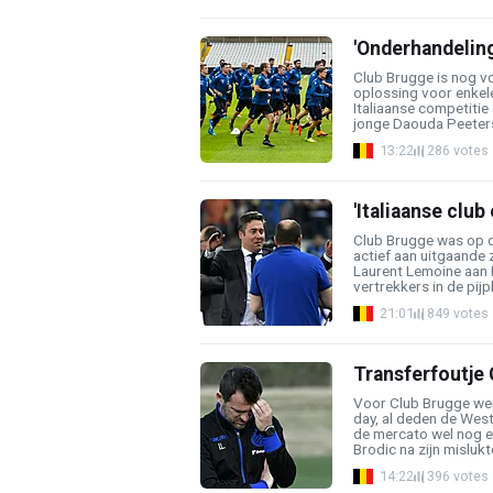
'Onderhandeling
Club Brugge is nog v
oplossing voor enkele
Italiaanse competiti
jonge Daouda Peeters 
13:22
286 votes
'Italiaanse clu
Club Brugge was op d
actief aan uitgaande 
Laurent Lemoine aan 
vertrekkers in de pijpli
21:01
849 votes
Transferfoutje 
Voor Club Brugge wer
day, al deden de West
de mercato wel nog e
Brodic na zijn mislukte
14:22
396 votes