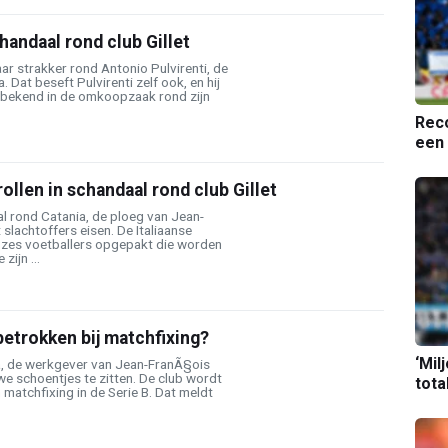
handaal rond club Gillet
aar strakker rond Antonio Pulvirenti, de
. Dat beseft Pulvirenti zelf ook, en hij
 bekend in de omkoopzaak rond zijn
Reco
een 
ollen in schandaal rond club Gillet
rond Catania, de ploeg van Jean-
t slachtoffers eisen. De Italiaanse
g zes voetballers opgepakt die worden
zijn ...
betrokken bij matchfixing?
‘Mil
ia, de werkgever van Jean-FranÃ§ois
nauwe schoentjes te zitten. De club wordt
tota
 matchfixing in de Serie B. Dat meldt