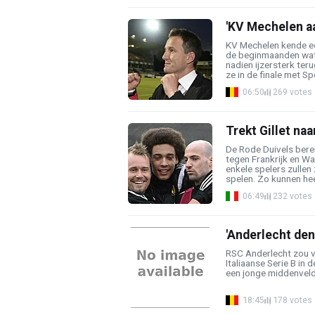
'KV Mechelen aa
KV Mechelen kende ee
de beginmaanden wat 
nadien ijzersterk ter
ze in de finale met Spo
06:50
269 votes
Trekt Gillet na
De Rode Duivels bere
tegen Frankrijk en Wa
enkele spelers zullen
spelen. Zo kunnen heel
06:49
232 votes
'Anderlecht den
RSC Anderlecht zou v
Italiaanse Serie B in
een jonge middenvelder
18:45
178 votes