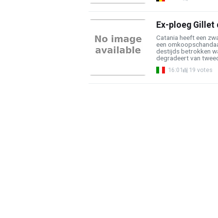
Ex-ploeg Gillet
Catania heeft een zwa
een omkoopschandaal
destijds betrokken wa
degradeert van tweede
16:01
19 votes