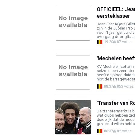
OFFICIEEL: Jean
eersteklasser
Jean-FranÃ§ois Gille
zijn in de Jupiler Pr
voor 1 jaar gehuurd va
overgang door gitaar 
19:20
87 votes
'Mechelen heeft
KV Mechelen zette in
seizoen een zeer ste
heeft de ploeg duidel
nipt de barragewedstri
08:37
853 votes
'Transfer van Ro
De transfermarkt is b
wat clubs hebben zich
duidelijk dat de meest
gevormd willen hebben
06:37
82 votes