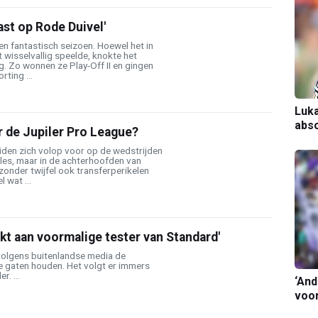
st op Rode Duivel'
n fantastisch seizoen. Hoewel het in
wisselvallig speelde, knokte het
ug. Zo wonnen ze Play-Off II en gingen
rting ...
Luka
abso
ar de Jupiler Pro League?
iden zich volop voor op de wedstrijden
les, maar in de achterhoofden van
 zonder twijfel ook transferperikelen
 wat ...
kt aan voormalige tester van Standard'
olgens buitenlandse media de
 de gaten houden. Het volgt er immers
. ...
‘And
voor