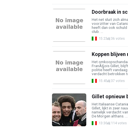
Doorbraak in sc
Het net sluit zich alm
voorzitter van Catania
heeft dan ook schuld
club. ...
15:23
36 votes
Koppen blijven r
Het omkoopschandaal 
FranÃ§ois Gillet, blijf
politie heeft vandaa
verdacht betrokken te 
15:45
37 votes
Gillet opnieuw 
Het Italiaanse Catan
Gillet, lijkt in zeer 
namelijk verdacht van
De Morgen althans. ...
13:30
114 votes