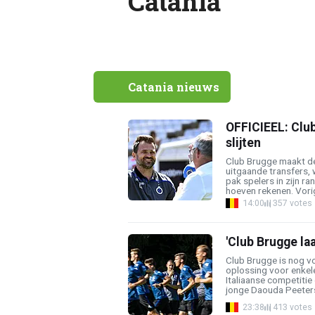
Catania
Catania nieuws
OFFICIEEL: Club
slijten
Club Brugge maakt d
uitgaande transfers,
pak spelers in zijn r
hoeven rekenen. Vori
14:00
357 votes
'Club Brugge laa
Club Brugge is nog v
oplossing voor enkele
Italiaanse competiti
jonge Daouda Peeters 
23:38
413 votes