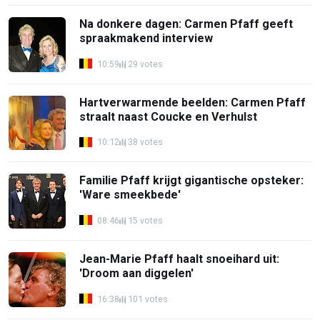
Na donkere dagen: Carmen Pfaff geeft
spraakmakend interview
10:59
29 votes
Hartverwarmende beelden: Carmen Pfaff
straalt naast Coucke en Verhulst
10:12
38 votes
Familie Pfaff krijgt gigantische opsteker:
'Ware smeekbede'
08:46
15 votes
Jean-Marie Pfaff haalt snoeihard uit:
'Droom aan diggelen'
16:38
101 votes