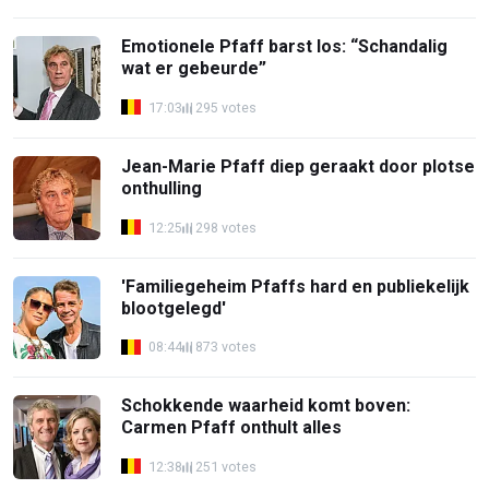
Emotionele Pfaff barst los: “Schandalig
wat er gebeurde”
17:03
295 votes
Jean-Marie Pfaff diep geraakt door plotse
onthulling
12:25
298 votes
'Familiegeheim Pfaffs hard en publiekelijk
blootgelegd'
08:44
873 votes
Schokkende waarheid komt boven:
Carmen Pfaff onthult alles
12:38
251 votes