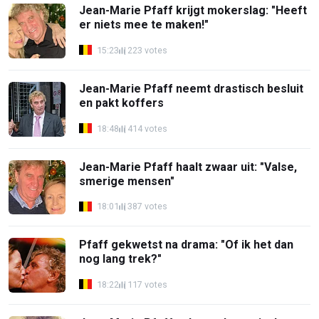
Jean-Marie Pfaff krijgt mokerslag: "Heeft
er niets mee te maken!"
15:23
223 votes
Jean-Marie Pfaff neemt drastisch besluit
en pakt koffers
18:48
414 votes
Jean-Marie Pfaff haalt zwaar uit: "Valse,
smerige mensen"
18:01
387 votes
Pfaff gekwetst na drama: "Of ik het dan
nog lang trek?"
18:22
117 votes