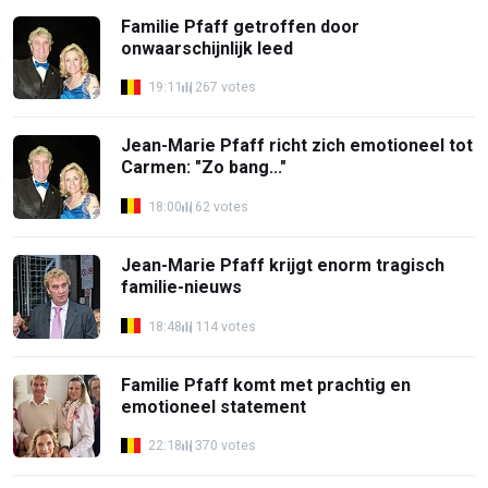
Familie Pfaff getroffen door
onwaarschijnlijk leed
19:11
267 votes
Jean-Marie Pfaff richt zich emotioneel tot
Carmen: "Zo bang..."
18:00
62 votes
Jean-Marie Pfaff krijgt enorm tragisch
familie-nieuws
18:48
114 votes
Familie Pfaff komt met prachtig en
emotioneel statement
22:18
370 votes