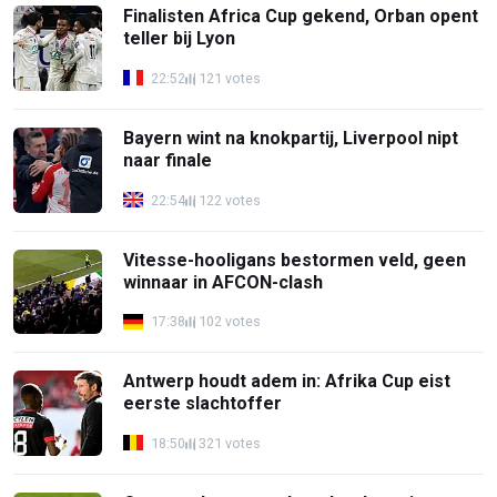
Finalisten Africa Cup gekend, Orban opent
teller bij Lyon
22:52
121 votes
Bayern wint na knokpartij, Liverpool nipt
naar finale
22:54
122 votes
Vitesse-hooligans bestormen veld, geen
winnaar in AFCON-clash
17:38
102 votes
Antwerp houdt adem in: Afrika Cup eist
eerste slachtoffer
18:50
321 votes