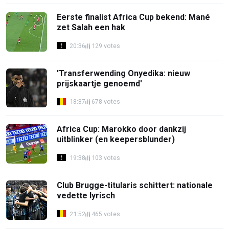
Eerste finalist Africa Cup bekend: Mané
zet Salah een hak
20:36
129 votes
'Transferwending Onyedika: nieuw
prijskaartje genoemd'
18:37
678 votes
Africa Cup: Marokko door dankzij
uitblinker (en keepersblunder)
19:38
103 votes
Club Brugge-titularis schittert: nationale
vedette lyrisch
21:52
465 votes