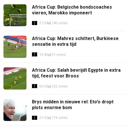
Africa Cup: Belgische bondscoaches
vieren, Marokko imponeert
21:54
140 votes
Africa Cup: Mahrez schittert, Burkinese
sensatie in extra tijd
19:45
31 votes
Africa Cup: Salah bevrijdt Egypte in extra
tijd, feest voor Broos
06:50
232 votes
Brys midden in nieuwe rel: Eto'o dropt
plots enorme bom
21:52
119 votes