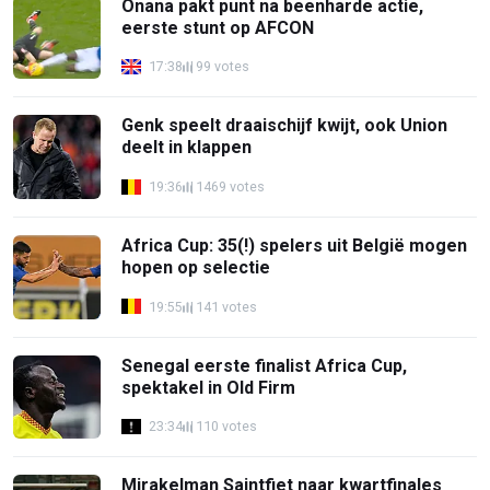
Onana pakt punt na beenharde actie,
eerste stunt op AFCON
17:38
99 votes
Genk speelt draaischijf kwijt, ook Union
deelt in klappen
19:36
1469 votes
Africa Cup: 35(!) spelers uit België mogen
hopen op selectie
19:55
141 votes
Senegal eerste finalist Africa Cup,
spektakel in Old Firm
23:34
110 votes
Mirakelman Saintfiet naar kwartfinales