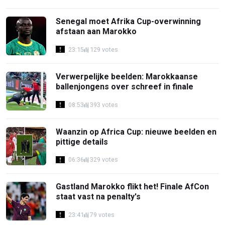
Senegal moet Afrika Cup-overwinning
afstaan aan Marokko
23:15
129 votes
Verwerpelijke beelden: Marokkaanse
ballenjongens over schreef in finale
08:53
393 votes
Waanzin op Africa Cup: nieuwe beelden en
pittige details
06:36
329 votes
Gastland Marokko flikt het! Finale AfCon
staat vast na penalty's
23:41
79 votes