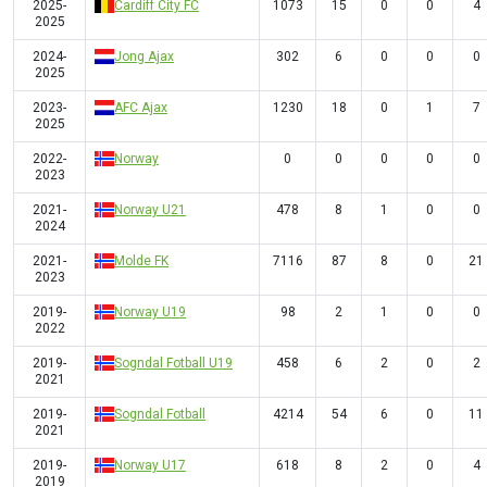
2025-
Cardiff City FC
1073
15
0
0
4
2025
2024-
Jong Ajax
302
6
0
0
0
2025
2023-
AFC Ajax
1230
18
0
1
7
2025
2022-
Norway
0
0
0
0
0
2023
2021-
Norway U21
478
8
1
0
0
2024
2021-
Molde FK
7116
87
8
0
21
2023
2019-
Norway U19
98
2
1
0
0
2022
2019-
Sogndal Fotball U19
458
6
2
0
2
2021
2019-
Sogndal Fotball
4214
54
6
0
11
2021
2019-
Norway U17
618
8
2
0
4
2019