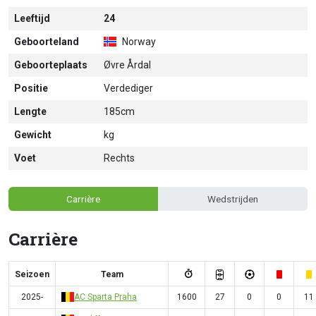
Leeftijd
24
Geboorteland
Norway
Geboorteplaats
Øvre Årdal
Positie
Verdediger
Lengte
185cm
Gewicht
kg
Voet
Rechts
Carrière
Wedstrijden
Carrière
Seizoen
Team
2025-
AC Sparta Praha
1600
27
0
0
11