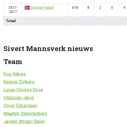
2017-
Sogndal Fotball
618
8
2
0
4
2017
Totaal
Sivert Mannsverk nieuws
Team
Kou Itakura
Kasper Dolberg
Lucas Oliveira Rosa
Vítězslav Jaroš
Oliver Edvardsen
Maarten Stekelenburg
Jaydon Amauri Banel