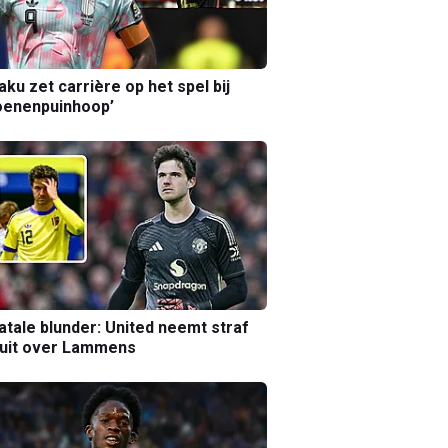
aku zet carrière op het spel bij
oenenpuinhoop’
atale blunder: United neemt straf
luit over Lammens