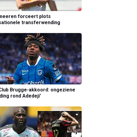
eeren forceert plots
ationele transferwending
Club Brugge-akkoord: ongeziene
ing rond Adedeji'