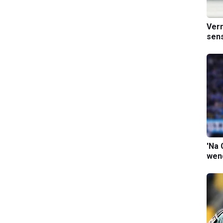
Verm
sens
'Na 
wend