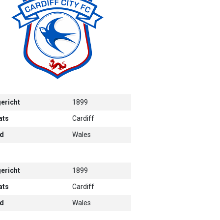
ericht
1899
ats
Cardiff
d
Wales
ericht
1899
ats
Cardiff
d
Wales