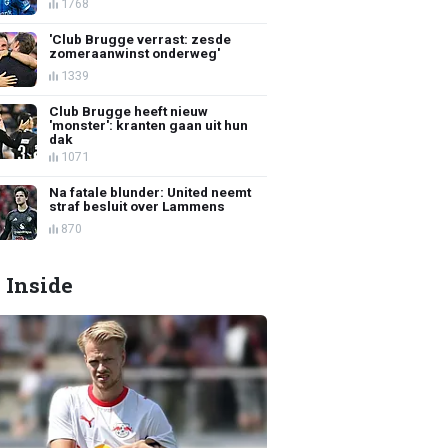
1768
'Club Brugge verrast: zesde
zomeraanwinst onderweg'
1339
Club Brugge heeft nieuw
'monster': kranten gaan uit hun
dak
1071
Na fatale blunder: United neemt
straf besluit over Lammens
870
 Inside