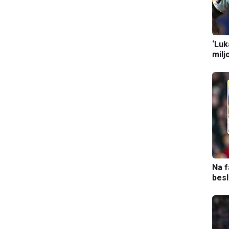
‘Luk
milj
Na f
bes