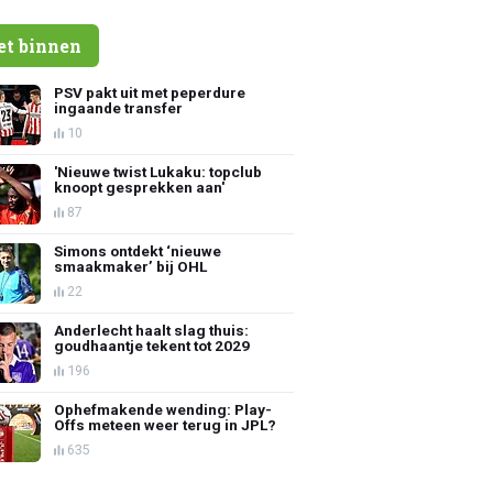
et binnen
PSV pakt uit met peperdure
ingaande transfer
10
'Nieuwe twist Lukaku: topclub
knoopt gesprekken aan'
87
Simons ontdekt ‘nieuwe
smaakmaker’ bij OHL
22
Anderlecht haalt slag thuis:
goudhaantje tekent tot 2029
196
Ophefmakende wending: Play-
Offs meteen weer terug in JPL?
635