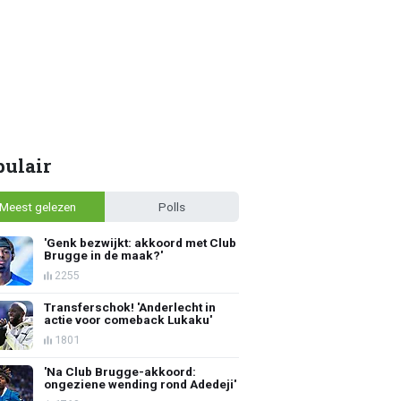
pulair
Meest gelezen
Polls
'Genk bezwijkt: akkoord met Club
Brugge in de maak?'
2255
Transferschok! 'Anderlecht in
actie voor comeback Lukaku'
1801
'Na Club Brugge-akkoord:
ongeziene wending rond Adedeji'