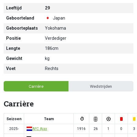
Leeftijd
29
Geboorteland
Japan
Geboorteplaats
Yokohama
Positie
Verdediger
Lengte
186cm
Gewicht
kg
Voet
Rechts
Carrière
Wedstrijden
Carrière
Seizoen
Team
2025-
AFC Ajax
1916
26
1
0
3