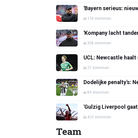
'Bayern serieus: nieu
110 stemmen
'Kompany lacht tanden
358 stemmen
UCL: Newcastle haalt
27 stemmen
Dodelijke penalty's: 
89 stemmen
'Gulzig Liverpool gaat
423 stemmen
Team