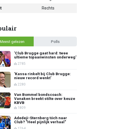
t
Rechts
pulair
Meest gelezen
Polls
'Club Brugge gaat hard: twee
ultieme topaanwinsten onderweg'
2785
'Kassa rinkelt bij Club Brugge:
nieuw record wenkt'
2280
Van Bommel bondscoach:
Vanaken breekt stilte over keuze
KBVB
1809
Adedeji-Sternberg tóch naar
Club? "Heel pijnlijk verhaal"
1764