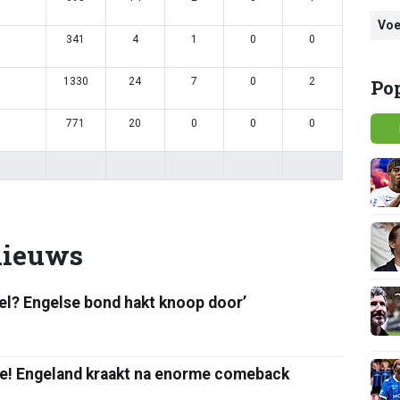
Voe
341
4
1
0
0
1330
24
7
0
2
Po
771
20
0
0
0
nieuws
el? Engelse bond hakt knoop door’
ale! Engeland kraakt na enorme comeback