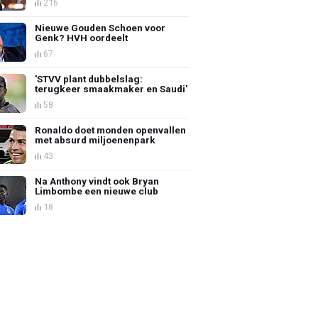
216
Nieuwe Gouden Schoen voor
Genk? HVH oordeelt
67
'STVV plant dubbelslag:
terugkeer smaakmaker en Saudi'
58
Ronaldo doet monden openvallen
met absurd miljoenenpark
43
Na Anthony vindt ook Bryan
Limbombe een nieuwe club
18