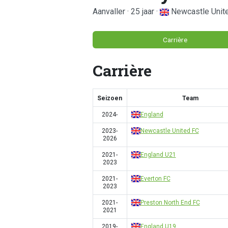
Aanvaller · 25 jaar ·
Newcastle Unit
Carrière
Carrière
Seizoen
Team
2024-
England
2023-
Newcastle United FC
2026
2021-
England U21
2023
2021-
Everton FC
2023
2021-
Preston North End FC
2021
2019-
England U19