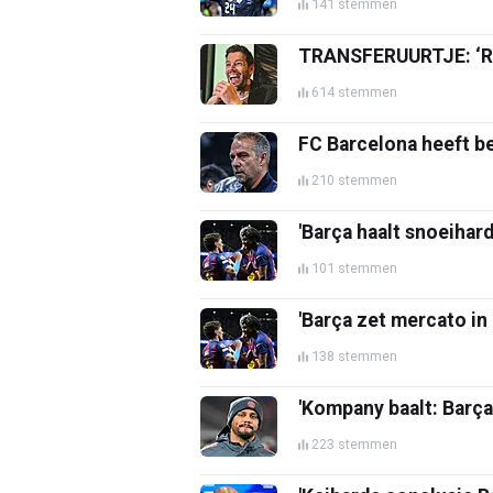
141 stemmen
TRANSFERUURTJE: ‘Rec
614 stemmen
FC Barcelona heeft b
210 stemmen
'Barça haalt snoeihard
101 stemmen
'Barça zet mercato in
138 stemmen
'Kompany baalt: Barça
223 stemmen