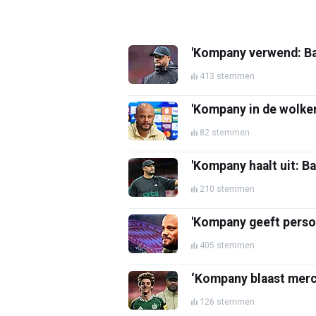
'Kompany verwend: Ba
413 stemmen
'Kompany in de wolke
82 stemmen
'Kompany haalt uit: Ba
210 stemmen
'Kompany geeft perso
405 stemmen
‘Kompany blaast merca
126 stemmen