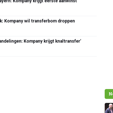
ayern: Kompany krijgt eerste aanwinst'
iek: Kompany wil transferbom droppen
ndelingen: Kompany krijgt knaltransfer'
N