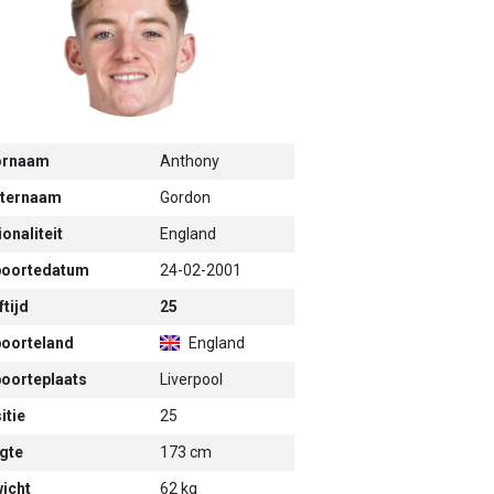
ornaam
Anthony
ternaam
Gordon
onaliteit
England
oortedatum
24-02-2001
tijd
25
oorteland
England
oorteplaats
Liverpool
itie
25
gte
173 cm
icht
62 kg