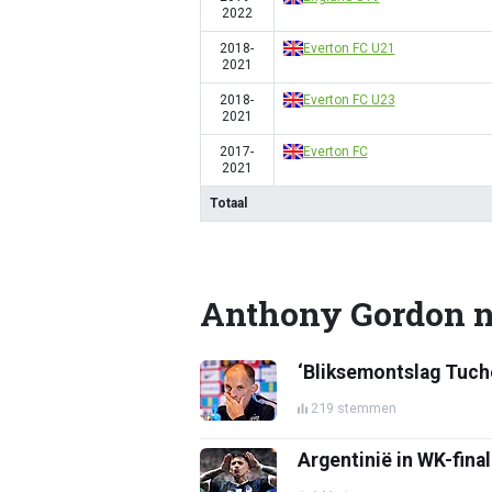
2022
2018-
Everton FC U21
2021
2018-
Everton FC U23
2021
2017-
Everton FC
2021
Totaal
Anthony Gordon 
‘Bliksemontslag Tuch
219 stemmen
Argentinië in WK-fin