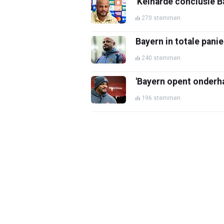
'Keiharde conclusie B
270 stemmen
Bayern in totale pan
240 stemmen
'Bayern opent onderha
196 stemmen