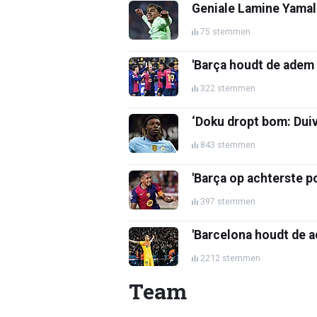
Geniale Lamine Yamal 
75 stemmen
'Barça houdt de adem 
322 stemmen
‘Doku dropt bom: Duiv
843 stemmen
'Barça op achterste p
397 stemmen
'Barcelona houdt de a
2212 stemmen
Team