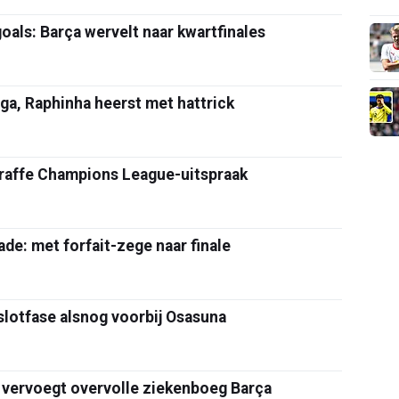
oals: Barça wervelt naar kwartfinales
Liga, Raphinha heerst met hattrick
raffe Champions League-uitspraak
de: met forfait-zege naar finale
slotfase alsnog voorbij Osasuna
r vervoegt overvolle ziekenboeg Barça