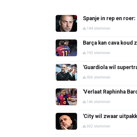
Spanje in rep en roer:
144 stemmen
Barça kan cava koud z
193 stemmen
'Guardiola wil supertr
436 stemmen
'Verlaat Raphinha Barc
146 stemmen
'City wil zwaar uitpak
302 stemmen