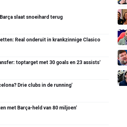
 Barça slaat snoeihard terug
etten: Real onderuit in krankzinnige Clasico
ansfer: toptarget met 30 goals en 23 assists'
elona? Drie clubs in de running'
ken met Barça-held van 80 miljoen'