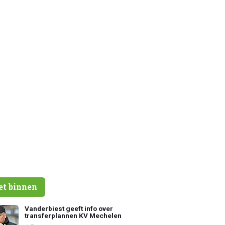
et binnen
Vanderbiest geeft info over
transferplannen KV Mechelen