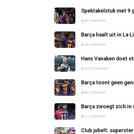
Spektakelstuk met 9 g
80 stemmen
Barça haalt uit in La 
40 stemmen
Hans Vanaken doet st
310 stemmen
Barça toont geen gena
80 stemmen
Barça zwoegt zich in 
31 stemmen
Club jubelt: superste