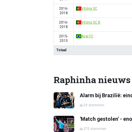
2016-
Vitória SC
2018
2016-
Vitória SC B
2018
2015-
Avaí FC
2015
Totaal
Raphinha nieuws
Alarm bij Brazilië: ei
59 stemmen
'Match gestolen' - e
370 stemmen