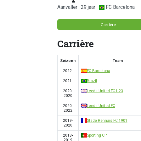
Aanvaller · 29 jaar ·
FC Barcelona
Carrière
Carrière
Seizoen
Team
2022-
FC Barcelona
2021-
Brazil
2020-
Leeds United FC U23
2020
2020-
Leeds United FC
2022
2019-
Stade Rennais FC 1901
2020
2018-
Sporting CP
2019