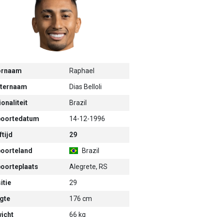
ornaam
Raphael
ternaam
Dias Belloli
onaliteit
Brazil
oortedatum
14-12-1996
tijd
29
oorteland
Brazil
oorteplaats
Alegrete, RS
itie
29
gte
176 cm
icht
66 kg