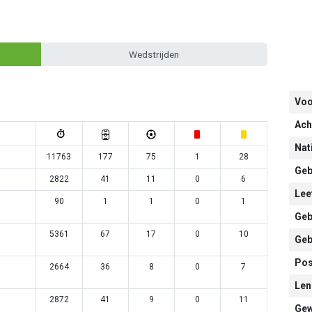
Wedstrijden
Vo
Ach
Nati
11763
177
75
1
28
Geb
2822
41
11
0
6
Leef
90
1
1
0
1
Geb
5361
67
17
0
10
Geb
Pos
2664
36
8
0
7
Len
2872
41
9
0
11
Gew