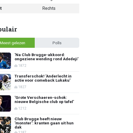
t
Rechts
pulair
Meest gelezen
Polls
'Na Club Brugge-akkoord:
ongeziene wending rond Adedeji'
1872
Transferschok! 'Anderlecht in
actie voor comeback Lukaku'
1827
'Grote Verschaeren-schok:
nieuwe Belgische club op tafel'
1212
Club Brugge heeft nieuw
'monster': kranten gaan uit hun
dak
1187