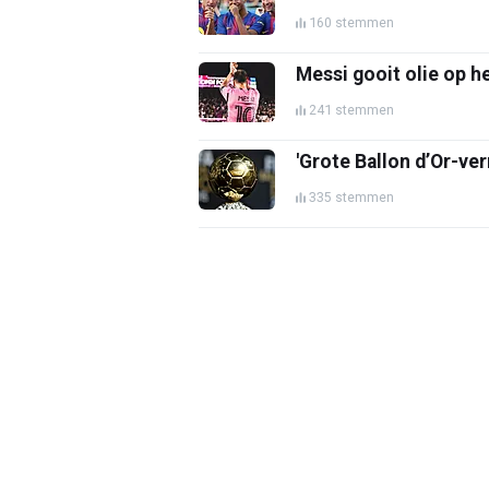
160 stemmen
Messi gooit olie op he
241 stemmen
'Grote Ballon d’Or-ve
335 stemmen