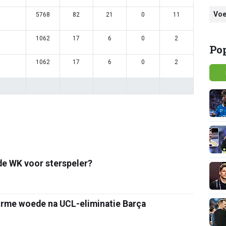
Voe
5768
82
21
0
11
1062
17
6
0
2
Po
1062
17
6
0
2
nde WK voor sterspeler?
norme woede na UCL-eliminatie Barça