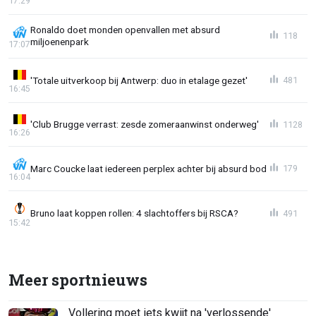
17:29
Ronaldo doet monden openvallen met absurd
118
miljoenenpark
17:07
'Totale uitverkoop bij Antwerp: duo in etalage gezet'
481
16:45
'Club Brugge verrast: zesde zomeraanwinst onderweg'
1128
16:26
Marc Coucke laat iedereen perplex achter bij absurd bod
179
16:04
Bruno laat koppen rollen: 4 slachtoffers bij RSCA?
491
15:42
Meer sportnieuws
Vollering moet iets kwijt na 'verlossende'