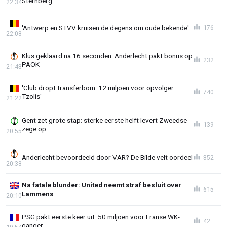
Sternberg'
22:34
'Antwerp en STVV kruisen de degens om oude bekende'
176
22:08
Klus geklaard na 16 seconden: Anderlecht pakt bonus op
232
PAOK
21:43
'Club dropt transferbom: 12 miljoen voor opvolger
740
Tzolis'
21:22
Gent zet grote stap: sterke eerste helft levert Zweedse
139
zege op
20:55
Anderlecht bevoordeeld door VAR? De Bilde velt oordeel
352
20:38
Na fatale blunder: United neemt straf besluit over
615
Lammens
20:10
PSG pakt eerste keer uit: 50 miljoen voor Franse WK-
42
ganger