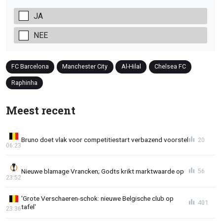
JA
NEE
FC Barcelona
Manchester City
Al-Hilal
Chelsea FC
Raphinha
Meest recent
Bruno doet vlak voor competitiestart verbazend voorstel
20
06:23
Nieuwe blamage Vrancken; Godts krikt marktwaarde op
56
23:52
'Grote Verschaeren-schok: nieuwe Belgische club op
401
tafel'
23:36