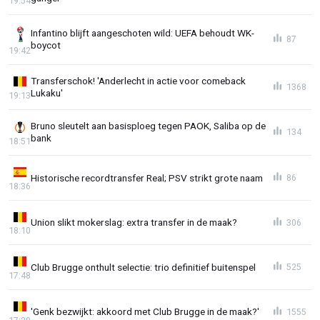
19:54
Infantino blijft aangeschoten wild: UEFA behoudt WK-
87
boycot
19:42
Transferschok! 'Anderlecht in actie voor comeback
1368
Lukaku'
19:13
Bruno sleutelt aan basisploeg tegen PAOK, Saliba op de
134
bank
18:51
Historische recordtransfer Real; PSV strikt grote naam
86
18:36
Union slikt mokerslag: extra transfer in de maak?
306
18:10
Club Brugge onthult selectie: trio definitief buitenspel
525
17:48
'Genk bezwijkt: akkoord met Club Brugge in de maak?'
1555