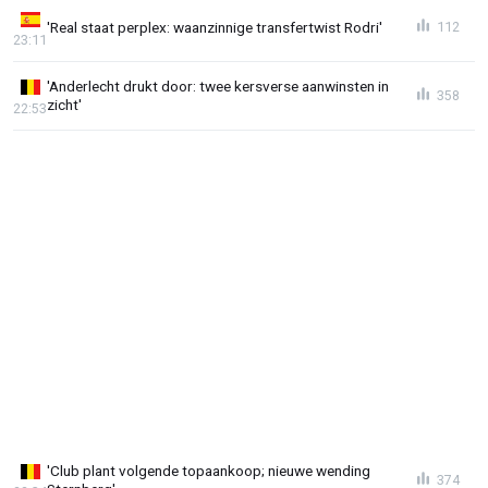
'Real staat perplex: waanzinnige transfertwist Rodri'
112
23:11
'Anderlecht drukt door: twee kersverse aanwinsten in
358
zicht'
22:53
'Club plant volgende topaankoop; nieuwe wending
374