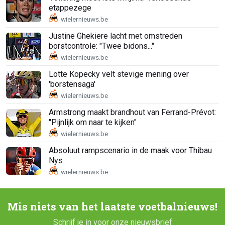
etappezege
Justine Ghekiere lacht met omstreden
borstcontrole: "Twee bidons..."
Lotte Kopecky velt stevige mening over
'borstensaga'
Armstrong maakt brandhout van Ferrand-Prévot:
"Pijnlijk om naar te kijken"
Absoluut rampscenario in de maak voor Thibau
Nys
Mis niets van het laatste voetbalnieuws!
Schrijf je in voor onze nieuwsbrief