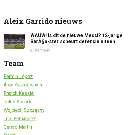
Aleix Garrido nieuws
WAUW! Is dit de nieuwe Messi? 12-jarige
BarÃ§a-ster scheurt defensie uiteen
stemmen
Team
Fermin López
Áron Yaakobishvili
Franck Kessié
Jules Koundé
Wojciech Szczęsny
Toni Fernández
Gerard Martín