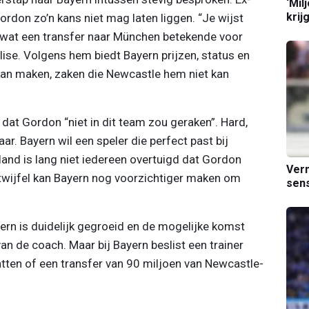
‘Mil
krij
ordon zo’n kans niet mag laten liggen. “Je wijst
r wat een transfer naar München betekende voor
lise. Volgens hem biedt Bayern prijzen, status en
an maken, zaken die Newcastle hem niet kan
i dat Gordon “niet in dit team zou geraken”. Hard,
ar. Bayern wil een speler die perfect past bij
land is lang niet iedereen overtuigd dat Gordon
Verm
 twijfel kan Bayern nog voorzichtiger maken om
sens
ern is duidelijk gegroeid en de mogelijke komst
an de coach. Maar bij Bayern beslist een trainer
atten of een transfer van 90 miljoen van Newcastle-