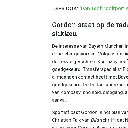
LEES OOK:
‘Dan toch jackpot: 
Gordon staat op de rad
slikken
De interesse van Bayern München i
concreter geworden. Volgens de nie
de eerste geruchten: Kompany heef
goedgekeurd. Transferspecialist Fl
al maanden contact heeft met Baye
goedgekeurd. De Duitse landskampioe
van Kompany: snelheid, diepgang, agr
aanval.
Sportief past Gordon in het plan va
Christian Falk van
Bild
schrijft dat 
vraagt voor Gordon. Bayern zou eer