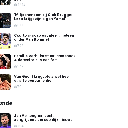
1412
‘Miljoenenbom bij Club Brugge:
Leko krijgt zijn eigen Yamal’
811
Courtois-soap escaleert meteen
onder Van Bommel
792
Familie Verhulst stunt: comeback
Alderweireld is een feit
347
Van Gucht krijgt plots wel héél
straffe concurrentie
70
side
Jan Vertonghen deelt
aangrijpend persoonlijk nieuws
104