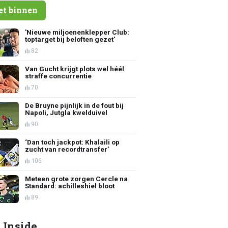
et binnen
'Nieuwe miljoenenklepper Club:
toptarget bij beloften gezet'
82
Van Gucht krijgt plots wel héél
straffe concurrentie
70
De Bruyne pijnlijk in de fout bij
Napoli, Jutgla kwelduivel
90
‘Dan toch jackpot: Khalaili op
zucht van recordtransfer’
106
Meteen grote zorgen Cercle na
Standard: achilleshiel bloot
89
 Inside