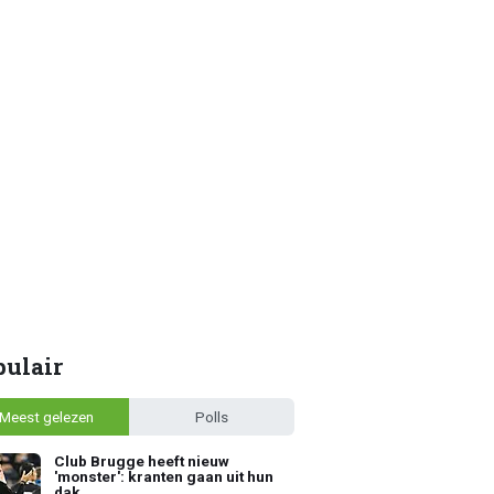
pulair
Meest gelezen
Polls
Club Brugge heeft nieuw
'monster': kranten gaan uit hun
dak