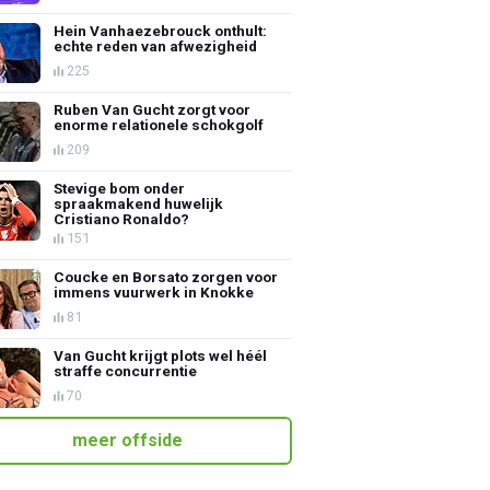
Hein Vanhaezebrouck onthult:
echte reden van afwezigheid
225
Ruben Van Gucht zorgt voor
enorme relationele schokgolf
209
Stevige bom onder
spraakmakend huwelijk
Cristiano Ronaldo?
151
Coucke en Borsato zorgen voor
immens vuurwerk in Knokke
81
Van Gucht krijgt plots wel héél
straffe concurrentie
70
meer offside