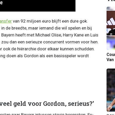
ansfer
van 92 miljoen euro blijft een dure gok.
in de breedte, maar iemand die wil spelen en bij
. Bayern heeft met Michael Olise, Harry Kane en Luis
on zou dan een serieuze concurrent vormen voor hen.
ar ook de hiërarchie door elkaar kunnen schudden.
Cour
ring doen als Gordon als een basisspeler wordt
Van
veel geld voor Gordon, serieus?’
rstap naar Bayern intussen stevig besproken. Ex-