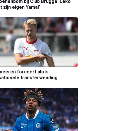
joenenbom bij Club Brugge: Leko
gt zijn eigen Yamal’
eeren forceert plots
ationele transferwending