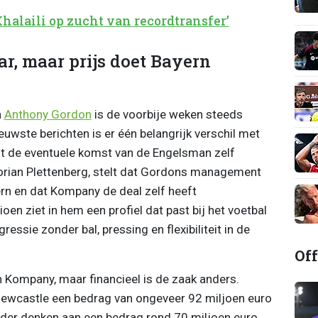
Khalaili op zucht van recordtransfer’
ar, maar prijs doet Bayern
n
Anthony Gordon
is de voorbije weken steeds
uwste berichten is er één belangrijk verschil met
t de eventuele komst van de Engelsman zelf
orian Plettenberg, stelt dat Gordons management
rn en dat Kompany de deal zelf heeft
n ziet in hem een profiel dat past bij het voetbal
essie zonder bal, pressing en flexibiliteit in de
Off
n Kompany, maar financieel is de zaak anders.
Newcastle een bedrag van ongeveer 92 miljoen euro
der denken aan een bedrag rond 70 miljoen euro,