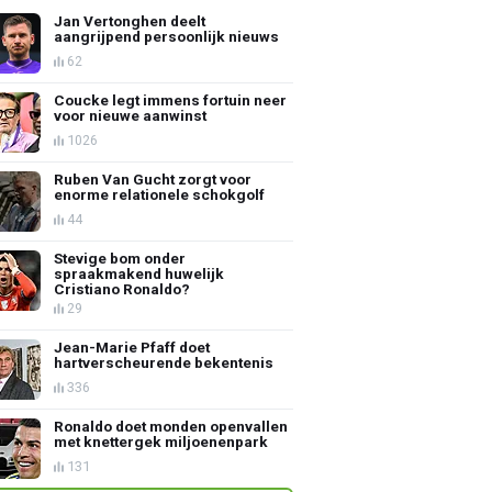
Jan Vertonghen deelt
aangrijpend persoonlijk nieuws
62
Coucke legt immens fortuin neer
voor nieuwe aanwinst
1026
Ruben Van Gucht zorgt voor
enorme relationele schokgolf
44
Stevige bom onder
spraakmakend huwelijk
Cristiano Ronaldo?
29
Jean-Marie Pfaff doet
hartverscheurende bekentenis
336
Ronaldo doet monden openvallen
met knettergek miljoenenpark
131