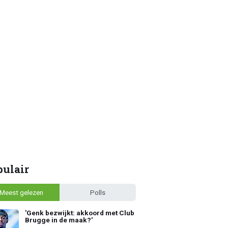
pulair
Meest gelezen
Polls
'Genk bezwijkt: akkoord met Club
Brugge in de maak?'