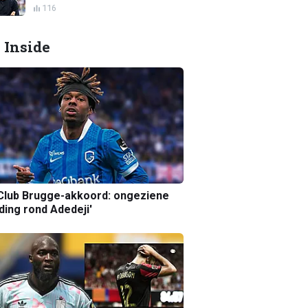
116
 Inside
Club Brugge-akkoord: ongeziene
ing rond Adedeji'