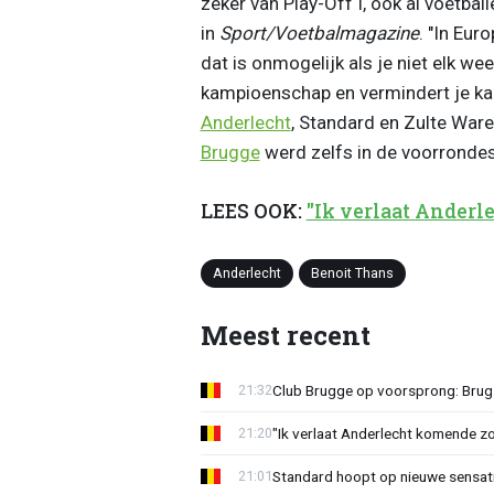
zeker van Play-Off I, ook al voetba
in
Sport/Voetbalmagazine
. "In Eu
dat is onmogelijk als je niet elk w
kampioenschap en vermindert je kan
Anderlecht
, Standard en Zulte War
Brugge
werd zelfs in de voorrondes
LEES OOK:
"Ik verlaat Anderl
Anderlecht
Benoit Thans
Meest recent
Club Brugge op voorsprong: Brug
21:32
"Ik verlaat Anderlecht komende zo
21:20
Standard hoopt op nieuwe sensati
21:01