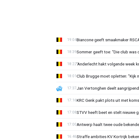
Biancone geeft smaakmaker RSCA r
19:04
Sommer geeft toe: “Die club was 
18:39
'Anderlecht hakt volgende week k
18:22
Club Brugge moet opletten: "Kijk 
18:01
Jan Vertonghen deelt aangrijpend
17:37
KRC Genk pakt plots uit met koms
17:16
STVV heeft beet en stelt nieuwe g
17:08
Antwerp haalt twee oude bekenden
17:00
Straffe ambities KV Kortrijk beke
16:46