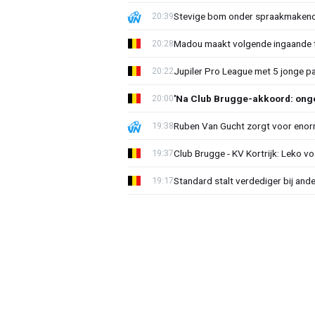
Stevige bom onder spraakmakend 
20:39
Madou maakt volgende ingaande t
20:28
Jupiler Pro League met 5 jonge p
20:22
'Na Club Brugge-akkoord: onge
20:00
Ruben Van Gucht zorgt voor enorm
19:38
Club Brugge - KV Kortrijk: Leko v
19:37
Standard stalt verdediger bij ande
19:17