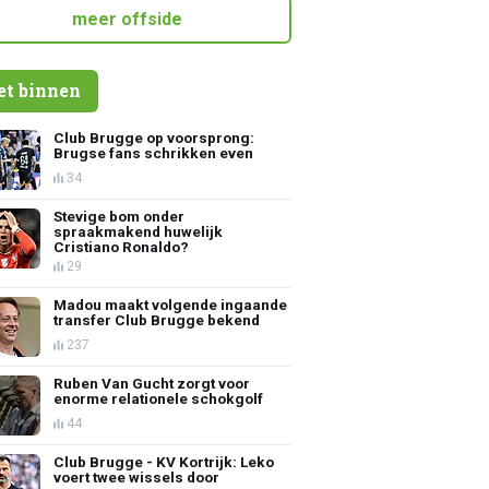
meer offside
et binnen
Club Brugge op voorsprong:
Brugse fans schrikken even
34
Stevige bom onder
spraakmakend huwelijk
Cristiano Ronaldo?
29
Madou maakt volgende ingaande
transfer Club Brugge bekend
237
Ruben Van Gucht zorgt voor
enorme relationele schokgolf
44
Club Brugge - KV Kortrijk: Leko
voert twee wissels door