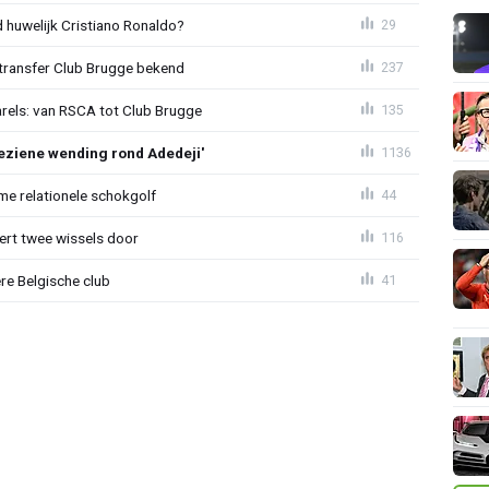
huwelijk Cristiano Ronaldo?
29
ransfer Club Brugge bekend
237
arels: van RSCA tot Club Brugge
135
ziene wending rond Adedeji'
1136
e relationele schokgolf
44
oert twee wissels door
116
re Belgische club
41