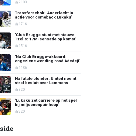
2103
Transferschok! 'Anderlecht in
actie voor comeback Lukaku'
1716
'Club Brugge stunt met nieuwe
Tzolis: 17M-sensatie op komst'
1516
'Na Club Brugge-akkoord:
ongeziene wending rond Adedeji'
1136
Na fatale blunder: United neemt
straf besluit over Lammens
820
‘Lukaku zet carrière op het spel
bij miljoenenpuinhoop’
320
side