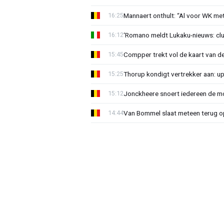
Mannaert onthult: “Al voor WK m
16:25
‘Romano meldt Lukaku-nieuws: club
16:12
Compper trekt vol de kaart van de
15:45
Thorup kondigt vertrekker aan: u
15:25
Jonckheere snoert iedereen de mon
15:12
Van Bommel slaat meteen terug op 
14:44