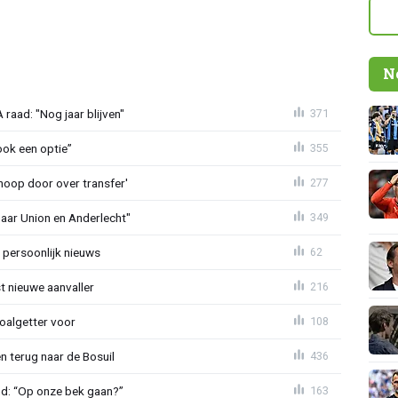
N
aad: "Nog jaar blijven"
371
ook een optie”
355
noop door over transfer'
277
naar Union en Anderlecht"
349
 persoonlijk nieuws
62
t nieuwe aanvaller
216
oalgetter voor
108
 terug naar de Bosuil
436
nd: “Op onze bek gaan?”
163