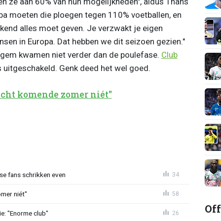
llen ze aan 60% van hun mogelijkheden", aldus Thans
ropa moeten die ploegen tegen 110% voetballen, en
eekend alles moet geven. Je verzwakt je eigen
sen in Europa. Dat hebben we dit seizoen gezien."
egem kwamen niet verder dan de poulefase.
Club
 uitgeschakeld. Genk deed het wel goed.
echt komende zomer niét"
se fans schrikken even
34
mer niét"
58
Off
e: "Enorme club"
26