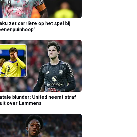
aku zet carrière op het spel bij
oenenpuinhoop’
atale blunder: United neemt straf
luit over Lammens