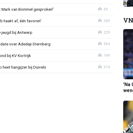
et Mark van Bommel gesproken”
69
VN
 haakt af, één favoriet’
260
 jeugd bij Antwerp
229
pdate over Adedeji-Sternberg
964
d bij KV Kortrijk
199
heet hangijzer bij Duivels
314
'Na 
wend