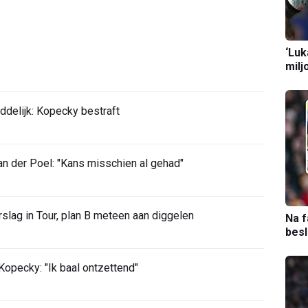
‘Luk
milj
ddelijk: Kopecky bestraft
 der Poel: "Kans misschien al gehad"
slag in Tour, plan B meteen aan diggelen
Na f
bes
opecky: "Ik baal ontzettend"