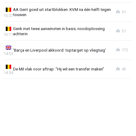
AA Gent goed uit startblokken: KVM na één helft tegen
31
touwen
15:27
Genk met twee aanwinsten in basis; noodoplossing
51
achterin
15:11
'Barça en Liverpool akkoord: toptarget op vliegtuig'
172
14:53
De Mil vlak voor aftrap: "Hij wil een transfer maken"
45
14:34