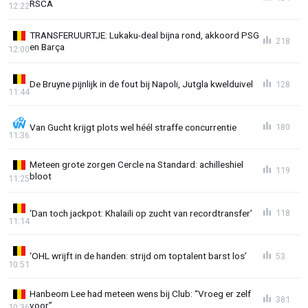
RSCA
12:22
TRANSFERUURTJE: Lukaku-deal bijna rond, akkoord PSG
218
en Barça
12:00
De Bruyne pijnlijk in de fout bij Napoli, Jutgla kwelduivel
128
11:44
Van Gucht krijgt plots wel héél straffe concurrentie
180
11:36
Meteen grote zorgen Cercle na Standard: achilleshiel
119
bloot
11:25
‘Dan toch jackpot: Khalaili op zucht van recordtransfer’
118
11:14
‘OHL wrijft in de handen: strijd om toptalent barst los’
53
10:51
Hanbeom Lee had meteen wens bij Club: “Vroeg er zelf
381
voor”
10:36