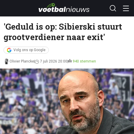
'Geduld is op: Sibierski stuurt
grootverdiener naar exit'
Volg ons op Google
Olivier Plancke
7 juli 2026 20:00
940 stemmen