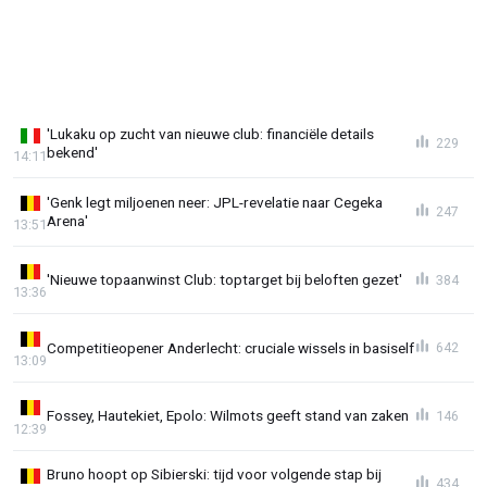
'Lukaku op zucht van nieuwe club: financiële details
229
bekend'
14:11
'Genk legt miljoenen neer: JPL-revelatie naar Cegeka
247
Arena'
13:51
'Nieuwe topaanwinst Club: toptarget bij beloften gezet'
384
13:36
Competitieopener Anderlecht: cruciale wissels in basiself
642
13:09
Fossey, Hautekiet, Epolo: Wilmots geeft stand van zaken
146
12:39
Bruno hoopt op Sibierski: tijd voor volgende stap bij
434