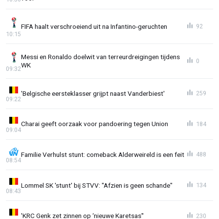
FIFA haalt verschroeiend uit na Infantino-geruchten
92
10:15
Messi en Ronaldo doelwit van terreurdreigingen tijdens
0
WK
09:32
'Belgische eersteklasser grijpt naast Vanderbiest'
259
09:22
Charai geeft oorzaak voor pandoering tegen Union
184
09:04
Familie Verhulst stunt: comeback Alderweireld is een feit
488
08:54
Lommel SK 'stunt' bij STVV: "Afzien is geen schande"
134
08:43
'KRC Genk zet zinnen op ‘nieuwe Karetsas''
230