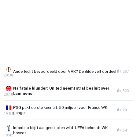
Anderlecht bevoordeeld door VAR? De Bilde velt oordeel
237
20:38
Na fatale blunder: United neemt straf besluit over
523
Lammens
20:10
PSG pakt eerste keer uit: 50 miljoen voor Franse WK-
28
ganger
19:54
Infantino blijft aangeschoten wild: UEFA behoudt WK-
64
boycot
19:42