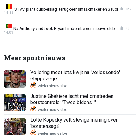
'STVV plant dubbelslag: terugkeer smaakmaker en Saudi'
157
14:19
Na Anthony vindt ook Bryan Limbombe een nieuwe club
29
14:03
Meer sportnieuws
Vollering moet iets kwijt na 'verlossende'
etappezege
Justine Ghekiere lacht met omstreden
borstcontrole: "Twee bidons..."
Lotte Kopecky velt stevige mening over
'borstensaga'