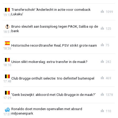
Transferschok! 'Anderlecht in actie voor comeback
1099
Lukaku'
19:13
Bruno sleutelt aan basisploeg tegen PAOK, Saliba op de
125
bank
18:51
Historische recordtransfer Real; PSV strikt grote naam
75
18:36
Union slikt mokerslag: extra transfer in de maak?
282
18:10
Club Brugge onthult selectie: trio definitief buitenspel
469
17:48
'Genk bezwijkt: akkoord met Club Brugge in de maak?'
1378
17:29
Ronaldo doet monden openvallen met absurd
110
miljoenenpark
17:07