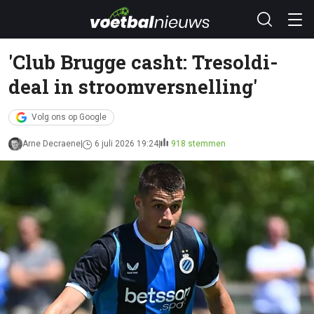
'Club Brugge casht: Tresoldi-
deal in stroomversnelling'
Volg ons op Google
Arne Decraene
6 juli 2026 19:24
918 stemmen