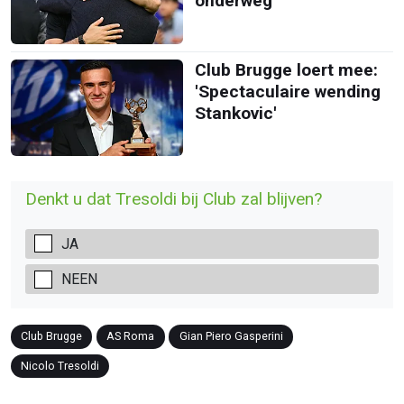
onderweg'
Club Brugge loert mee:
'Spectaculaire wending
Stankovic'
Denkt u dat Tresoldi bij Club zal blijven?
JA
NEEN
Club Brugge
AS Roma
Gian Piero Gasperini
Nicolo Tresoldi