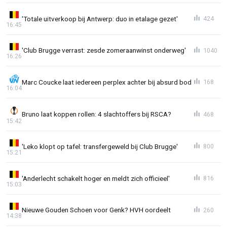
'Totale uitverkoop bij Antwerp: duo in etalage gezet'
424
16:45
'Club Brugge verrast: zesde zomeraanwinst onderweg'
1040
16:26
Marc Coucke laat iedereen perplex achter bij absurd bod
168
16:04
Bruno laat koppen rollen: 4 slachtoffers bij RSCA?
468
15:42
'Leko klopt op tafel: transfergeweld bij Club Brugge'
800
15:21
'Anderlecht schakelt hoger en meldt zich officieel'
816
15:03
Nieuwe Gouden Schoen voor Genk? HVH oordeelt
260
14:38