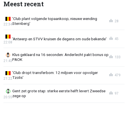
Meest recent
'Club plant volgende topaankoop; nieuwe wending
28
Sternberg'
22:34
'Antwerp en STVV kruisen de degens om oude bekende'
45
22:08
Klus geklaard na 16 seconden: Anderlecht pakt bonus op
133
PAOK
21:43
'Club dropt transferbom: 12 miljoen voor opvolger
479
Tzolis'
21:22
Gent zet grote stap: sterke eerste helft levert Zweedse
97
zege op
20:55