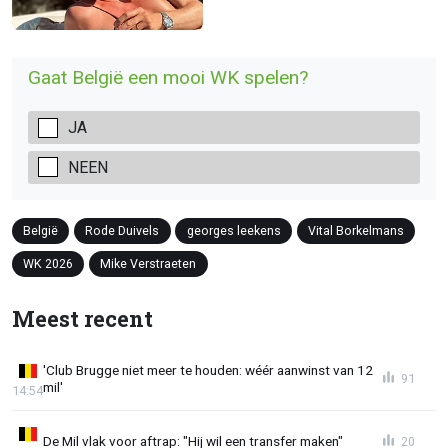
Gaat België een mooi WK spelen?
JA
NEEN
België
Rode Duivels
georges leekens
Vital Borkelmans
WK 2026
Mike Verstraeten
Meest recent
'Club Brugge niet meer te houden: wéér aanwinst van 12
91
mil'
14:54
De Mil vlak voor aftrap: "Hij wil een transfer maken"
20