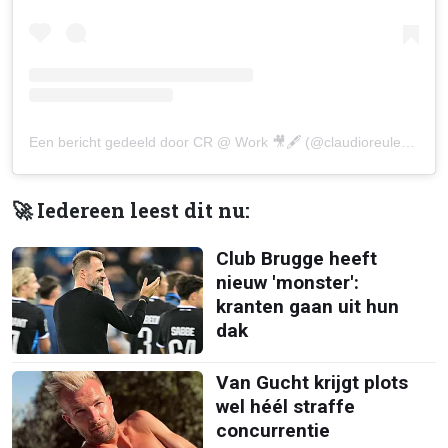
Een bericht gedeeld door CR @ Work 🎥🖋️ (@claudioreulens)
🚀 Iedereen leest dit nu:
Club Brugge heeft
nieuw 'monster':
kranten gaan uit hun
dak
Van Gucht krijgt plots
wel héél straffe
concurrentie