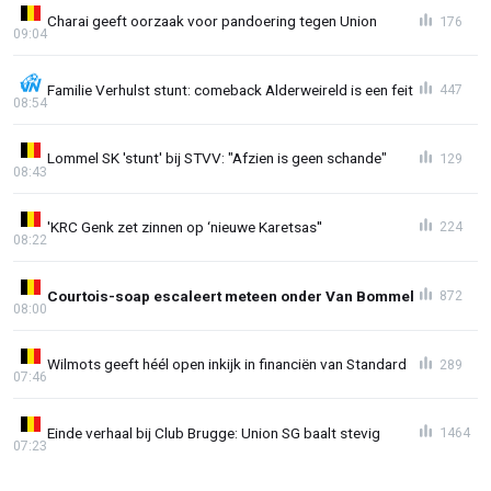
Charai geeft oorzaak voor pandoering tegen Union
176
09:04
Familie Verhulst stunt: comeback Alderweireld is een feit
447
08:54
Lommel SK 'stunt' bij STVV: "Afzien is geen schande"
129
08:43
'KRC Genk zet zinnen op ‘nieuwe Karetsas''
224
08:22
Courtois-soap escaleert meteen onder Van Bommel
872
08:00
Wilmots geeft héél open inkijk in financiën van Standard
289
07:46
Einde verhaal bij Club Brugge: Union SG baalt stevig
1464
07:23