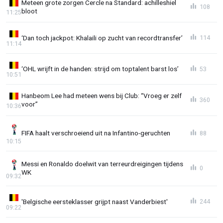
Meteen grote zorgen Cercle na Standard: achilleshiel
108
bloot
11:25
‘Dan toch jackpot: Khalaili op zucht van recordtransfer’
114
11:14
‘OHL wrijft in de handen: strijd om toptalent barst los’
53
10:51
Hanbeom Lee had meteen wens bij Club: “Vroeg er zelf
360
voor”
10:36
FIFA haalt verschroeiend uit na Infantino-geruchten
88
10:15
Messi en Ronaldo doelwit van terreurdreigingen tijdens
0
WK
09:32
'Belgische eersteklasser grijpt naast Vanderbiest'
244
09:22