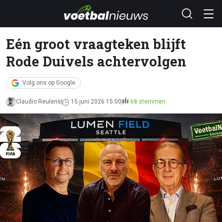
Eén groot vraagteken blijft
Rode Duivels achtervolgen
Volg ons op Google
Claudio Reulens
15 juni 2026 15:00
68 stemmen