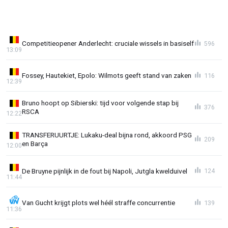
Competitieopener Anderlecht: cruciale wissels in basiself
596
13:09
Fossey, Hautekiet, Epolo: Wilmots geeft stand van zaken
116
12:39
Bruno hoopt op Sibierski: tijd voor volgende stap bij
376
RSCA
12:22
TRANSFERUURTJE: Lukaku-deal bijna rond, akkoord PSG
209
en Barça
12:00
De Bruyne pijnlijk in de fout bij Napoli, Jutgla kwelduivel
124
11:44
Van Gucht krijgt plots wel héél straffe concurrentie
139
11:36