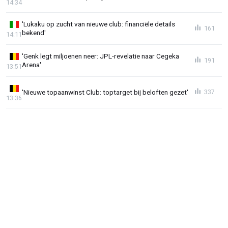
14:34
'Lukaku op zucht van nieuwe club: financiële details
161
bekend'
14:11
'Genk legt miljoenen neer: JPL-revelatie naar Cegeka
191
Arena'
13:51
'Nieuwe topaanwinst Club: toptarget bij beloften gezet'
337
13:36