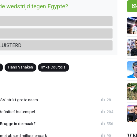
 de wedstrijd tegen Egypte?
N
LUISTERD
Hans Vanaken
Imke Courtois
PSV strikt grote naam
28
definitief buitenspel
204
 Brugge in de maak?'
556
VN
met absurd miljoenenpark
90