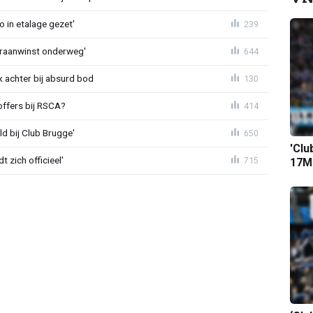
o in etalage gezet'
239
eraanwinst onderweg'
644
 achter bij absurd bod
130
offers bij RSCA?
414
ld bij Club Brugge'
650
'Clu
 zich officieel'
715
17M-