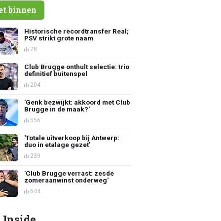
et binnen
Historische recordtransfer Real;
PSV strikt grote naam
28
Club Brugge onthult selectie: trio
definitief buitenspel
204
'Genk bezwijkt: akkoord met Club
Brugge in de maak?'
556
'Totale uitverkoop bij Antwerp:
duo in etalage gezet'
239
'Club Brugge verrast: zesde
zomeraanwinst onderweg'
644
 Inside