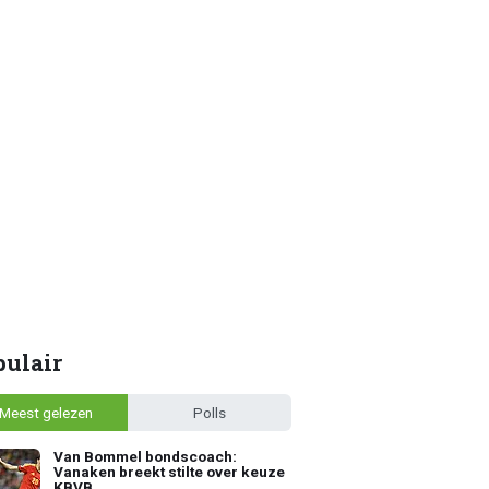
pulair
Meest gelezen
Polls
Van Bommel bondscoach:
Vanaken breekt stilte over keuze
KBVB