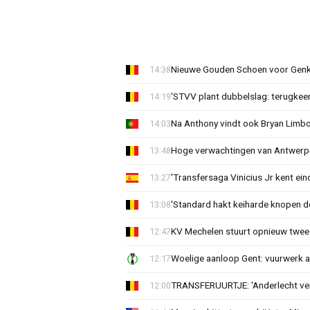
Nieuwe Gouden Schoen voor Genk
14:38
'STVV plant dubbelslag: terugkee
14:19
Na Anthony vindt ook Bryan Limb
14:03
Hoge verwachtingen van Antwerp-c
13:48
'Transfersaga Vinicius Jr kent ein
13:27
'Standard hakt keiharde knopen do
13:08
KV Mechelen stuurt opnieuw twee
12:47
Woelige aanloop Gent: vuurwerk a
12:17
TRANSFERUURTJE: 'Anderlecht verra
12:00