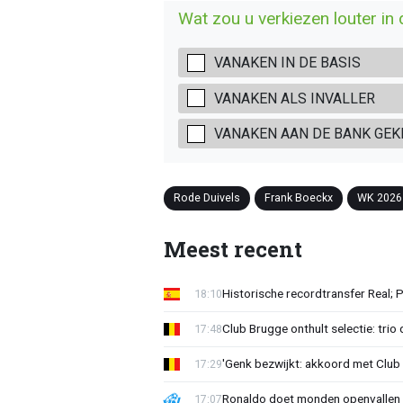
Wat zou u verkiezen louter in
VANAKEN IN DE BASIS
VANAKEN ALS INVALLER
VANAKEN AAN DE BANK GEK
Rode Duivels
Frank Boeckx
WK 2026
Meest recent
Historische recordtransfer Real; 
18:10
Club Brugge onthult selectie: trio 
17:48
'Genk bezwijkt: akkoord met Club
17:29
Ronaldo doet monden openvallen 
17:07