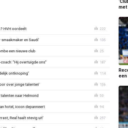
‘Clu
met
? HVH oordeelt
222
r smaakmaker en Saudi'
135
ombe een nieuwe club
25
oach: "Hij overtuigde ons"
187
Reco
delijk ontknoping'
114
een 
or over jonge talenten'
156
 talenten naar Helmond
50
an hotel, icoon depanneert
94
st, Real haalt stevig uit'
257