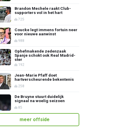
Brandon Mechele raakt Club-
supporters vol in het hart
725
Coucke legt immens fortuin neer
voor nieuwe aanwinst
988
Ophefmakende zedenzaak
Spanje schokt ook Real Madrid-
ster
192
Jean-Marie Pfaff doet
hartverscheurende bekentenis
258
De Bruyne stuurt duidelijk
signaal na woelig seizoen
85
meer offside