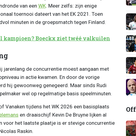
indronde van een
WK
. Meer zelfs: zijn enige
ionaal toernooi dateert van het EK 2021. Toen
ndvol minuten in de groepsmatch tegen Finland.
al kampioen? Boeckx ziet twéé valkuilen
ing
ij jarenlang de concurrentie moest aangaan met
topniveau in actie kwamen. En door de vorige
d hij gewoonweg genegeerd. Maar sinds Rudi
 spelmaker wel op regelmatige basis speelminuten.
 of Vanaken tijdens het WK 2026 een basisplaats
Off
ielemans
en draaischijf Kevin De Bruyne lijken al
n voor het laatste plaatje is er stevige concurrentie
Nicolas Raskin.