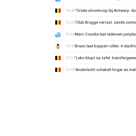
'Totale uitverkoop bij Antwerp: du
16:45
'Club Brugge verrast: zesde zom
16:26
Marc Coucke laat iedereen perplex
16:04
Bruno laat koppen rollen: 4 slacht
15:42
'Leko klopt op tafel: transfergewe
15:21
'Anderlecht schakelt hoger en meldt
15:03