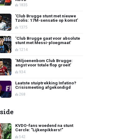
1835
'Club Brugge stunt met nieuwe
Tzolis: 17M-sensatie op komst'
1375
‘Club Brugge gaat voor absolute
stunt met Messi-ploegmaat’
1214
‘Miljoenenbom Club Brugge:
angst voor totale flop groeit’
934
Laatste stuiptrekking Infatino?
Crisismeeting afgekondigd
268
side
KVDO-fans woedend na stunt
Cercle: "Lijkenpikkers!"
542