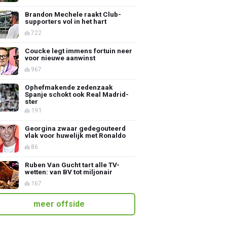
Brandon Mechele raakt Club-
supporters vol in het hart
722
Coucke legt immens fortuin neer
voor nieuwe aanwinst
967
Ophefmakende zedenzaak
Spanje schokt ook Real Madrid-
ster
191
Georgina zwaar gedegouteerd
vlak voor huwelijk met Ronaldo
86
Ruben Van Gucht tart alle TV-
wetten: van BV tot miljonair
167
meer offside