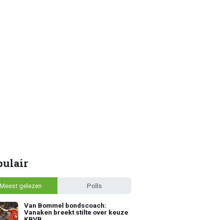
pulair
Meest gelezen
Polls
Van Bommel bondscoach:
Vanaken breekt stilte over keuze
KBVB