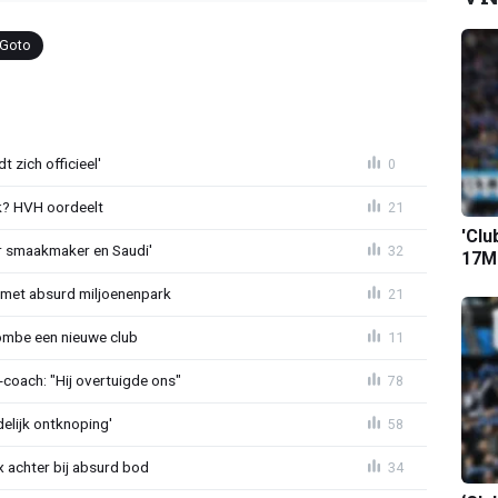
 Goto
 zich officieel'
0
? HVH oordeelt
21
'Clu
r smaakmaker en Saudi'
32
17M-
met absurd miljoenenpark
21
ombe een nieuwe club
11
oach: "Hij overtuigde ons"
78
delijk ontknoping'
58
 achter bij absurd bod
34