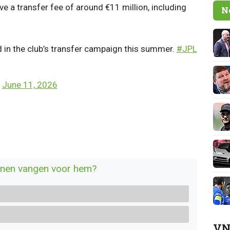
ive a transfer fee of around €11 million, including
N
d in the club’s transfer campaign this summer.
#JPL
)
June 11, 2026
nnen vangen voor hem?
VN