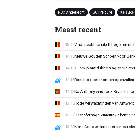
RSC Anderlecht
SC Freiburg
Keisuke
Meest recent
'Anderlecht schakelt hoger en meldt
15:00
Nieuwe Gouden Schoen voor Genk
14:38
'STVV plant dubbelslag: terugkee
14:19
Ronaldo doet monden openvallen 
14:15
Na Anthony vindt ook Bryan Limb
14:03
Hoge verwachtingen van Antwerp-c
13:48
'Transfersaga Vinicius Jr kent ein
13:27
Marc Coucke laat iedereen perplex
13:23