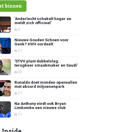
et binnen
'Anderlecht schakelt hoger en
meldt zich officieel'
0
Nieuwe Gouden Schoen voor
Genk? HVH oordeelt
21
'STVV plant dubbelslag:
terugkeer smaakmaker en Saudi'
32
Ronaldo doet monden openvallen
met absurd miljoenenpark
21
Na Anthony vindt ook Bryan
Limbombe een nieuwe club
11
 Inside