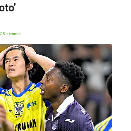
oto'
525 stemmen