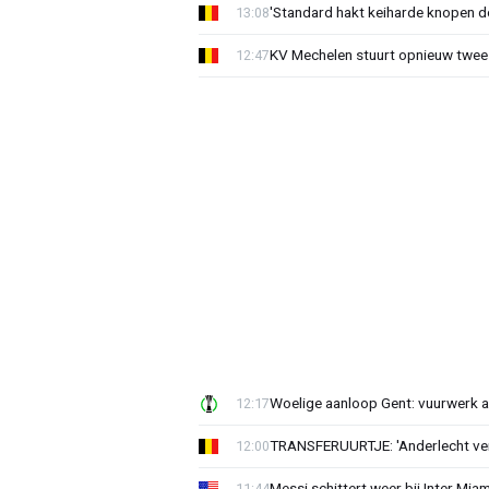
'Standard hakt keiharde knopen do
13:08
KV Mechelen stuurt opnieuw twee
12:47
Woelige aanloop Gent: vuurwerk a
12:17
TRANSFERUURTJE: 'Anderlecht verra
12:00
Messi schittert weer bij Inter Mia
11:44