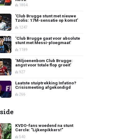
1804
'Club Brugge stunt met nieuwe
Tzolis: 17M-sensatie op komst'
1247
‘Club Brugge gaat voor absolute
stunt met Messi-ploegmaat’
1189
‘Miljoenenbom Club Brugge:
angst voor totale flop groeit’
927
Laatste stuiptrekking Infatino?
Crisismeeting afgekondigd
266
side
KVDO-fans woedend na stunt
Cercle: "Lijkenpikkers!"
540