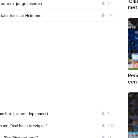
‘Clu
or over jonge talenten'
81
met
 talenten naar Helmond
29
Reco
een 
an hotel, icoon depanneert
71
st, Real haalt stevig uit'
203
mi: “Een Picasso-goal”
45