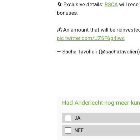
🔄 Exclusive details:
RSCA
will rece
bonuses.
💰 An amount that will be reinveste
pic.twitter.com/UZ6F6g4iwc
— Sacha Tavolieri (@sachatavolieri
Had Anderlecht nog meer ku
JA
NEE