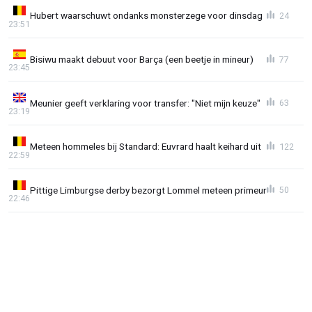
Hubert waarschuwt ondanks monsterzege voor dinsdag
24
23:51
Bisiwu maakt debuut voor Barça (een beetje in mineur)
77
23:45
Meunier geeft verklaring voor transfer: "Niet mijn keuze"
63
23:19
Meteen hommeles bij Standard: Euvrard haalt keihard uit
122
22:59
Pittige Limburgse derby bezorgt Lommel meteen primeur
50
22:46