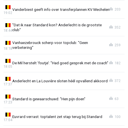
Vanderbiest geeft info over transferplannen KV Mechelen
203
19:02
"Dat ik naar Standard kon? Anderlecht is de grootste
352
club"
18:44
Vanhaezebrouck scherp voor topclub: "Geen
259
verbetering"
18:18
De Mil herstelt ‘foutje’: "Had goed gesprek met de coach"
182
18:05
Anderlecht en La Louvière sloten héél opvallend akkoord
372
17:37
Standard is gewaarschuwd: "Hen pijn doen"
63
17:23
Euvrard verrast: toptalent zet stap terug bij Standard
100
17:04