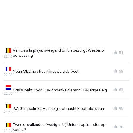
Vamos a la playa: swingend Union bezorgt Westerlo
51
bolwassing
22:40
Noah Mbamba heeft nieuwe club beet
55
22:29
Crisis lonkt voor PSV ondanks glansrol 18-jarige Belg
63
22:05
'AA Gent schrikt: Franse grootmacht klopt plots aan'
95
21:45
Twee opvallende afwezigen bij Union: toptransfer op
70
komst?
21:17