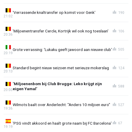
'Verrassende knaltransfer op komst voor Genk'
190
21:02
'Miljoenentransfer Cercle, Kortrijk wil ook nog toeslaan'
106
20:36
Grote verrassing: 'Lukaku geeft jawoord aan nieuwe club'
505
20:19
Standard begint nieuw seizoen met serieuze mokerslag
124
20:13
‘Miljoenenbom bij Club Brugge: Leko krijgt zijn
588
eigen Yamal’
20:00
Wilmots baalt over Anderlecht: "Anders 10 miljoen euro"
527
19:36
'PSG vindt akkoord en haalt grote naam bij FC Barcelona'
67
19:19