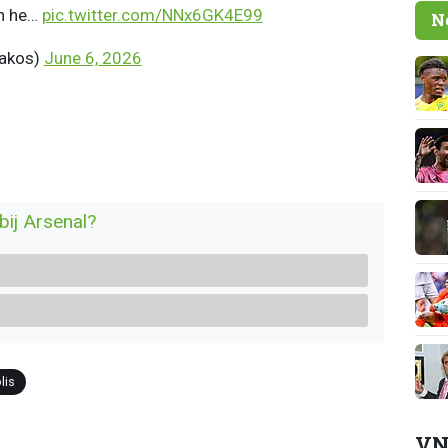
on he…
pic.twitter.com/NNx6GK4E99
N
nakos)
June 6, 2026
bij Arsenal?
lis
VN