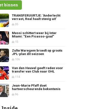
et binnen
TRANSFERUURTJE: 'Anderlecht
verrast, Real haalt stevig uit'
35
Messi schittert weer bij Inter
Miami: “Een Picasso-goal”
15
Zulte Waregem broedt op groots
JPL-plan dit seizoen
106
Van den Heuvel geeft reden voor
transfer van Club naar OHL
114
Jean-Marie Pfaff doet
hartverscheurende bekentenis
96
 Inside