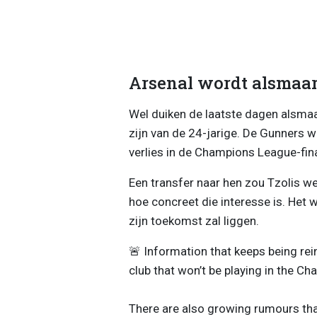
Arsenal wordt alsmaa
Wel duiken de laatste dagen alsma
zijn van de 24-jarige. De Gunners wi
verlies in de Champions League-fina
Een transfer naar hen zou Tzolis wel 
hoe concreet die interesse is. Het 
zijn toekomst zal liggen.
🚨 Information that keeps being rei
club that won’t be playing in the C
There are also growing rumours tha