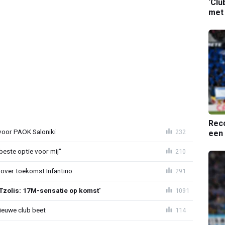
‘Clu
met
Reco
 voor PAOK Saloniki
232
een 
 beste optie voor mij"
210
 over toekomst Infantino
291
Tzolis: 17M-sensatie op komst'
1091
ieuwe club beet
114