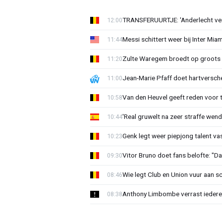
TRANSFERUURTJE: 'Anderlecht verra
12:00
Messi schittert weer bij Inter Mia
11:44
Zulte Waregem broedt op groots 
11:20
Jean-Marie Pfaff doet hartversch
11:00
Van den Heuvel geeft reden voor 
10:58
'Real gruwelt na zeer straffe wend
10:44
Genk legt weer piepjong talent va
10:23
Vitor Bruno doet fans belofte: "Da
09:30
Wie legt Club en Union vuur aan 
08:46
Anthony Limbombe verrast iedere
08:38