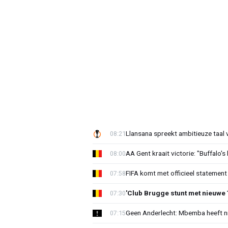
Llansana spreekt ambitieuze taal
08:21
AA Gent kraait victorie: "Buffalo's
08:00
FIFA komt met officieel statement
07:58
'Club Brugge stunt met nieuwe 
07:30
Geen Anderlecht: Mbemba heeft n
07:15