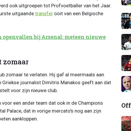
rd ook uitgroepen tot Profvoetballer van het Jaar.
duurste uitgaande
transfer
ooit van een Belgische
n openvallen bij Arsenal: meteen nieuwe
et zomaar
Club zomaar te verlaten. Hij gaf al meermaals aan
De Griekse journalist Dimitris Manakos geeft aan dat
telt voor zijn nieuwe club.
ten voor een ander team dat ook in de Champions
Off
al Palace, dat in vorige mercato's nog aan zijn
moeten aankloppen.