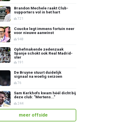
Brandon Mechele raakt Club-
supporters vol in het hart
721
Coucke legt immens fortuin neer
voor nieuwe aanwinst
948
Ophefmakende zedenzaak
Spanje schokt ook Real Madrid-
ster
191
De Bruyne stuurt duidelijk
signaal na woelig seizoen
76
Sam Kerkhofs kwam héél dicht bij
deze club: "Mertens..."
244
meer offside