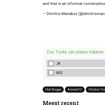
and that in an informal conversati
— Dimitris Manakos (@dimitrisma
Zou Tzolis zijn plaats hebben 
JA
NEE
Club Brugge
Arsenal FC
Christos Tzo
Meest recent