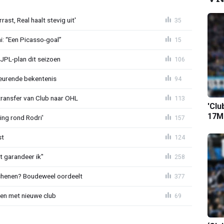
st, Real haalt stevig uit'
35
mi: “Een Picasso-goal”
15
JPL-plan dit seizoen
106
eurende bekentenis
94
transfer van Club naar OHL
113
'Clu
17M-
ing rond Rodri'
157
st
124
t garandeer ik"
258
schenen? Boudeweel oordeelt
377
en met nieuwe club
69