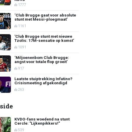
1777
‘Club Brugge gaat voor absolute
stunt met Messi-ploegmaat’
1161
'Club Brugge stunt met nieuwe
Tzolis: 17M-sensatie op komst'
1091
‘Miljoenenbom Club Brugge:
angst voor totale flop groeit’
917
Laatste stuiptrekking Infatino?
Crisismeeting afgekondigd
263
side
KVDO-fans woedend na stunt
Cercle: "Lijkenpikkers!"
539