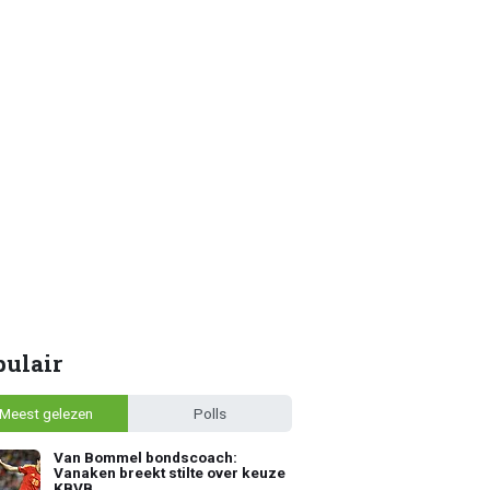
pulair
Meest gelezen
Polls
Van Bommel bondscoach:
Vanaken breekt stilte over keuze
KBVB