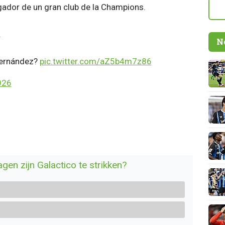
gador de un gran club de la Champions.
.
N
Fernández?
pic.twitter.com/aZ5b4m7z86
026
agen zijn Galactico te strikken?