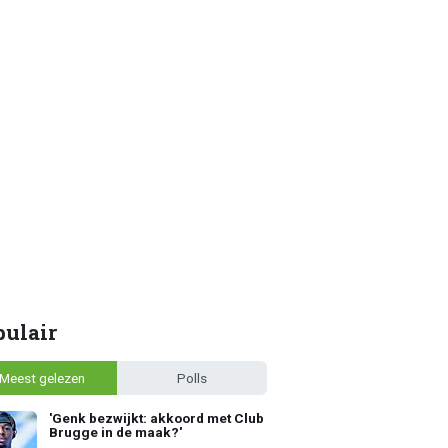
pulair
Meest gelezen
Polls
'Genk bezwijkt: akkoord met Club
Brugge in de maak?'