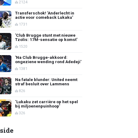
2124
Transferschok! 'Anderlecht in
actie voor comeback Lukaku'
1731
'Club Brugge stunt met nieuwe
Tzolis: 17M-sensatie op komst'
1520
'Na Club Brugge-akkoord:
ongeziene wending rond Adedeji'
1381
Na fatale blunder: United neemt
straf besluit over Lammens
826
‘Lukaku zet carrière op het spel
bij miljoenenpuinhoop’
326
side