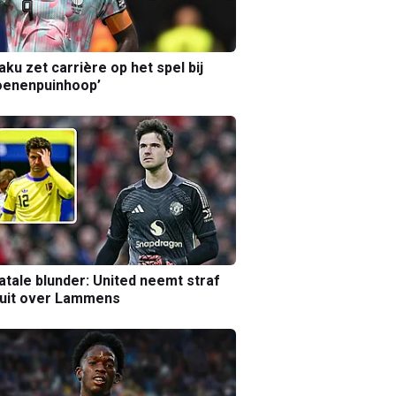
aku zet carrière op het spel bij
oenenpuinhoop’
atale blunder: United neemt straf
luit over Lammens