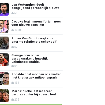
Jan Vertonghen deelt
aangrijpend persoonlijk nieuws
65
Coucke legt immens fortuin neer
voor nieuwe aanwinst
1030
Ruben Van Gucht zorgt voor
enorme relationele schokgolf
67
Stevige bom onder
spraakmakend huwelijk
Cristiano Ronaldo?
64
Ronaldo doet monden openvallen
met knettergek miljoenenpark
131
Marc Coucke laat iedereen
perplex achter bij absurd bod
202