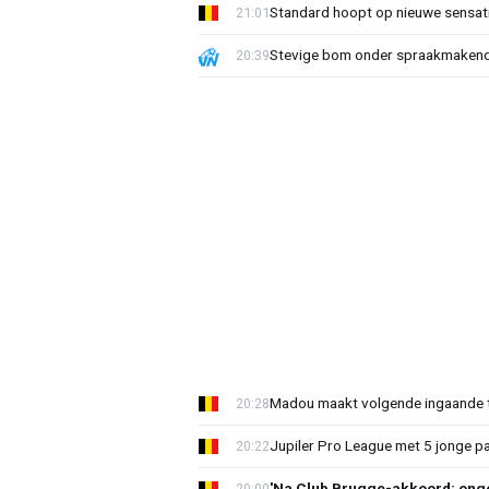
Standard hoopt op nieuwe sensati
21:01
Stevige bom onder spraakmakend 
20:39
Madou maakt volgende ingaande t
20:28
Jupiler Pro League met 5 jonge p
20:22
'Na Club Brugge-akkoord: onge
20:00