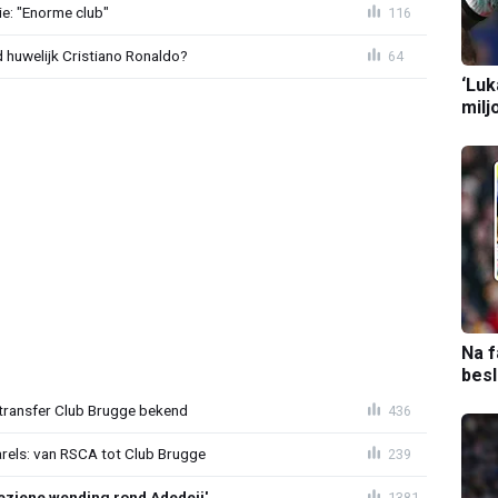
e: "Enorme club"
116
huwelijk Cristiano Ronaldo?
64
‘Luk
milj
Na f
bes
ransfer Club Brugge bekend
436
arels: van RSCA tot Club Brugge
239
ziene wending rond Adedeji'
1381