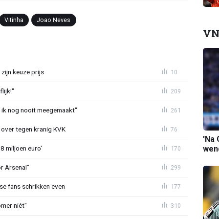
Vitinha
Joao Neves
VN
zijn keuze prijs
10
ijk!"
209
eb ik nog nooit meegemaakt"
261
er over tegen kranig KVK
76
'Na 
wend
8 miljoen euro'
170
or Arsenal"
299
se fans schrikken even
177
mer niét"
310