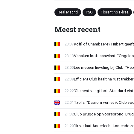
Real Madrid
PSG
Florentino Pérez
Meest recent
Koffi of Chambaere? Hubert geeft 
23:37
Vanaken looft aanwinst: "Ongeloofl
23:13
Lee meteen lieveling bij Club: "H
23:00
Efficiënt Club haalt na rust trekk
22:38
'Clement vangt bot: Standard eist 
22:22
Tzolis: "Daarom verliet ik Club vo
22:01
Club Brugge op voorsprong: Brug
21:32
"Ik verlaat Anderlecht komende zo
21:20