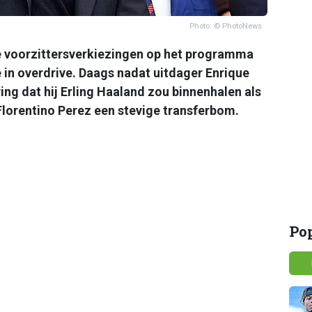
Photo: © PhotoNews
e voorzittersverkiezingen op het programma
e in overdrive. Daags nadat uitdager Enrique
ng dat hij Erling Haaland zou binnenhalen als
Florentino Perez een stevige transferbom.
Po