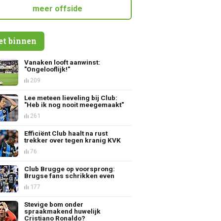
meer offside
et binnen
Vanaken looft aanwinst:
"Ongelooflijk!"
209
Lee meteen lieveling bij Club:
"Heb ik nog nooit meegemaakt"
261
Efficiënt Club haalt na rust
trekker over tegen kranig KVK
76
Club Brugge op voorsprong:
Brugse fans schrikken even
177
Stevige bom onder
spraakmakend huwelijk
Cristiano Ronaldo?