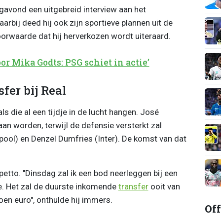
gavond een uitgebreid interview aan het
arbij deed hij ook zijn sportieve plannen uit de
orwaarde dat hij herverkozen wordt uiteraard.
r Mika Godts: PSG schiet in actie’
fer bij Real
s die al een tijdje in de lucht hangen. José
an worden, terwijl de defensie versterkt zal
ool) en Denzel Dumfries (Inter). De komst van dat
etto. "Dinsdag zal ik een bod neerleggen bij een
e. Het zal de duurste inkomende
transfer
ooit van
oen euro", onthulde hij immers.
Off