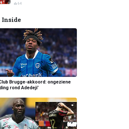
64
 Inside
Club Brugge-akkoord: ongeziene
ing rond Adedeji'