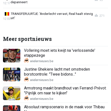
depanneert
12:17
TRANSFERUURTJE: 'Anderlecht verrast, Real haalt stevig
271
uit'
12:00
Meer sportnieuws
Vollering moet iets kwijt na 'verlossende'
etappezege
Justine Ghekiere lacht met omstreden
borstcontrole: "Twee bidons..."
Armstrong maakt brandhout van Ferrand-Prévot:
"Pijnlijk om naar te kijken"
Absoluut rampscenario in de maak voor Thibau