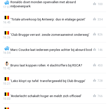
Ronaldo doet monden openvallen met absurd
100
miljoenenpark
17:07
'Totale uitverkoop bij Antwerp: duo in etalage gezet'
334
16:45
'Club Brugge verrast: zesde zomeraanwinst onderweg'
826
16:26
Marc Coucke laat iedereen perplex achter bij absurd bod
146
16:04
Bruno laat koppen rollen: 4 slachtoffers bij RSCA?
450
15:42
'Leko klopt op tafel: transfergeweld bij Club Brugge'
728
15:21
'Anderlecht schakelt hoger en meldt zich officieel'
766
15:03