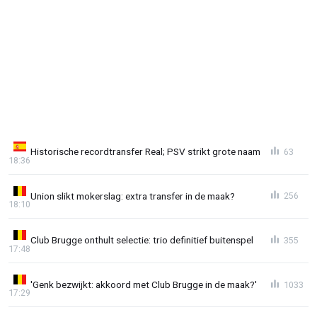
Historische recordtransfer Real; PSV strikt grote naam
63
18:36
Union slikt mokerslag: extra transfer in de maak?
256
18:10
Club Brugge onthult selectie: trio definitief buitenspel
355
17:48
'Genk bezwijkt: akkoord met Club Brugge in de maak?'
1033
17:29