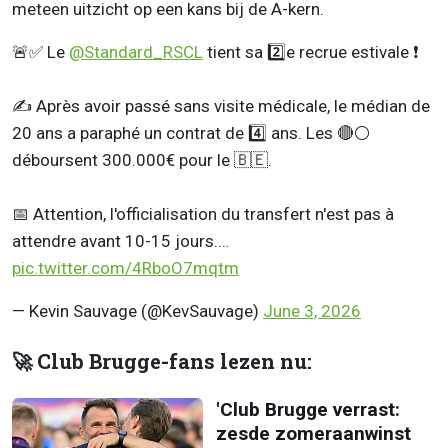
meteen uitzicht op een kans bij de A-kern.
🚨✅️ Le
@Standard_RSCL
tient sa 2️⃣e recrue estivale ❗️
✍️ Après avoir passé sans visite médicale, le médian de
20 ans a paraphé un contrat de 4️⃣ ans. Les 🔴⚪️
déboursent 300.000€ pour le 🇧🇪.
📅 Attention, l'officialisation du transfert n'est pas à
attendre avant 10-15 jours.…
pic.twitter.com/4RboO7mqtm
— Kevin Sauvage (@KevSauvage)
June 3, 2026
🚀 Club Brugge-fans lezen nu:
'Club Brugge verrast:
zesde zomeraanwinst