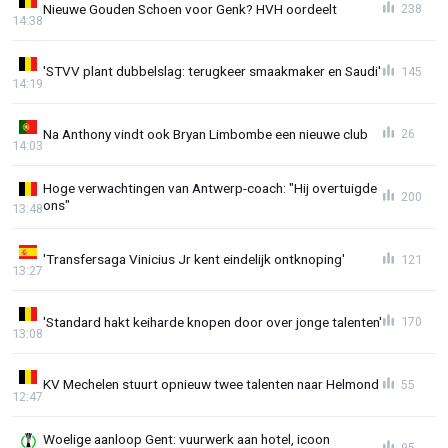
Nieuwe Gouden Schoen voor Genk? HVH oordeelt
238
14:38
'STVV plant dubbelslag: terugkeer smaakmaker en Saudi'
145
14:19
Na Anthony vindt ook Bryan Limbombe een nieuwe club
26
14:03
Hoge verwachtingen van Antwerp-coach: "Hij overtuigde
200
ons"
13:48
'Transfersaga Vinicius Jr kent eindelijk ontknoping'
121
13:27
'Standard hakt keiharde knopen door over jonge talenten'
170
13:08
KV Mechelen stuurt opnieuw twee talenten naar Helmond
55
12:47
Woelige aanloop Gent: vuurwerk aan hotel, icoon
95