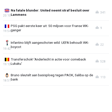
Na fatale blunder: United neemt straf besluit over
341
Lammens
20:10
PSG pakt eerste keer uit: 50 miljoen voor Franse WK-
9
ganger
19:54
Infantino blijft aangeschoten wild: UEFA behoudt WK-
22
boycot
19:42
Transferschok! 'Anderlecht in actie voor comeback
528
Lukaku'
19:13
Bruno sleutelt aan basisploeg tegen PAOK, Saliba op de
113
bank
18:51