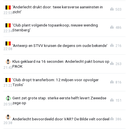
'Anderlecht drukt door: twee kersverse aanwinsten in
503
zicht'
22:53
'Club plant volgende topaankoop; nieuwe wending
486
Sternberg'
22:34
'Antwerp en STVV kruisen de degens om oude bekende'
216
22:08
Klus geklaard na 16 seconden: Anderlecht pakt bonus op
263
PAOK
21:43
'Club dropt transferbom: 12 miljoen voor opvolger
816
Tzolis'
21:22
Gent zet grote stap: sterke eerste helft levert Zweedse
151
zege op
20:55
Anderlecht bevoordeeld door VAR? De Bilde velt oordeel
386
20:38