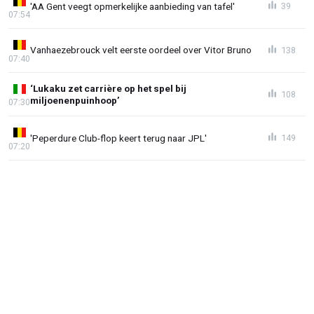
'AA Gent veegt opmerkelijke aanbieding van tafel'
39
07:54
Vanhaezebrouck velt eerste oordeel over Vitor Bruno
138
07:40
‘Lukaku zet carrière op het spel bij
108
miljoenenpuinhoop’
07:30
'Peperdure Club-flop keert terug naar JPL'
149
07:20