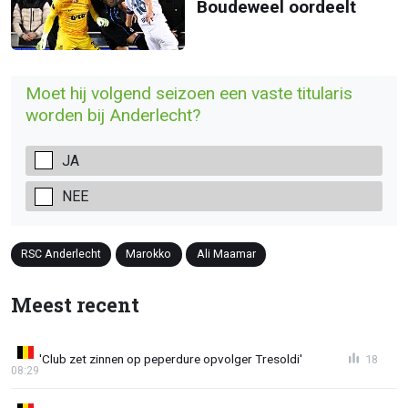
Boudeweel oordeelt
Moet hij volgend seizoen een vaste titularis
worden bij Anderlecht?
JA
NEE
RSC Anderlecht
Marokko
Ali Maamar
Meest recent
'Club zet zinnen op peperdure opvolger Tresoldi'
18
08:29