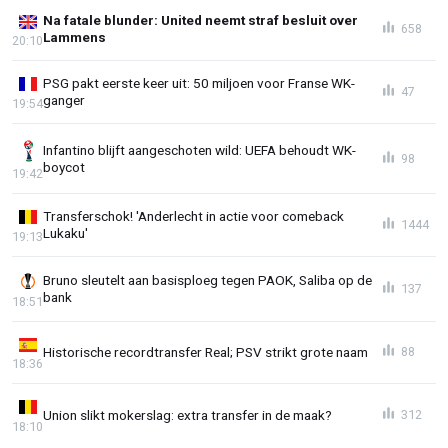
Na fatale blunder: United neemt straf besluit over
658
Lammens
20:10
PSG pakt eerste keer uit: 50 miljoen voor Franse WK-
47
ganger
19:54
Infantino blijft aangeschoten wild: UEFA behoudt WK-
98
boycot
19:42
Transferschok! 'Anderlecht in actie voor comeback
1444
Lukaku'
19:13
Bruno sleutelt aan basisploeg tegen PAOK, Saliba op de
137
bank
18:51
Historische recordtransfer Real; PSV strikt grote naam
88
18:36
Union slikt mokerslag: extra transfer in de maak?
312
18:10