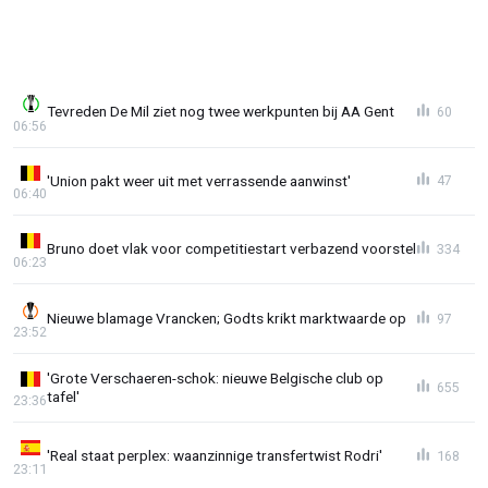
Tevreden De Mil ziet nog twee werkpunten bij AA Gent
60
06:56
'Union pakt weer uit met verrassende aanwinst'
47
06:40
Bruno doet vlak voor competitiestart verbazend voorstel
334
06:23
Nieuwe blamage Vrancken; Godts krikt marktwaarde op
97
23:52
'Grote Verschaeren-schok: nieuwe Belgische club op
655
tafel'
23:36
'Real staat perplex: waanzinnige transfertwist Rodri'
168
23:11