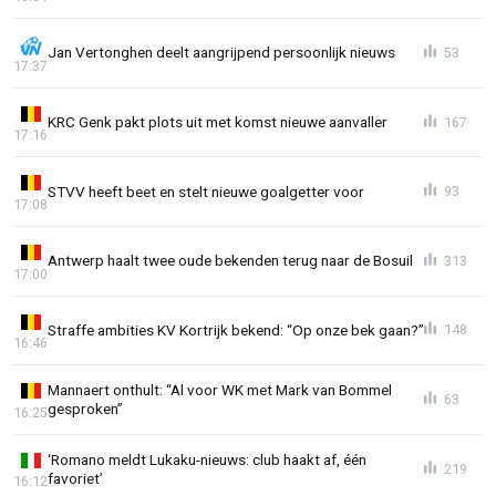
Jan Vertonghen deelt aangrijpend persoonlijk nieuws
53
17:37
KRC Genk pakt plots uit met komst nieuwe aanvaller
167
17:16
STVV heeft beet en stelt nieuwe goalgetter voor
93
17:08
Antwerp haalt twee oude bekenden terug naar de Bosuil
313
17:00
Straffe ambities KV Kortrijk bekend: “Op onze bek gaan?”
148
16:46
Mannaert onthult: “Al voor WK met Mark van Bommel
63
gesproken”
16:25
‘Romano meldt Lukaku-nieuws: club haakt af, één
219
favoriet’
16:12