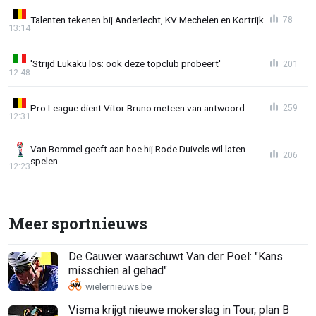
Talenten tekenen bij Anderlecht, KV Mechelen en Kortrijk
78
13:14
'Strijd Lukaku los: ook deze topclub probeert'
201
12:48
Pro League dient Vitor Bruno meteen van antwoord
259
12:31
Van Bommel geeft aan hoe hij Rode Duivels wil laten
206
spelen
12:23
Meer sportnieuws
De Cauwer waarschuwt Van der Poel: "Kans
misschien al gehad"
Visma krijgt nieuwe mokerslag in Tour, plan B