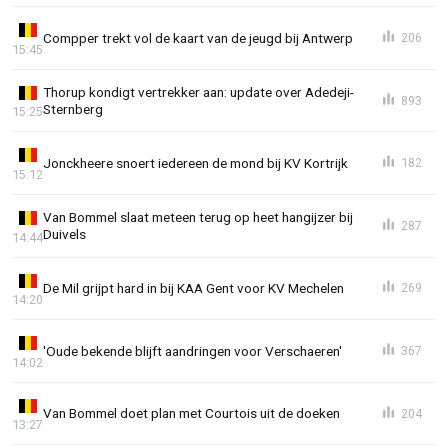
Compper trekt vol de kaart van de jeugd bij Antwerp
206
15:45
Thorup kondigt vertrekker aan: update over Adedeji-
893
Sternberg
15:25
Jonckheere snoert iedereen de mond bij KV Kortrijk
182
15:12
Van Bommel slaat meteen terug op heet hangijzer bij
287
Duivels
14:44
De Mil grijpt hard in bij KAA Gent voor KV Mechelen
269
14:20
'Oude bekende blijft aandringen voor Verschaeren'
367
14:02
Van Bommel doet plan met Courtois uit de doeken
204
13:27