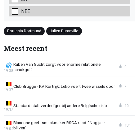
NEE
Borussia Dortmund
Julien Duranville
Meest recent
Ruben Van Gucht zorgt voor enorme relationele
0
schokgolf
19:38
Club Brugge - KV Kortrijk: Leko voert twee wissels door
7
19:37
Standard stalt verdediger bij andere Belgische club
10
19:17
Biancone geeft smaakmaker RSCA raad: "Nog jaar
131
blijven"
19:04