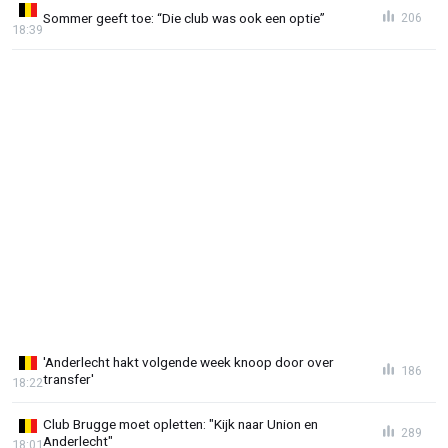
Sommer geeft toe: “Die club was ook een optie”
206
18:39
'Anderlecht hakt volgende week knoop door over
186
transfer'
18:22
Club Brugge moet opletten: "Kijk naar Union en
289
Anderlecht"
18:01