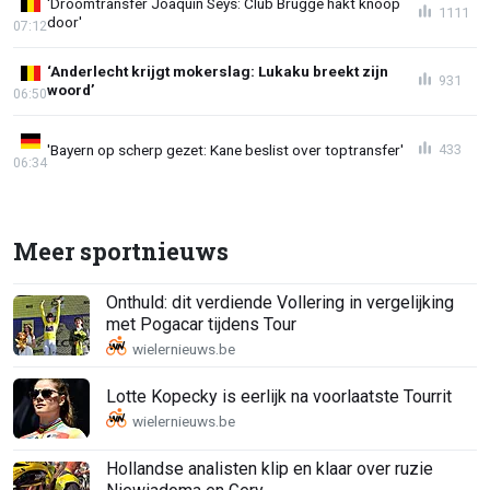
'Droomtransfer Joaquin Seys: Club Brugge hakt knoop
1111
door'
07:12
‘Anderlecht krijgt mokerslag: Lukaku breekt zijn
931
woord’
06:50
'Bayern op scherp gezet: Kane beslist over toptransfer'
433
06:34
Meer sportnieuws
Onthuld: dit verdiende Vollering in vergelijking
met Pogacar tijdens Tour
Lotte Kopecky is eerlijk na voorlaatste Tourrit
Hollandse analisten klip en klaar over ruzie