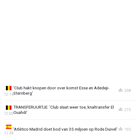
'Club hakt knopen door over komst Esse en Adedeji-
338
Sternberg'
12:14
TRANSFERUURTJE: 'Club slaat weer toe, knaltransfer El
273
Ouahdi'
12:00
'Atlético Madrid doet bod van 35 miljoen op Rode Duivel'
102
11:38