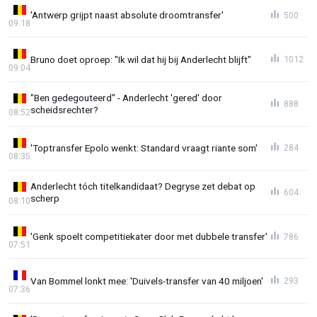
'Antwerp grijpt naast absolute droomtransfer'
500
09:18
Bruno doet oproep: "Ik wil dat hij bij Anderlecht blijft"
1012
09:04
"Ben gedegouteerd" - Anderlecht 'gered' door
888
scheidsrechter?
08:52
'Toptransfer Epolo wenkt: Standard vraagt riante som'
284
08:35
Anderlecht tóch titelkandidaat? Degryse zet debat op
604
scherp
08:10
'Genk spoelt competitiekater door met dubbele transfer'
786
07:51
Van Bommel lonkt mee: 'Duivels-transfer van 40 miljoen'
293
07:36