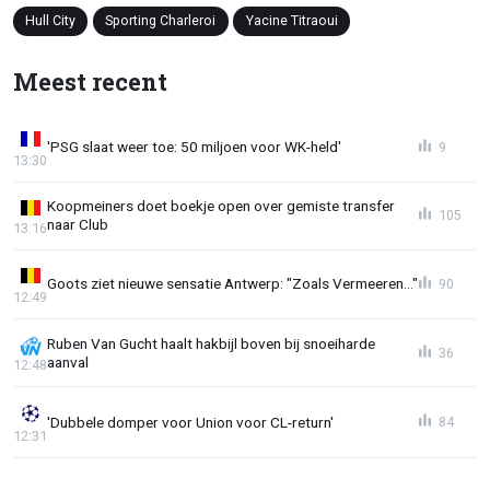
Hull City
Sporting Charleroi
Yacine Titraoui
Meest recent
'PSG slaat weer toe: 50 miljoen voor WK-held'
9
13:30
Koopmeiners doet boekje open over gemiste transfer
105
naar Club
13:16
Goots ziet nieuwe sensatie Antwerp: "Zoals Vermeeren..."
90
12:49
Ruben Van Gucht haalt hakbijl boven bij snoeiharde
36
aanval
12:48
'Dubbele domper voor Union voor CL-return'
84
12:31