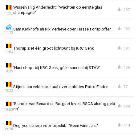
Wisselvallig Anderlecht: "Wachten op eerste glas
297
champagne"
11:22
Sam Kerkhofs en Rik Verheye doen Hasselt ontploffen
182
11:12
Thorup ziet één groot lichtpunt bij KRC Genk
191
11:04
'Hasi shopt bij KRC Genk, géén succes bij STVV'
136
10:39
Stijnen spreekt klare taal over ambities Patro Eisden
77
10:22
'Blunder van Renard en Borguet levert RSCA alsnog geld
488
op'
10:03
Degryse scherp voor topclub: "Géén winnaars"
414
09:38